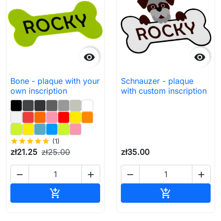


Bone - plaque with your
Schnauzer - plaque
own inscription
with custom inscription
star
star
star
star
star
(1)
zł21.25
zł25.00
zł35.00




Add to cart
Add to cart

