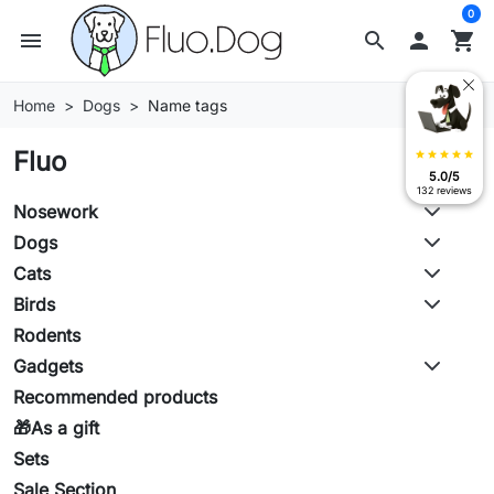
0
menu
search

shopping_cart
Home
Dogs
Name tags
Fluo
star
star
star
star
star
5.0/5
132 reviews
Nosework
Dogs
Cats
Birds
Rodents
Gadgets
Recommended products
🎁As a gift
Sets
Sale Section