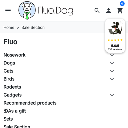
0
menu
search

shopping_cart
Home
Sale Section
Fluo
star
star
star
star
star
5.0/5
132 reviews
Nosework
Dogs
Cats
Birds
Rodents
Gadgets
Recommended products
🎁As a gift
Sets
Sale Section