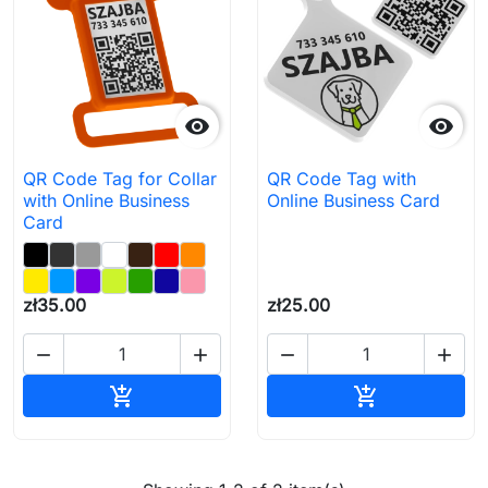


QR Code Tag for Collar
QR Code Tag with
with Online Business
Online Business Card
Card
zł35.00
zł25.00




Add to cart
Add to cart

