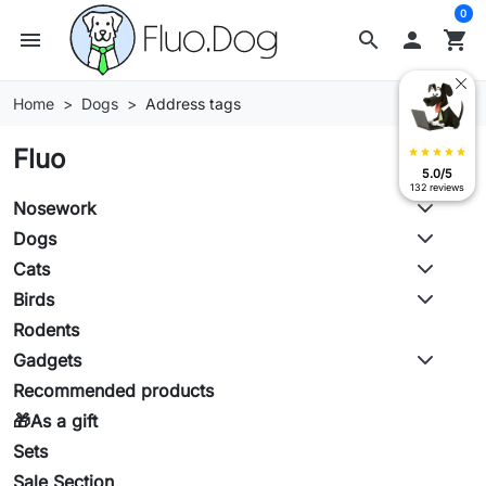
0
menu
search

shopping_cart
Home
Dogs
Address tags
Fluo
star
star
star
star
star
5.0/5
132 reviews
Nosework
Dogs
Cats
Birds
Rodents
Gadgets
Recommended products
🎁As a gift
Sets
Sale Section