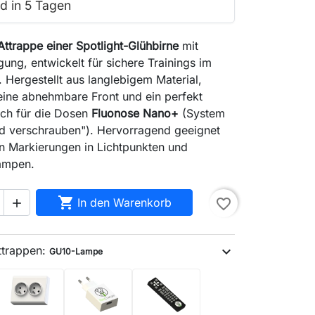
d in 5 Tagen
Attrappe einer Spotlight-Glühbirne
mit
gung, entwickelt für sichere Trainings im
g. Hergestellt aus langlebigem Material,
eine abnehmbare Front und ein perfekt
ch für die Dosen
Fluonose Nano+
(System
nd verschrauben"). Hervorragend geeignet
 Markierungen in Lichtpunkten und
lampen.

In den Warenkorb
favorite_border

ttrappen:
expand_more
GU10-Lampe