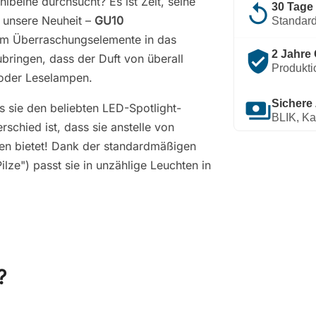
lbeine durchsucht? Es ist Zeit, seine
replay
30 Tage
 unsere Neuheit –
GU10
Standard
um Überraschungselemente in das
verified_user
2 Jahre 
bringen, dass der Duft von überall
Produkti
oder Leselampen.
payments
Sichere
s sie den beliebten LED-Spotlight-
BLIK, Ka
rschied ist, dass sie anstelle von
en bietet! Dank der standardmäßigen
lze") passt sie in unzählige Leuchten in
?