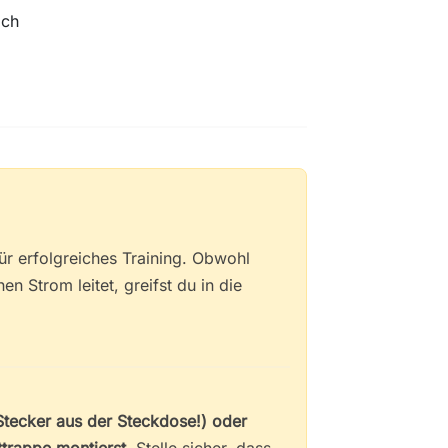
ach
für erfolgreiches Training. Obwohl
en Strom leitet, greifst du in die
Stecker aus der Steckdose!) oder
ttrappe montierst.
Stelle sicher, dass