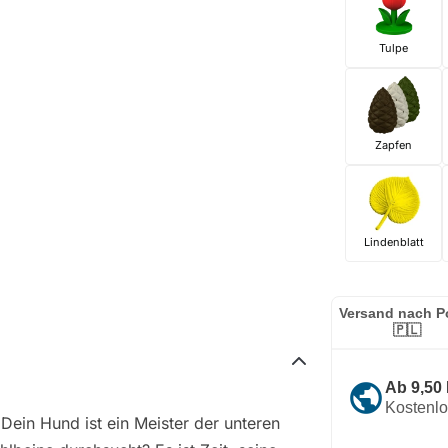
Tulpe
Zapfen
Lindenblatt
Versand nach P
🇵🇱
public
Ab 9,50
Kostenl
Dein Hund ist ein Meister der unteren