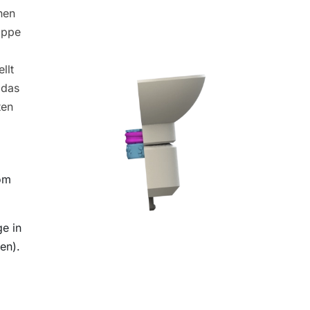
nen
appe
llt
 das
ten
rom
ge in
en).