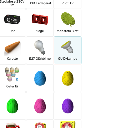
Steckdose 230V
USB-Ladegerät
Pilot TV
x2
Uhr
Ziegel
Monstera Blatt
Karotte
E27 Glühbirne
GU10-Lampe
Oster Ei