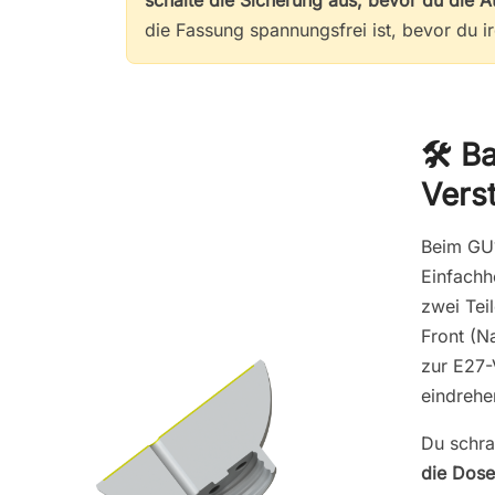
die Fassung spannungsfrei ist, bevor du i
🛠️ B
Vers
Beim GU1
Einfachh
zwei Tei
Front (N
zur E27-
eindrehe
Du schra
die Dos