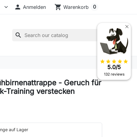

shopping_cart
0
Anmelden
Warenkorb
search
star
star
star
star
star
5.0/5
132 reviews
hbirnenattrappe - Geruch für
-Training verstecken
nge auf Lager