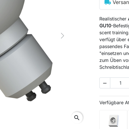
local_shipping
Versan
Realistischer
GU10
-Befesti
scent trainin
Next
verfügt über 
passendes Fa
"einsetzen u
zum Üben von
Schreibtisch

Verfügbare A
search