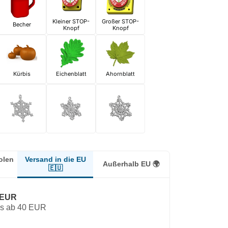
Kleiner STOP-
Großer STOP-
Becher
Knopf
Knopf
Kürbis
Eichenblatt
Ahornblatt
Versand in die EU
olen
Außerhalb EU 🌍
🇪🇺
 EUR
os ab 40 EUR