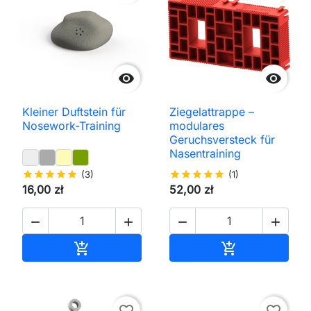


Kleiner Duftstein für
Ziegelattrappe –
Nosework-Training
modulares
Geruchsversteck für
Nasentraining
star
star
star
star
star
(3)
star
star
star
star
star
(1)
16,00 zł
52,00 zł




In den Warenkorb
In den Waren

