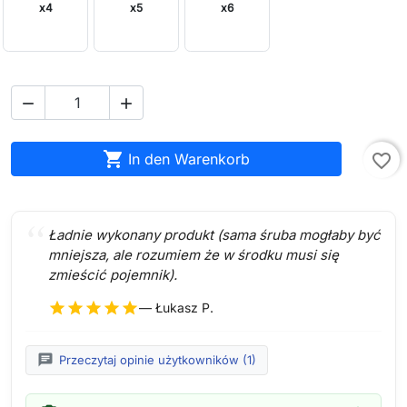
x4
x5
x6



In den Warenkorb
favorite_border
Ładnie wykonany produkt (sama śruba mogłaby być
mniejsza, ale rozumiem że w środku musi się
zmieścić pojemnik).
star
star
star
star
star
— Łukasz P.
chat
Przeczytaj opinie użytkowników (1)