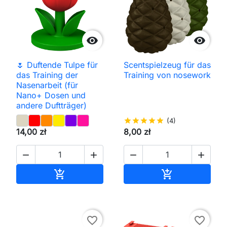


🌷 Duftende Tulpe für
Scentspielzeug für das
das Training der
Training von nosework
Nasenarbeit (für
Nano+ Dosen und
andere Duftträger)
star
star
star
star
star
(4)
14,00 zł
8,00 zł




In den Warenkorb
In den Waren


favorite_border
favorite_border