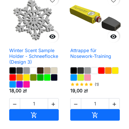
favorite_border
favorite_border


Winter Scent Sample
Attrappe für
Holder - Schneeflocke
Nosework-Training
(Design 3)
star
star
star
star
star
(1)
18,00 zł
19,00 zł




In den Warenkorb
In den Waren

