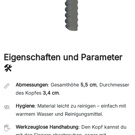
Eigenschaften und Parameter
🛠️
Abmessungen
: Gesamthöhe
5,5 cm
, Durchmesser
📏
des Kopfes
3,4 cm
.
Hygiene
: Material leicht zu reinigen – einfach mit
🧼
warmem Wasser und Reinigungsmittel.
Werkzeuglose Handhabung
: Den Kopf kannst du
🖐️
mit den Fingern abschrauben, sogar mit