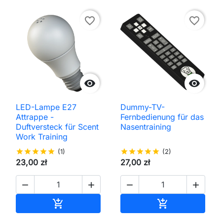
favorite_border
favorite_border


LED-Lampe E27
Dummy-TV-
Attrappe -
Fernbedienung für das
Duftversteck für Scent
Nasentraining
Work Training
star
star
star
star
star
(1)
star
star
star
star
star
(2)
23,00 zł
27,00 zł




In den Warenkorb
In den Waren

