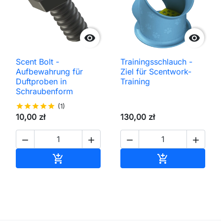


Scent Bolt -
Trainingsschlauch -
Aufbewahrung für
Ziel für Scentwork-
Duftproben in
Training
Schraubenform
star
star
star
star
star
(1)
10,00 zł
130,00 zł




In den Warenkorb
In den Waren

