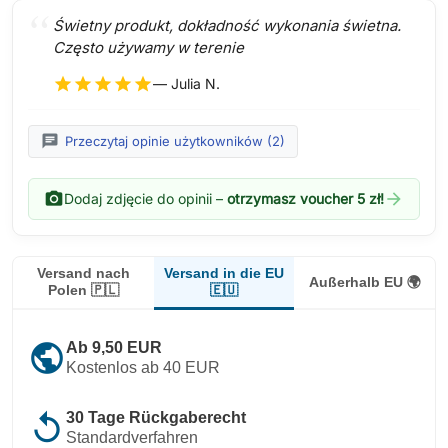
Świetny produkt, dokładność wykonania świetna.
Często używamy w terenie
star
star
star
star
star
— Julia N.
chat
Przeczytaj opinie użytkowników (2)
photo_camera
arrow_forward
Dodaj zdjęcie do opinii –
otrzymasz voucher 5 zł!
Versand in die EU
Versand nach
Außerhalb EU 🌍
🇪🇺
Polen 🇵🇱
public
Ab 9,50 EUR
Kostenlos ab 40 EUR
replay
30 Tage Rückgaberecht
Standardverfahren