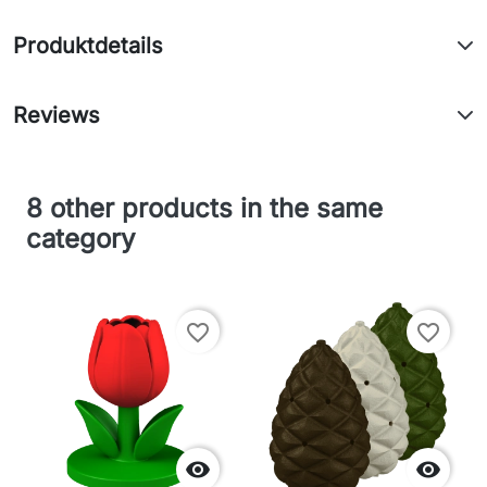
Produktdetails
Reviews
8 other products in the same
category
favorite_border
favorite_border

