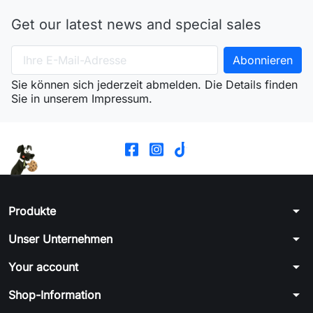
Get our latest news and special sales
Sie können sich jederzeit abmelden. Die Details finden
Sie in unserem Impressum.
arrow_drop_down
Produkte
arrow_drop_down
Unser Unternehmen
arrow_drop_down
Your account
arrow_drop_down
Shop-Information