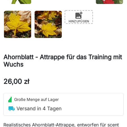
add_photo_alternate
HINZUFÜGEN
Ahornblatt - Attrappe für das Training mit
Wuchs
26,00 zł
Große Menge auf Lager
local_shipping
Versand in 4 Tagen
Realistisches Ahornblatt-Attrappe, entworfen für scent