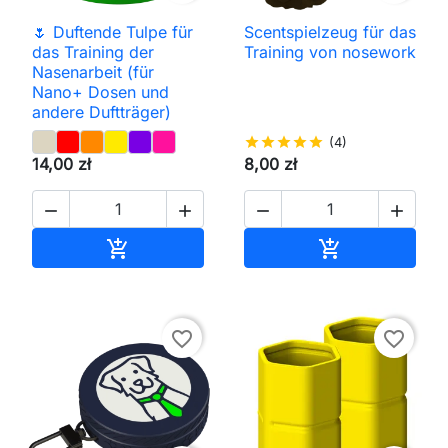
🌷 Duftende Tulpe für
Scentspielzeug für das
das Training der
Training von nosework
Nasenarbeit (für
Nano+ Dosen und
andere Duftträger)
star
star
star
star
star
(4)
14,00 zł
8,00 zł




In den Warenkorb
In den Waren


favorite_border
favorite_border