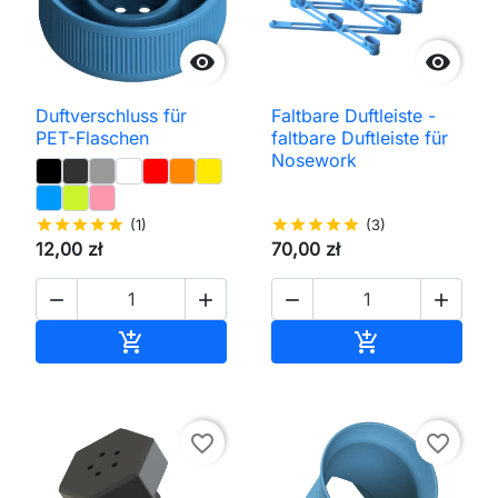


Duftverschluss für
Faltbare Duftleiste -
PET-Flaschen
faltbare Duftleiste für
Nosework
star
star
star
star
star
(1)
star
star
star
star
star
(3)
12,00 zł
70,00 zł




In den Warenkorb
In den Waren


favorite_border
favorite_border