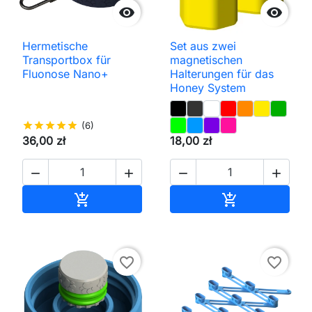


Hermetische
Set aus zwei
Transportbox für
magnetischen
Fluonose Nano+
Halterungen für das
Honey System
star
star
star
star
star
(6)
36,00 zł
18,00 zł




In den Warenkorb
In den Waren


favorite_border
favorite_border