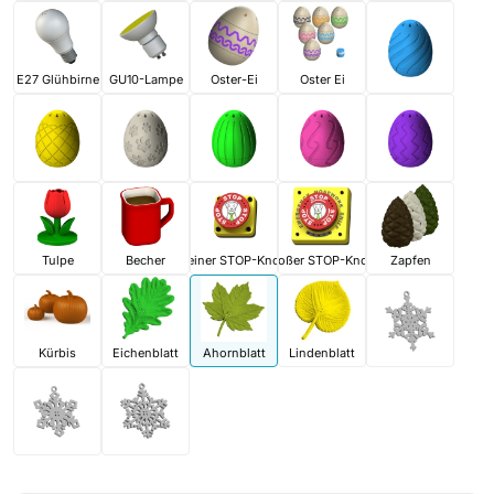
E27 Glühbirne
GU10-Lampe
Oster-Ei
Oster Ei
Tulpe
Becher
Kleiner STOP-Knopf
Großer STOP-Knopf
Zapfen
Kürbis
Eichenblatt
Ahornblatt
Lindenblatt