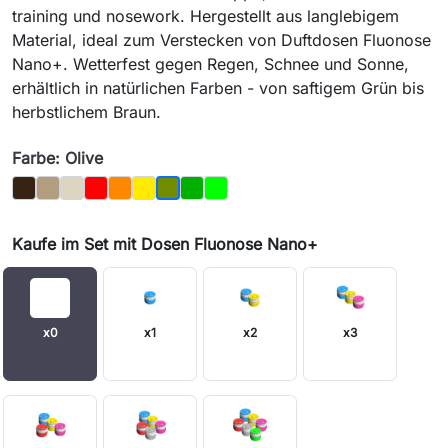
training und nosework. Hergestellt aus langlebigem
Material, ideal zum Verstecken von Duftdosen Fluonose
Nano+. Wetterfest gegen Regen, Schnee und Sonne,
erhältlich in natürlichen Farben - von saftigem Grün bis
herbstlichem Braun.
Farbe: Olive
Braun
Eiche
Knochen
Rot
Orange
Gelb
Dunkelgrün
Light_Green
Olive
Kaufe im Set mit Dosen Fluonose Nano+
x0
x1
x2
x3