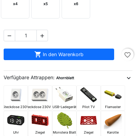
x4
x5
x6



In den Warenkorb
favorite_border
Verfügbare Attrappen:
expand_more
Ahornblatt
Steckdose 230V
Steckdose 230V x2
USB-Ladegerät
Pilot TV
Flamaster
Uhr
Ziegel
Monstera Blatt
Ziegel
Karotte