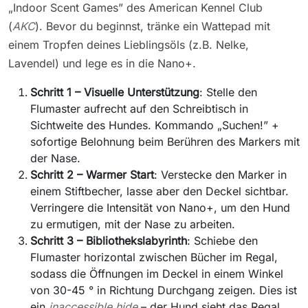
„Indoor Scent Games” des American Kennel Club
(
AKC
). Bevor du beginnst, tränke ein Wattepad mit
einem Tropfen deines Lieblingsöls (z.B. Nelke,
Lavendel) und lege es in die Nano+.
Schritt 1 – Visuelle Unterstützung
: Stelle den
Flumaster aufrecht auf den Schreibtisch in
Sichtweite des Hundes. Kommando „Suchen!” +
sofortige Belohnung beim Berühren des Markers mit
der Nase.
Schritt 2 – Warmer Start
: Verstecke den Marker in
einem Stiftbecher, lasse aber den Deckel sichtbar.
Verringere die Intensität von Nano+, um den Hund
zu ermutigen, mit der Nase zu arbeiten.
Schritt 3 – Bibliothekslabyrinth
: Schiebe den
Flumaster horizontal zwischen Bücher im Regal,
sodass die Öffnungen im Deckel in einem Winkel
von 30-45 ° in Richtung Durchgang zeigen. Dies ist
ein
inaccessible hide
– der Hund sieht das Regal,