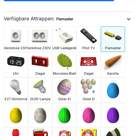
Verfügbare Attrappen:
expand_more
Flamaster
Steckdose 230V
Steckdose 230V x2
USB-Ladegerät
Pilot TV
Flamaster
Uhr
Ziegel
Monstera Blatt
Ziegel
Karotte
E27 Glühbirne
GU10-Lampe
Oster-Ei
Oster Ei