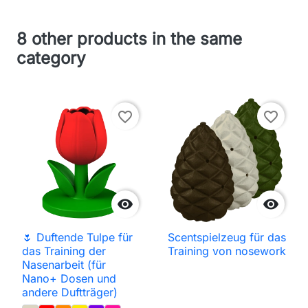
8 other products in the same
category
favorite_border
favorite_border


🌷 Duftende Tulpe für
Scentspielzeug für das
das Training der
Training von nosework
Nasenarbeit (für
Nano+ Dosen und
andere Duftträger)