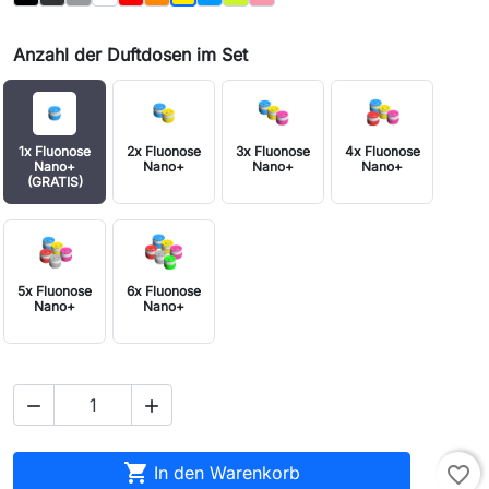
Anzahl der Duftdosen im Set
1x Fluonose
2x Fluonose
3x Fluonose
4x Fluonose
Nano+
Nano+
Nano+
Nano+
(GRATIS)
5x Fluonose
6x Fluonose
Nano+
Nano+



In den Warenkorb
favorite_border