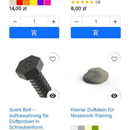
star
star
star
star
star
(4)
14,00 zł
8,00 zł




In den Warenkorb
In den Waren


favorite_border
favorite_border


Scent Bolt -
Kleiner Duftstein für
Aufbewahrung für
Nosework-Training
Duftproben in
Schraubenform