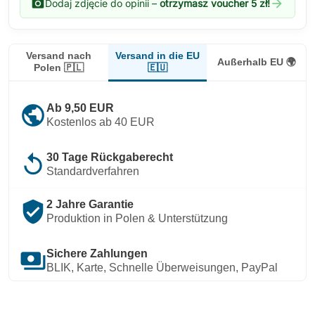
photo_camera
arrow_forward
Dodaj zdjęcie do opinii –
otrzymasz voucher 5 zł!
Versand in die EU
Versand nach
Außerhalb EU 🌍
🇪🇺
Polen 🇵🇱
public
Ab 9,50 EUR
Kostenlos ab 40 EUR
replay
30 Tage Rückgaberecht
Standardverfahren
verified_user
2 Jahre Garantie
Produktion in Polen & Unterstützung
payments
Sichere Zahlungen
BLIK, Karte, Schnelle Überweisungen, PayPal