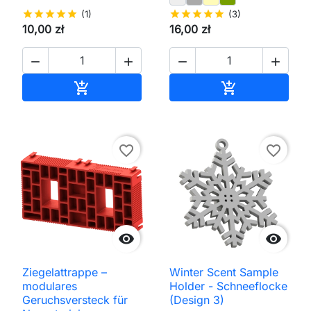
star
star
star
star
star
(1)
star
star
star
star
star
(3)
10,00 zł
16,00 zł




In den Warenkorb
In den Waren


favorite_border
favorite_border


Ziegelattrappe –
Winter Scent Sample
modulares
Holder - Schneeflocke
Geruchsversteck für
(Design 3)