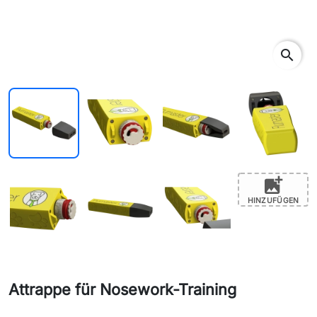
search
add_photo_alternate
HINZUFÜGEN
Attrappe für Nosework-Training