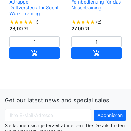
Attrappe -
Fernbedienung für das
Duftversteck für Scent
Nasentraining
Work Training
star
star
star
star
star
(1)
star
star
star
star
star
(2)
23,00 zł
27,00 zł




In den Warenkorb
In den Waren


Get our latest news and special sales
Sie können sich jederzeit abmelden. Die Details finden