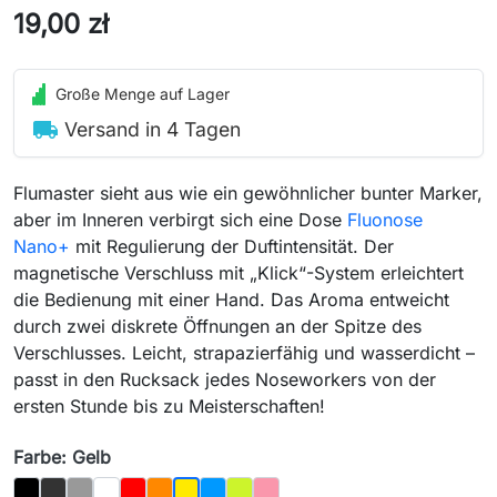
19,00 zł
Große Menge auf Lager
local_shipping
Versand in 4 Tagen
Flumaster sieht aus wie ein gewöhnlicher bunter Marker,
aber im Inneren verbirgt sich eine Dose
Fluonose
Nano+
mit Regulierung der Duftintensität. Der
magnetische Verschluss mit „Klick“-System erleichtert
die Bedienung mit einer Hand. Das Aroma entweicht
durch zwei diskrete Öffnungen an der Spitze des
Verschlusses. Leicht, strapazierfähig und wasserdicht –
passt in den Rucksack jedes Noseworkers von der
ersten Stunde bis zu Meisterschaften!
Farbe: Gelb
Schwarz
Graphit
Grau
Weiß
Rot
Orange
Blau
Hellgrün
Rosa
Gelb