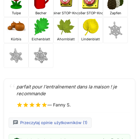
Tulpe
Becher
Kleiner STOP-Knopf
Großer STOP-Knopf
Zapfen
Kürbis
Eichenblatt
Ahornblatt
Lindenblatt
parfait pour l'entraînement dans la maison ! je
recommande
star
star
star
star
star
— Fanny S.
chat
Przeczytaj opinie użytkowników (1)