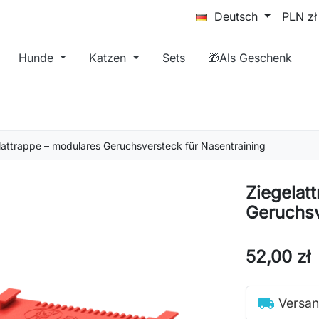
Deutsch
Hunde
Katzen
Sets
🎁Als Geschenk
lattrappe – modulares Geruchsversteck für Nasentraining
Ziegelat
Geruchsv
52,00 zł
local_shipping
Versan