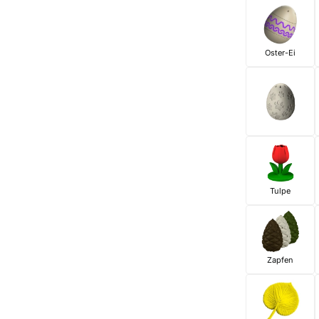
Oster-Ei
Tulpe
Zapfen