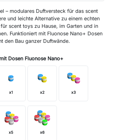
el – modulares Duftversteck für das scent
here und leichte Alternative zu einem echten
l für scent toys zu Hause, im Garten und in
men. Funktioniert mit Fluonose Nano+ Dosen
ht den Bau ganzer Duftwände.
 mit Dosen Fluonose Nano+
x1
x2
x3
x5
x6