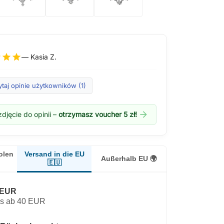
r
star
star
— Kasia Z.
taj opinie użytkowników (1)
arrow_forward
djęcie do opinii –
otrzymasz voucher 5 zł!
Versand in die EU
olen
Außerhalb EU 🌍
🇪🇺
 EUR
os ab 40 EUR