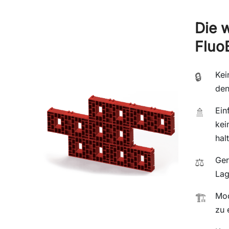
Die w
Fluo
Kei
🔒
den
Ein
🚿
kei
hal
Ger
⚖️
Lag
Mod
🏗️
zu 