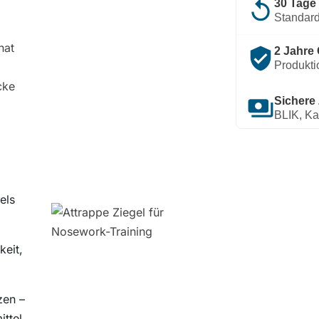
replay
30 Tage
Standard
hat
verified_user
2 Jahre 
Produkti
cke
payments
Sichere
BLIK, Ka
els
keit,
zen –
ttel.