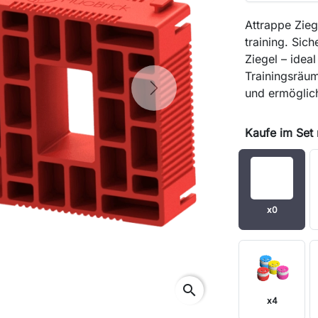
Attrappe Zieg
training. Sic
Ziegel – idea
Trainingsräu
und ermöglic
Next
Kaufe im Set
x0
search
x4