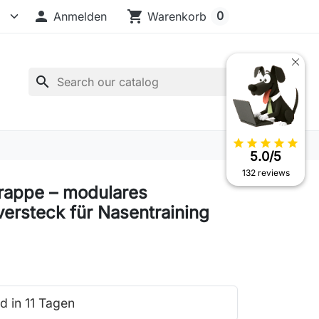

shopping_cart
0
Anmelden
Warenkorb
search
star
star
star
star
star
5.0/5
132 reviews
trappe – modulares
ersteck für Nasentraining
d in 11 Tagen