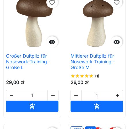
favorite_border
favorite_border


Großer Duftpilz für
Mittlerer Duftpilz für
Nosework-Training -
Nosework-Training -
Größe L
Größe M
star
star
star
star
star
(1)
29,00 zł
26,00 zł




In den Warenkorb
In den Waren

