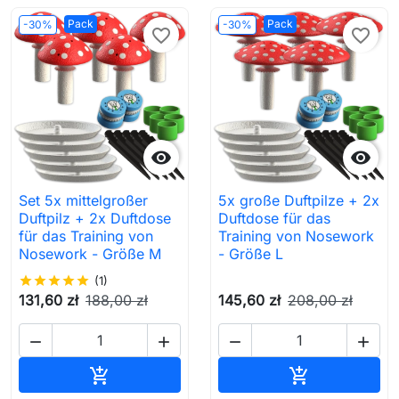
Pack
Pack
-30%
-30%
favorite_border
favorite_border


Set 5x mittelgroßer
5x große Duftpilze + 2x
Duftpilz + 2x Duftdose
Duftdose für das
für das Training von
Training von Nosework
Nosework - Größe M
- Größe L
star
star
star
star
star
(1)
131,60 zł
188,00 zł
145,60 zł
208,00 zł




In den Warenkorb
In den Waren

