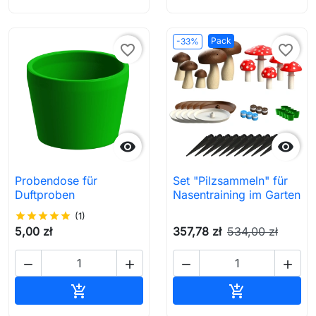
Pack
-33%
favorite_border
favorite_border


Probendose für
Set "Pilzsammeln" für
Duftproben
Nasentraining im Garten
star
star
star
star
star
(1)
5,00 zł
357,78 zł
534,00 zł




In den Warenkorb
In den Waren

