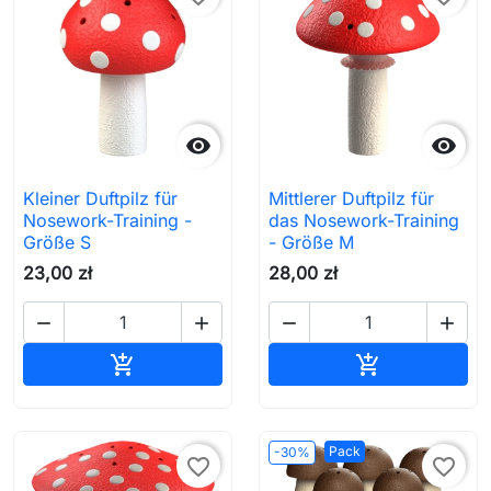


Kleiner Duftpilz für
Mittlerer Duftpilz für
Nosework-Training -
das Nosework-Training
Größe S
- Größe M
23,00 zł
28,00 zł




In den Warenkorb
In den Waren


Pack
-30%
favorite_border
favorite_border