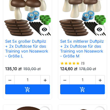


Set 5x großer Duftpilz
Set 5x mittlerer Duftpilz
+ 2x Duftdose für das
+ 2x Duftdose für das
Training von Nosework
Training von Nosework
- Größe L
- Größe M
star
star
star
star
star
(1)
135,10 zł
193,00 zł
124,60 zł
178,00 zł




In den Warenkorb
In den Waren

