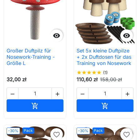


Großer Duftpilz für
Set 5x kleine Duftpilze
Nosework-Training -
+ 2x Duftdosen für das
Größe L
Training von Nosework
star
star
star
star
star
(1)
32,00 zł
110,60 zł
158,00 zł




In den Warenkorb
In den Waren


Pack
Pack
-30%
-30%
favorite_border
favorite_border