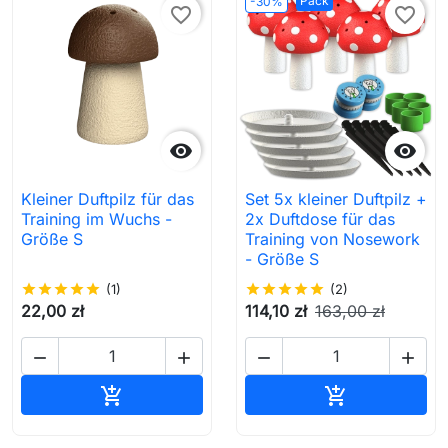
Pack
-30%
favorite_border
favorite_border


Kleiner Duftpilz für das
Set 5x kleiner Duftpilz +
Training im Wuchs -
2x Duftdose für das
Größe S
Training von Nosework
- Größe S
star
star
star
star
star
(1)
star
star
star
star
star
(2)
22,00 zł
114,10 zł
163,00 zł




In den Warenkorb
In den Waren

