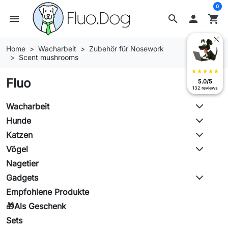
0
menu
search

shopping_cart
Home
Wacharbeit
Zubehör für Nosework
Scent mushrooms
star
star
star
star
star
Fluo
5.0/5
132 reviews
Wacharbeit
Hunde
Katzen
Vögel
Nagetier
Gadgets
Empfohlene Produkte
🎁Als Geschenk
Sets