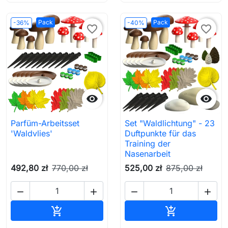
Pack
Pack
-36%
-40%
favorite_border
favorite_border


Parfüm-Arbeitsset
Set "Waldlichtung" - 23
'Waldvlies'
Duftpunkte für das
Training der
Nasenarbeit
492,80 zł
770,00 zł
525,00 zł
875,00 zł




In den Warenkorb
In den Waren

