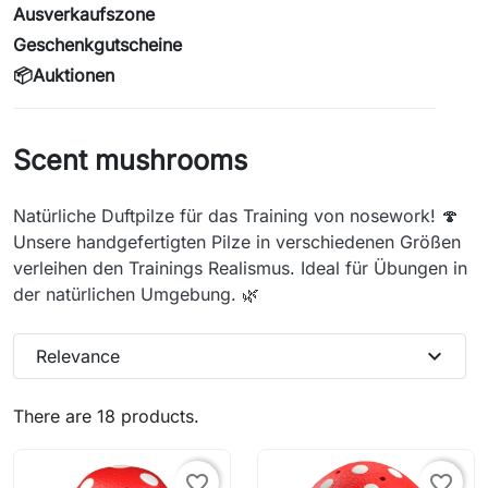
Ausverkaufszone
Geschenkgutscheine
📦Auktionen
Scent mushrooms
Natürliche Duftpilze für das Training von nosework! 🍄
Unsere handgefertigten Pilze in verschiedenen Größen
verleihen den Trainings Realismus. Ideal für Übungen in
der natürlichen Umgebung. 🌿
expand_more
Relevance
There are 18 products.
favorite_border
favorite_border