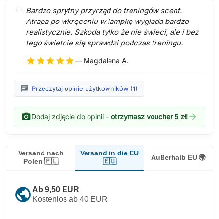
Bardzo sprytny przyrząd do treningów scent.
Atrapa po wkręceniu w lampkę wygląda bardzo
realistycznie. Szkoda tylko że nie świeci, ale i bez
tego świetnie się sprawdzi podczas treningu.
star
star
star
star
star
— Magdalena A.
chat
Przeczytaj opinie użytkowników (1)
photo_camera
arrow_forward
Dodaj zdjęcie do opinii –
otrzymasz voucher 5 zł!
Versand in die EU
Versand nach
Außerhalb EU 🌍
🇪🇺
Polen 🇵🇱
public
Ab 9,50 EUR
Kostenlos ab 40 EUR