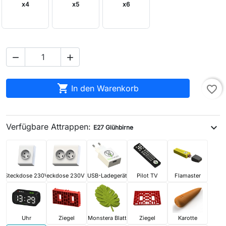
x4
x5
x6



In den Warenkorb
favorite_border
Verfügbare Attrappen:
expand_more
E27 Glühbirne
Steckdose 230V
Steckdose 230V x2
USB-Ladegerät
Pilot TV
Flamaster
Uhr
Ziegel
Monstera Blatt
Ziegel
Karotte