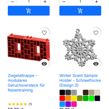




In den Warenkorb
In den Waren


favorite_border
favorite_border


Ziegelattrappe –
Winter Scent Sample
modulares
Holder - Schneeflocke
Geruchsversteck für
(Design 3)
Nasentraining
star
star
star
star
star
(1)