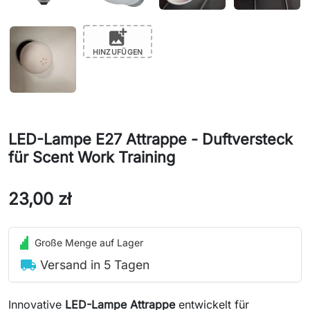
add_photo_alternate
HINZUFÜGEN
LED-Lampe E27 Attrappe - Duftversteck
für Scent Work Training
23,00 zł
Große Menge auf Lager
local_shipping
Versand in 5 Tagen
Innovative
LED-Lampe Attrappe
entwickelt für