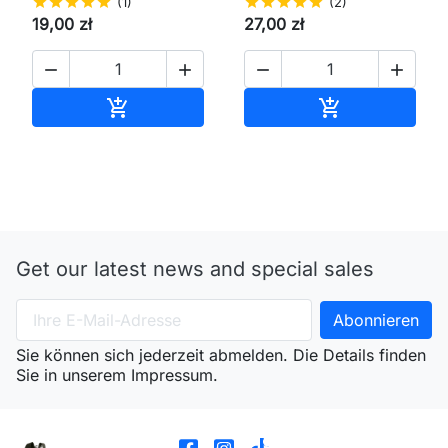
star
star
star
star
star
(1)
star
star
star
star
star
(2)
19,00 zł
27,00 zł




In den Warenkorb
In den Waren


Get our latest news and special sales
Sie können sich jederzeit abmelden. Die Details finden
Sie in unserem Impressum.