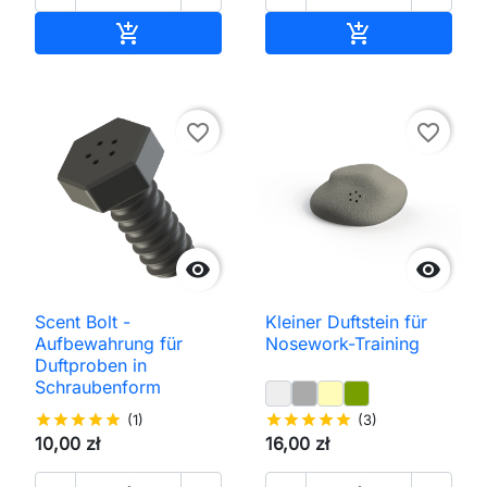
In den Warenkorb
In den Waren


favorite_border
favorite_border


Scent Bolt -
Kleiner Duftstein für
Aufbewahrung für
Nosework-Training
Duftproben in
Schraubenform
star
star
star
star
star
(1)
star
star
star
star
star
(3)
10,00 zł
16,00 zł