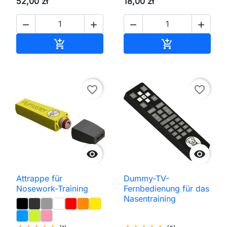
52,00 zł
18,00 zł




In den Warenkorb
In den Waren


favorite_border
favorite_border


Attrappe für
Dummy-TV-
Nosework-Training
Fernbedienung für das
Nasentraining