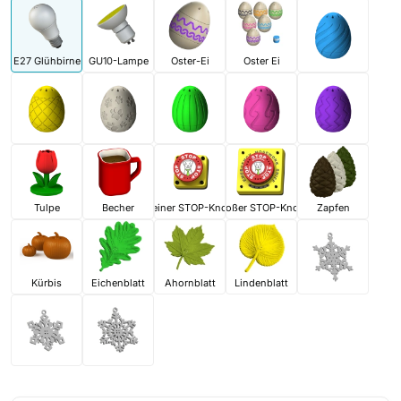
E27 Glühbirne
GU10-Lampe
Oster-Ei
Oster Ei
Tulpe
Becher
Kleiner STOP-Knopf
Großer STOP-Knopf
Zapfen
Kürbis
Eichenblatt
Ahornblatt
Lindenblatt