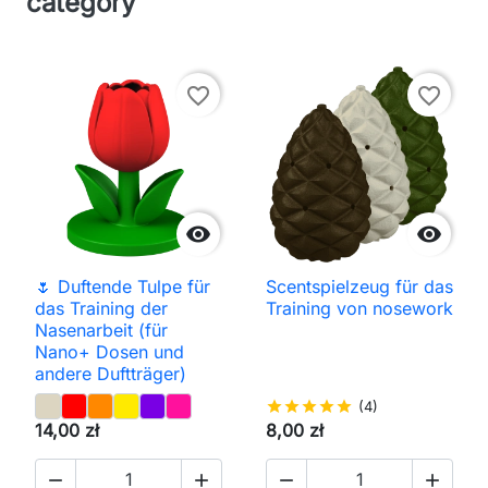
category
favorite_border
favorite_border


🌷 Duftende Tulpe für
Scentspielzeug für das
das Training der
Training von nosework
Nasenarbeit (für
Nano+ Dosen und
andere Duftträger)
star
star
star
star
star
(4)
14,00 zł
8,00 zł



