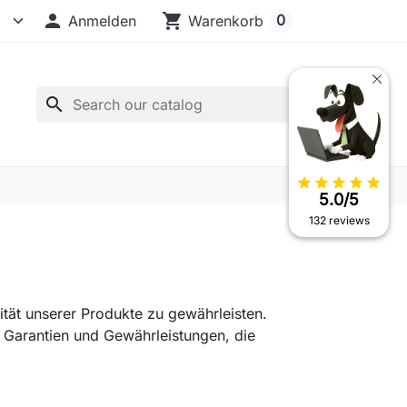

shopping_cart
0
Anmelden
Warenkorb
search
star
star
star
star
star
5.0/5
132 reviews
ität unserer Produkte zu gewährleisten.
 Garantien und Gewährleistungen, die