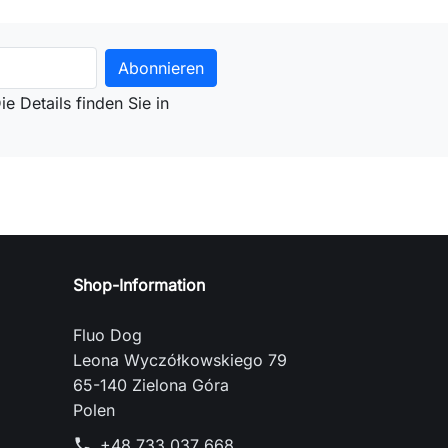
e Details finden Sie in
Shop-Information
Fluo Dog
Leona Wyczółkowskiego 79
65-140 Zielona Góra
Polen
+48 733 037 668
phone