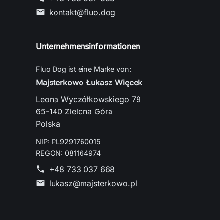
kontakt@fluo.dog
mail
Unternehmensinformationen
Fluo Dog ist eine Marke von:
Majsterkowo Łukasz Więcek
Leona Wyczółkowskiego 79
65-140 Zielona Góra
Polska
NIP: PL9291760015
REGON: 081164974
+48 733 037 668
phone
lukasz@majsterkowo.pl
mail