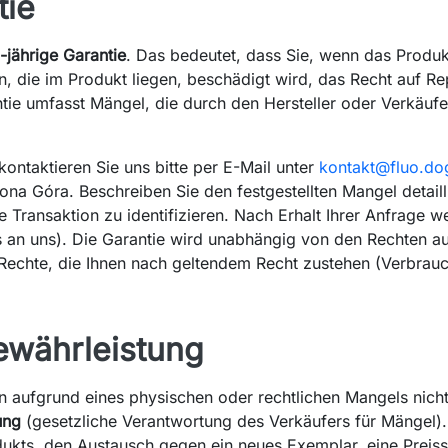
tie
-jährige Garantie
. Das bedeutet, dass Sie, wenn das Produ
, die im Produkt liegen, beschädigt wird, das Recht auf R
tie umfasst Mängel, die durch den Hersteller oder Verkäuf
ntaktieren Sie uns bitte per E-Mail unter
kontakt@fluo.do
na Góra. Beschreiben Sie den festgestellten Mangel detaill
 Transaktion zu identifizieren. Nach Erhalt Ihrer Anfrage w
 an uns). Die Garantie wird unabhängig von den Rechten au
 Rechte, die Ihnen nach geltendem Recht zustehen (Verbrauc
ewährleistung
aufgrund eines physischen oder rechtlichen Mangels nicht 
ung
(gesetzliche Verantwortung des Verkäufers für Mängel)
dukts, den Austausch gegen ein neues Exemplar, eine Preis