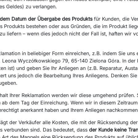
des Geldes) zu verlangen.
 dem Datum der Übergabe des Produkts
für Kunden, die Ver
 Produkts bestehen oder aus Gründen, die im Produkt liege
 zu liefern – wenn dies jedoch nicht der Fall ist, haften w
amation in beliebiger Form einreichen, z.B. indem Sie uns 
 ul. Leona Wyczółkowskiego 79, 65-140 Zielona Góra. In der
ten ist) und geben Sie Ihr Anliegen an (z.B. Reparatur, Aus
chtert uns jedoch die Bearbeitung Ihres Anliegens. Denken Si
ugeben.
alt Ihrer Reklamation werden wir diese umgehend prüfen. Si
n
ab dem Tag der Einreichung. Wenn wir in diesem Zeitraum
berechtigt anerkannt haben und Ihrem Anliegen nachkomme
rägt der Verkäufer alle Kosten, die mit der Rücksendung d
ts verbunden sind. Das bedeutet, dass
der Kunde keine Tra
ie Art des Mangels eine Rücksendung des Produkts auf übli