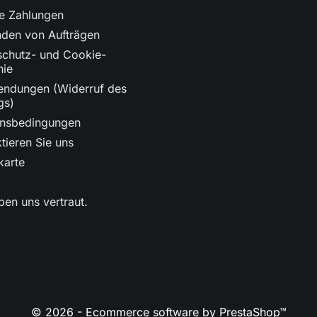
re Zahlungen
nden von Aufträgen
schutz- und Cookie-
nie
endungen (Widerruf des
gs)
onsbedingungen
tieren Sie uns
karte
ben uns vertraut.
© 2026 - Ecommerce software by PrestaShop™