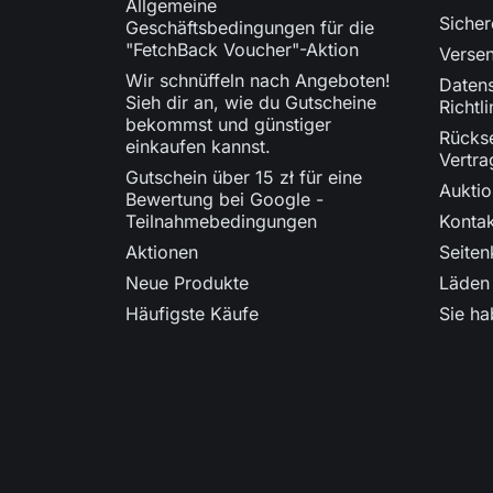
Allgemeine
Siche
Geschäftsbedingungen für die
"FetchBack Voucher"-Aktion
Verse
Wir schnüffeln nach Angeboten!
Daten
Sieh dir an, wie du Gutscheine
Richtli
bekommst und günstiger
Rücks
einkaufen kannst.
Vertra
Gutschein über 15 zł für eine
Aukti
Bewertung bei Google -
Teilnahmebedingungen
Kontak
Aktionen
Seiten
Neue Produkte
Läden
Häufigste Käufe
Sie ha