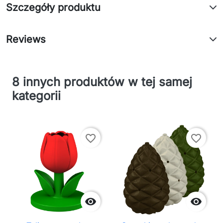
Szczegóły produktu
Reviews
8 innych produktów w tej samej
kategorii
favorite_border
favorite_border

