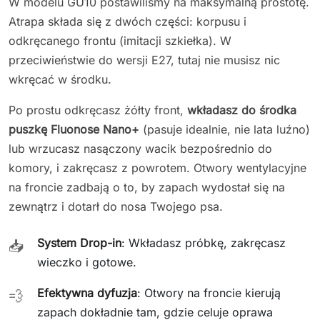
W modelu GU10 postawiliśmy na maksymalną prostotę.
Atrapa składa się z dwóch części: korpusu i
odkręcanego frontu (imitacji szkiełka). W
przeciwieństwie do wersji E27, tutaj nie musisz nic
wkręcać w środku.
Po prostu odkręcasz żółty front,
wkładasz do środka
puszkę Fluonose Nano+
(pasuje idealnie, nie lata luźno)
lub wrzucasz nasączony wacik bezpośrednio do
komory, i zakręcasz z powrotem. Otwory wentylacyjne
na froncie zadbają o to, by zapach wydostał się na
zewnątrz i dotarł do nosa Twojego psa.
System Drop-in
: Wkładasz próbkę, zakręcasz
📥
wieczko i gotowe.
Efektywna dyfuzja
: Otwory na froncie kierują
💨
zapach dokładnie tam, gdzie celuje oprawa