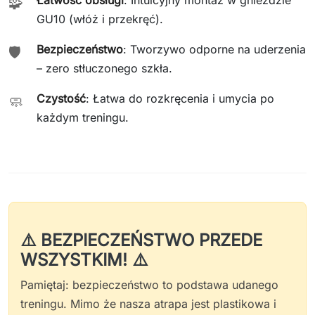
🧩
GU10 (włóż i przekręć).
Bezpieczeństwo
: Tworzywo odporne na uderzenia
🛡️
– zero stłuczonego szkła.
Czystość
: Łatwa do rozkręcenia i umycia po
🧼
każdym treningu.
⚠️ BEZPIECZEŃSTWO PRZEDE
WSZYSTKIM! ⚠️
Pamiętaj: bezpieczeństwo to podstawa udanego
treningu. Mimo że nasza atrapa jest plastikowa i