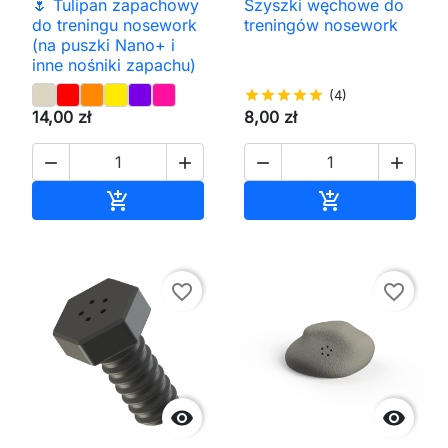
🌷 Tulipan zapachowy
Szyszki węchowe do
do treningu nosework
treningów nosework
(na puszki Nano+ i
inne nośniki zapachu)
star
star
star
star
star
(4)
14,00 zł
8,00 zł




Dodaj do koszyka
Dodaj do kos


favorite_border
favorite_border

