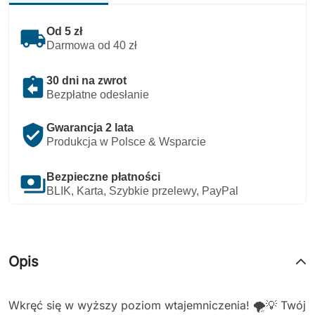
local_shipping
Od 5 zł
Darmowa od 40 zł
assignment_return
30 dni na zwrot
Bezpłatne odesłanie
verified_user
Gwarancja 2 lata
Produkcja w Polsce & Wsparcie
payments
Bezpieczne płatności
BLIK, Karta, Szybkie przelewy, PayPal
Opis
Wkręć się w wyższy poziom wtajemniczenia! 🌪️💡 Twój