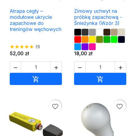
Atrapa cegły –
Zimowy uchwyt na
modułowe ukrycie
próbkę zapachową -
zapachowe do
Śnieżynka (Wzór 3)
treningów węchowych
star
star
star
star
star
(1)
52,00 zł
18,00 zł




Dodaj do koszyka
Dodaj do kos


favorite_border
favorite_border