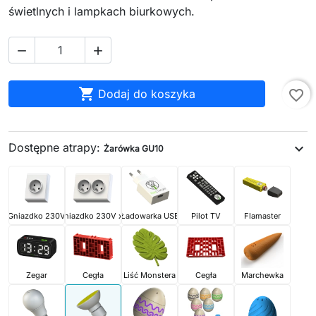
świetlnych i lampkach biurkowych.



Dodaj do koszyka
favorite_border
Dostępne atrapy:
expand_more
Żarówka GU10
Gniazdko 230V
Gniazdko 230V x2
Ładowarka USB
Pilot TV
Flamaster
Zegar
Cegła
Liść Monstera
Cegła
Marchewka