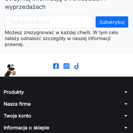
wyprzedażach
Możesz zrezygnować w każdej chwili. W tym celu
należy odnaleźć szczegóły w naszej informacji
prawnej.
arrow_drop_down
Produkty
arrow_drop_down
Nasza firma
arrow_drop_down
Twoje konto
arrow_drop_down
Informacja o sklepie