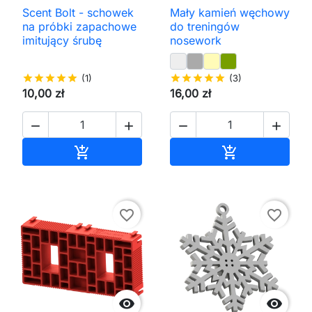
Scent Bolt - schowek
Mały kamień węchowy
na próbki zapachowe
do treningów
imitujący śrubę
nosework
star
star
star
star
star
(1)
star
star
star
star
star
(3)
10,00 zł
16,00 zł




Dodaj do koszyka
Dodaj do kos


favorite_border
favorite_border

