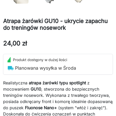
Atrapa żarówki GU10 - ukrycie zapachu
do treningów nosework
24,00 zł
Produkt dostępny w dużej ilości
local_shipping
Planowana wysyłka w Środa
Realistyczna
atrapa żarówki typu spotlight
z
mocowaniem
GU10
, stworzona do bezpiecznych
treningów nosework. Wykonana z trwałego tworzywa,
posiada odkręcany front i komorę idealnie dopasowaną
do puszek
Fluonose Nano+
(system "włóż i zakręć").
Doskonała do ćwiczenia oznaczeń w punktach