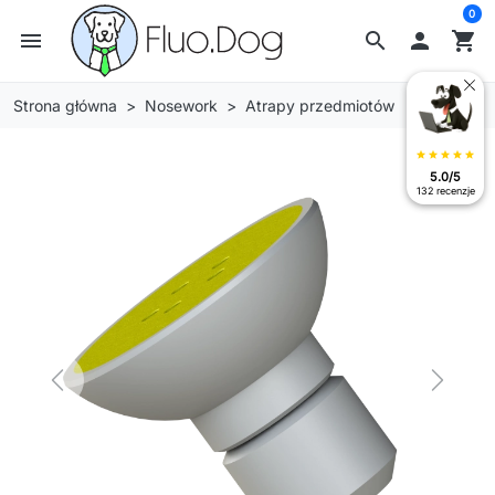
0
menu
search

shopping_cart
Strona główna
Nosework
Atrapy przedmiotów
star
star
star
star
star
5.0/5
132 recenzje
Previous
Next