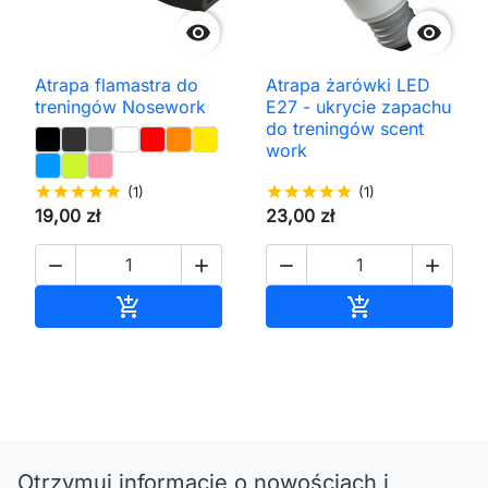


Atrapa flamastra do
Atrapa żarówki LED
treningów Nosework
E27 - ukrycie zapachu
do treningów scent
work
star
star
star
star
star
(1)
star
star
star
star
star
(1)
19,00 zł
23,00 zł




Dodaj do koszyka
Dodaj do kos


Otrzymuj informację o nowościach i