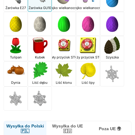
Żarówka E27
Żarówka GU10
Jajko wielkanocne
Jajko wielkanocne
Tulipan
Kubek
Mały przycisk STOP
Duży przycisk STOP
Szyszka
Dynia
Liść dębu
Liść klonu
Liść lipy
Wysyłka do Polski
Wysyłka do UE
Poza UE 🌍
🇵🇱
🇪🇺