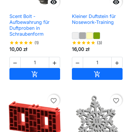


Scent Bolt -
Kleiner Duftstein für
Aufbewahrung für
Nosework-Training
Duftproben in
Schraubenform
star
star
star
star
star
(1)
star
star
star
star
star
(3)
10,00 zł
16,00 zł




In den Warenkorb
In den Waren


favorite_border
favorite_border