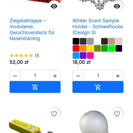


Ziegelattrappe –
Winter Scent Sample
modulares
Holder - Schneeflocke
Geruchsversteck für
(Design 3)
Nasentraining
star
star
star
star
star
(1)
52,00 zł
18,00 zł




In den Warenkorb
In den Waren


favorite_border
favorite_border