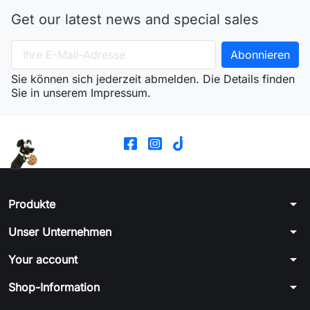
Get our latest news and special sales
Sie können sich jederzeit abmelden. Die Details finden
Sie in unserem Impressum.
arrow_drop_down
Produkte
arrow_drop_down
Unser Unternehmen
arrow_drop_down
Your account
arrow_drop_down
Shop-Information