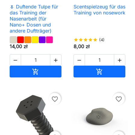
🌷 Duftende Tulpe für
Scentspielzeug für das
das Training der
Training von nosework
Nasenarbeit (für
Nano+ Dosen und
andere Duftträger)
star
star
star
star
star
(4)
14,00 zł
8,00 zł




In den Warenkorb
In den Waren


favorite_border
favorite_border