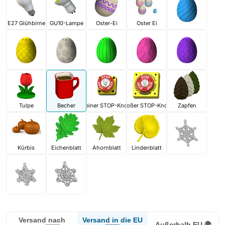
E27 Glühbirne
GU10-Lampe
Oster-Ei
Oster Ei
Tulpe
Becher
Kleiner STOP-Knopf
Großer STOP-Knopf
Zapfen
Kürbis
Eichenblatt
Ahornblatt
Lindenblatt
Versand in die EU
Versand nach
Außerhalb EU 🌍