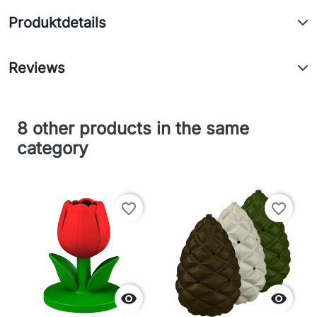
Produktdetails
Reviews
8 other products in the same
category
favorite_border
favorite_border

