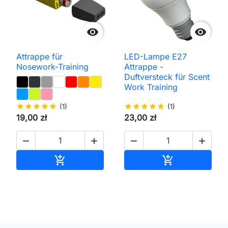


Attrappe für
LED-Lampe E27
Nosework-Training
Attrappe -
Duftversteck für Scent
Work Training
star
star
star
star
star
(1)
star
star
star
star
star
(1)
19,00 zł
23,00 zł




In den Warenkorb
In den Waren

