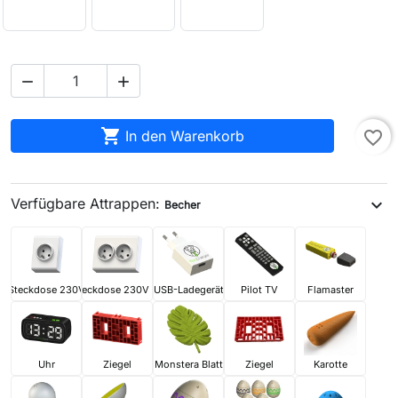



In den Warenkorb
favorite_border
Verfügbare Attrappen:
expand_more
Becher
Steckdose 230V
Steckdose 230V x2
USB-Ladegerät
Pilot TV
Flamaster
Uhr
Ziegel
Monstera Blatt
Ziegel
Karotte