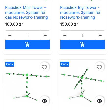
Fluostick Mini Tower –
Fluostick Big Tower -
modulares System für
modulares System für
das Nosework-Training
Nosework-Training
100,00 zł
150,00 zł




In den Warenkorb
In den Waren


Pack
Pack
favorite_border
favorite_border

