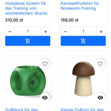
modulares System für
Karussellfunktion für
das Training von
Nosework-Training
wöchentlichem Wuchs
210,00 zł
159,00 zł




In den Warenkorb
In den Waren


favorite_border
favorite_border


Duftblock für das
Kleiner Duftpilz für das