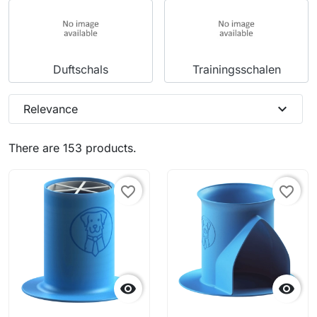
Duftschals
Trainingsschalen
expand_more
Relevance
There are 153 products.
favorite_border
favorite_border

