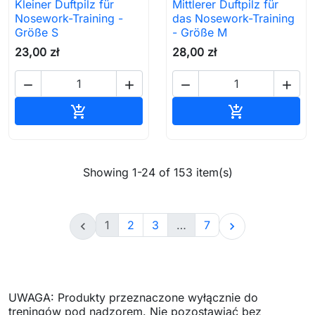
Kleiner Duftpilz für
Mittlerer Duftpilz für
Nosework-Training -
das Nosework-Training
Größe S
- Größe M
23,00 zł
28,00 zł




In den Warenkorb
In den Waren


Showing 1-24 of 153 item(s)
1
2
3
…
7


UWAGA: Produkty przeznaczone wyłącznie do
treningów pod nadzorem. Nie pozostawiać bez