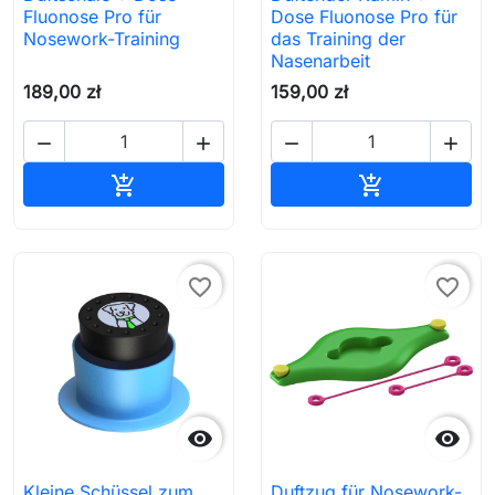
Fluonose Pro für
Dose Fluonose Pro für
Nosework-Training
das Training der
Nasenarbeit
189,00 zł
159,00 zł




In den Warenkorb
In den Waren


favorite_border
favorite_border


Kleine Schüssel zum
Duftzug für Nosework-