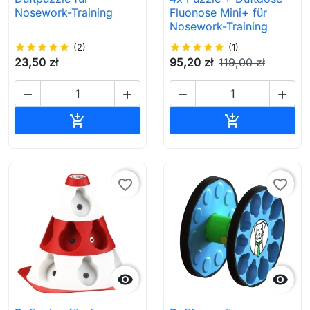
Nosework-Training
Fluonose Mini+ für
Nosework-Training
star
star
star
star
star
(2)
star
star
star
star
star
(1)
23,50 zł
95,20 zł
119,00 zł




In den Warenkorb
In den Waren


favorite_border
favorite_border

