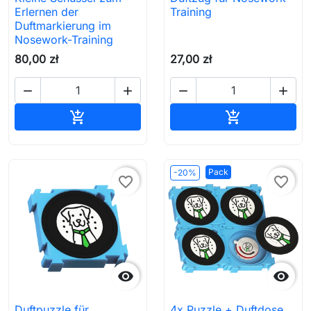
Erlernen der
Training
Duftmarkierung im
Nosework-Training
80,00 zł
27,00 zł




In den Warenkorb
In den Waren


Pack
-20%
favorite_border
favorite_border


Duftpuzzle für
4x Puzzle + Duftdose