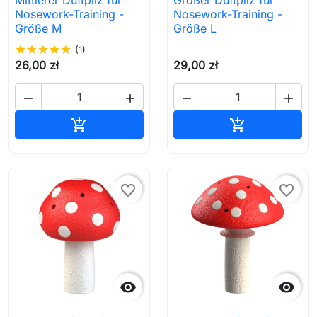
Mittlerer Duftpilz für
Großer Duftpilz für
Nosework-Training -
Nosework-Training -
Größe M
Größe L
star
star
star
star
star
(1)
26,00 zł
29,00 zł




In den Warenkorb
In den Waren


favorite_border
favorite_border

