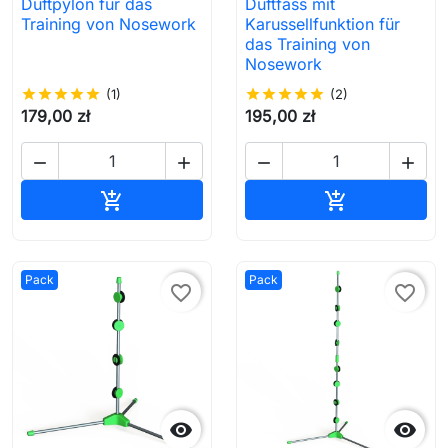
Duftpylon für das
Duftfass mit
Training von Nosework
Karussellfunktion für
das Training von
Nosework
star
star
star
star
star
(1)
star
star
star
star
star
(2)
179,00 zł
195,00 zł




In den Warenkorb
In den Waren


Pack
Pack
favorite_border
favorite_border

