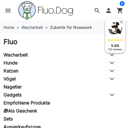
0
menu
search

shopping_cart
Home
Wacharbeit
Zubehör für Nosework
Fluo
star
star
star
star
star
5.0/5
132 reviews
Wacharbeit
Hunde
Katzen
Vögel
Nagetier
Gadgets
Empfohlene Produkte
🎁Als Geschenk
Sets
Ausverkaufszone