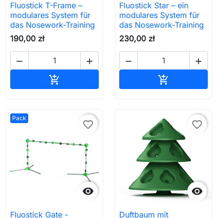
Fluostick T-Frame –
Fluostick Star – ein
modulares System für
modulares System für
das Nosework-Training
das Nosework-Training
190,00 zł
230,00 zł




In den Warenkorb
In den Waren


Pack
favorite_border
favorite_border


Fluostick Gate -
Duftbaum mit