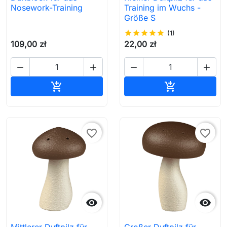
Nosework-Training
Training im Wuchs -
Größe S
star
star
star
star
star
(1)
109,00 zł
22,00 zł




In den Warenkorb
In den Waren


favorite_border
favorite_border

