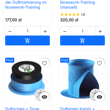
der Duftmarkierung im
Nosework-Training
Nosework-Training
(manuell)
star
star
star
star
star
(4)
177,00 zł
320,00 zł




In den Warenkorb
In den Waren


Pack
Pack
favorite_border
favorite_border


Duftschale + Dose
Duftender Kamin +