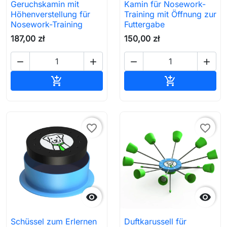
Geruchskamin mit
Kamin für Nosework-
Höhenverstellung für
Training mit Öffnung zur
Nosework-Training
Futtergabe
187,00 zł
150,00 zł




In den Warenkorb
In den Waren


favorite_border
favorite_border


Schüssel zum Erlernen
Duftkarussell für