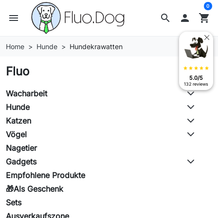
0
menu
search

shopping_cart
Home
Hunde
Hundekrawatten
Fluo
star
star
star
star
star
5.0/5
132 reviews
Wacharbeit
Hunde
Katzen
Vögel
Nagetier
Gadgets
Empfohlene Produkte
🎁Als Geschenk
Sets
Ausverkaufszone