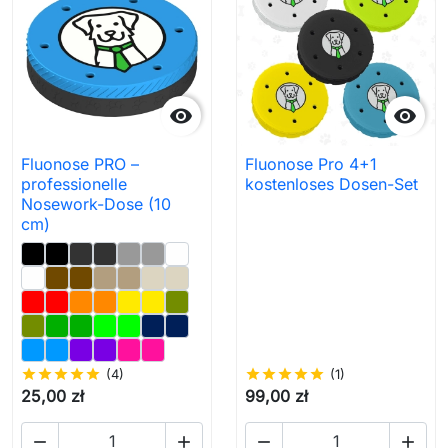


Fluonose PRO –
Fluonose Pro 4+1
professionelle
kostenloses Dosen-Set
Nosework-Dose (10
cm)
star
star
star
star
star
(4)
star
star
star
star
star
(1)
25,00 zł
99,00 zł



