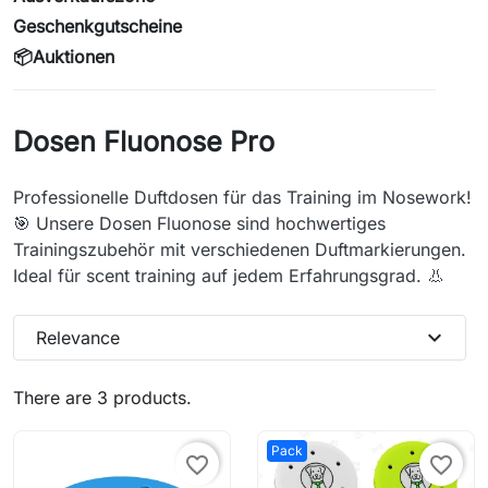
Geschenkgutscheine
📦Auktionen
Dosen Fluonose Pro
Professionelle Duftdosen für das Training im Nosework!
🎯 Unsere Dosen Fluonose sind hochwertiges
Trainingszubehör mit verschiedenen Duftmarkierungen.
Ideal für scent training auf jedem Erfahrungsgrad. 👃
expand_more
Relevance
There are 3 products.
Pack
favorite_border
favorite_border