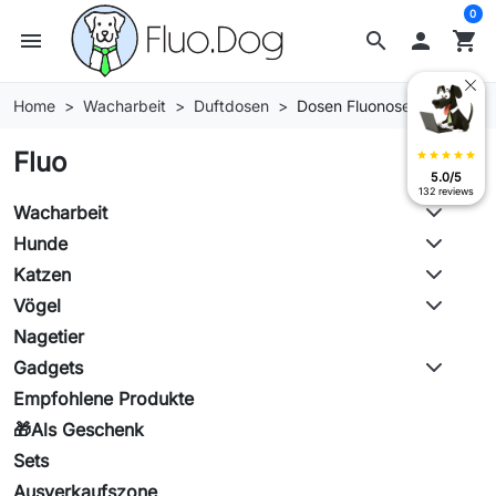
0
menu
search

shopping_cart
Home
Wacharbeit
Duftdosen
Dosen Fluonose Pro
Fluo
star
star
star
star
star
5.0/5
132 reviews
Wacharbeit
Hunde
Katzen
Vögel
Nagetier
Gadgets
Empfohlene Produkte
🎁Als Geschenk
Sets
Ausverkaufszone