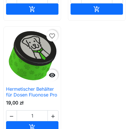
In den Warenkorb
In den Waren


favorite_border

Hermetischer Behälter
für Dosen Fluonose Pro
19,00 zł


In den Warenkorb
