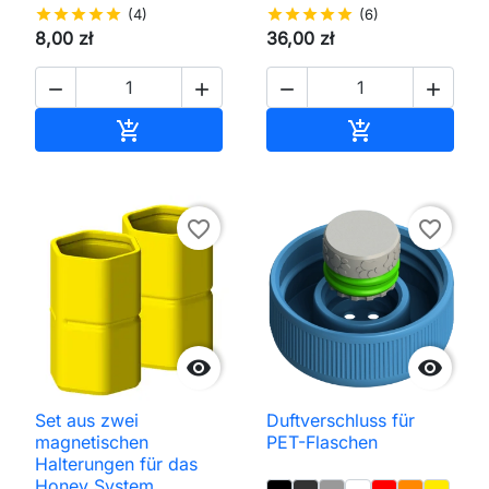
star
star
star
star
star
(4)
star
star
star
star
star
(6)
8,00 zł
36,00 zł




In den Warenkorb
In den Waren


favorite_border
favorite_border


Set aus zwei
Duftverschluss für
magnetischen
PET-Flaschen
Halterungen für das
Honey System