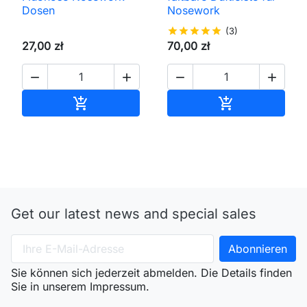
Dosen
Nosework
star
star
star
star
star
(3)
27,00 zł
70,00 zł




In den Warenkorb
In den Waren


Get our latest news and special sales
Sie können sich jederzeit abmelden. Die Details finden
Sie in unserem Impressum.