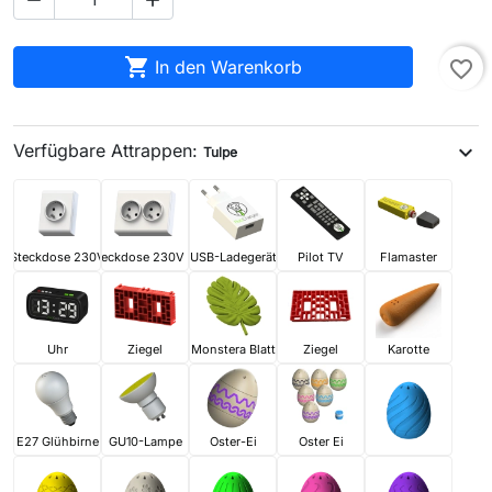



In den Warenkorb
favorite_border
Verfügbare Attrappen:
expand_more
Tulpe
Steckdose 230V
Steckdose 230V x2
USB-Ladegerät
Pilot TV
Flamaster
Uhr
Ziegel
Monstera Blatt
Ziegel
Karotte
E27 Glühbirne
GU10-Lampe
Oster-Ei
Oster Ei