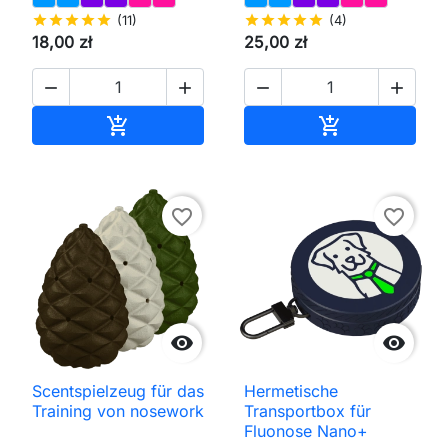
star
star
star
star
star
(11)
star
star
star
star
star
(4)
18,00 zł
25,00 zł




In den Warenkorb
In den Waren


favorite_border
favorite_border


Scentspielzeug für das
Hermetische
Training von nosework
Transportbox für
Fluonose Nano+