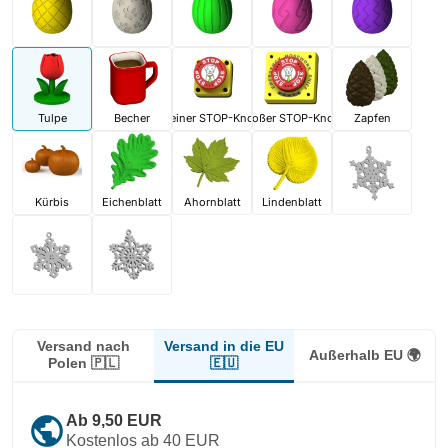
Tulpe
Becher
Kleiner STOP-Knopf
Großer STOP-Knopf
Zapfen
Kürbis
Eichenblatt
Ahornblatt
Lindenblatt
Versand in die EU
Versand nach
Außerhalb EU 🌍
🇪🇺
Polen 🇵🇱
public
Ab 9,50 EUR
Kostenlos ab 40 EUR