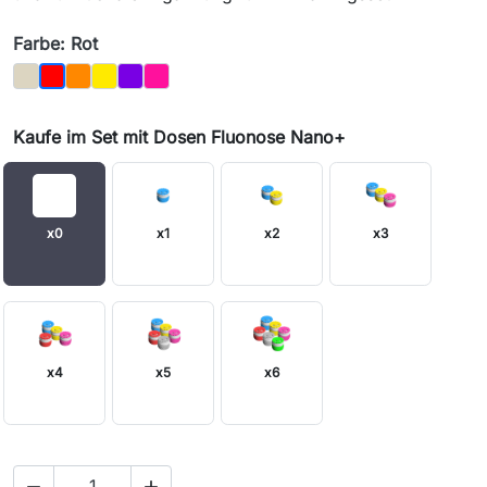
Farbe: Rot
Knochen
Orange
Gelb
Lila
Magenta
Rot
Kaufe im Set mit Dosen Fluonose Nano+
x0
x1
x2
x3
x4
x5
x6