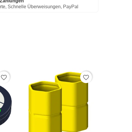
 Zahlungen
rte, Schnelle Überweisungen, PayPal
favorite_border
favorite_border