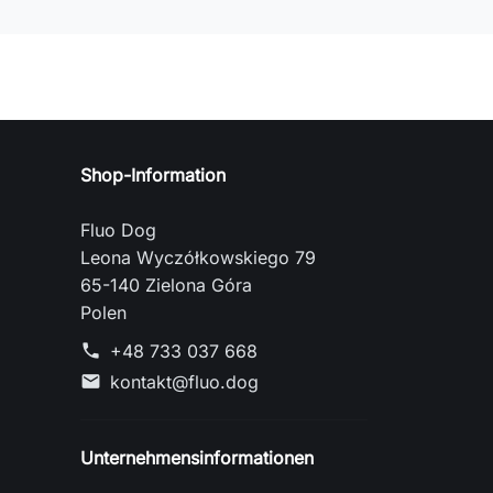
Shop-Information
Fluo Dog
Leona Wyczółkowskiego 79
65-140 Zielona Góra
Polen
+48 733 037 668
phone
kontakt@fluo.dog
mail
Unternehmensinformationen