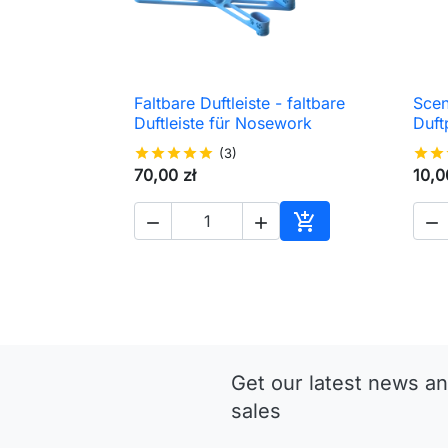
Faltbare Duftleiste - faltbare
Scen

Schnellansicht
Duftleiste für Nosework
Duft
star
star
star
star
star
(3)
star
star
70,00 zł
10,0




In den Warenkorb
Get our latest news an
sales