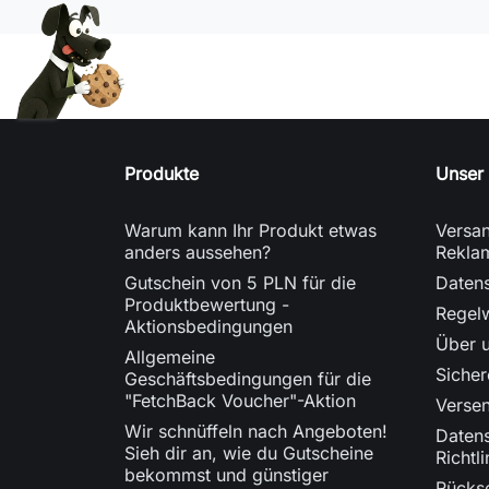
Produkte
Unser
Warum kann Ihr Produkt etwas
Versan
anders aussehen?
Rekla
Gutschein von 5 PLN für die
Datens
Produktbewertung -
Regel
Aktionsbedingungen
Über 
Allgemeine
Siche
Geschäftsbedingungen für die
"FetchBack Voucher"-Aktion
Verse
Wir schnüffeln nach Angeboten!
Daten
Sieh dir an, wie du Gutscheine
Richtli
bekommst und günstiger
Rücks