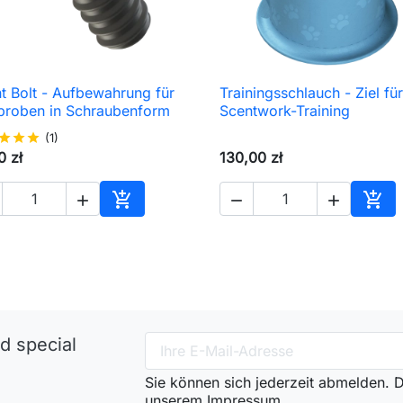
t Bolt - Aufbewahrung für
Trainingsschlauch - Ziel für

Schnellansicht

Schnellansicht
proben in Schraubenform
Scentwork-Training
star
star
star
(1)
0 zł
130,00 zł





In den Warenkorb
In d
d special
Sie können sich jederzeit abmelden. Di
unserem Impressum.