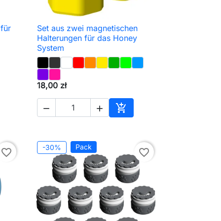
für
Set aus zwei magnetischen

Schnellansicht
Halterungen für das Honey
System
18,00 zł



en Warenkorb
In den Warenkorb
Pack
-30%
favorite_border
favorite_border