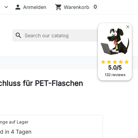

shopping_cart
0
Anmelden
Warenkorb
search
star
star
star
star
star
5.0/5
132 reviews
chluss für PET-Flaschen
nge auf Lager
d in 4 Tagen