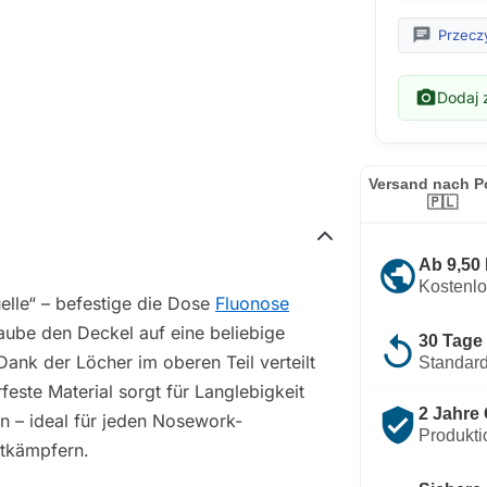
chat
Przeczy
photo_camera
Dodaj z
Versand nach P
🇵🇱
public
Ab 9,50
Kostenl
uelle“ – befestige die Dose
Fluonose
aube den Deckel auf eine beliebige
replay
30 Tage
Dank der Löcher im oberen Teil verteilt
Standard
este Material sorgt für Langlebigkeit
verified_user
2 Jahre 
en – ideal für jeden Nosework-
Produkti
ttkämpfern.