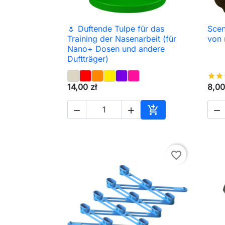
🌷 Duftende Tulpe für das
Scen

Schnellansicht
Training der Nasenarbeit (für
von
Nano+ Dosen und andere
Duftträger)
star
star
14,00 zł
8,00




In den Warenkorb
favorite_border