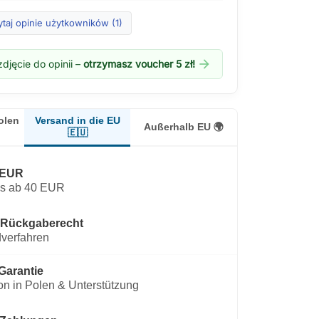
taj opinie użytkowników (1)
arrow_forward
djęcie do opinii –
otrzymasz voucher 5 zł!
Versand in die EU
olen
Außerhalb EU 🌍
🇪🇺
 EUR
os ab 40 EUR
 Rückgaberecht
verfahren
Garantie
on in Polen & Unterstützung