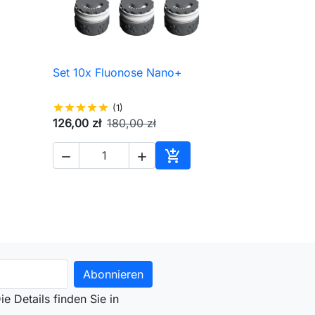
Set 10x Fluonose Nano+

Schnellansicht
star
star
star
star
star
(1)
126,00 zł
180,00 zł



en Warenkorb
In den Warenkorb
e Details finden Sie in