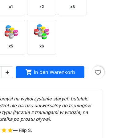
x1
x2
x3
x5
x6

In den Warenkorb
favorite_border

omysł na wykorzystanie starych butelek.
dzet ale bardzo uniwersalny do treningów
 typu (łącznie z treningami w wodzie, na
utelka po prostu pływa).
r
star
star
— Filip S.