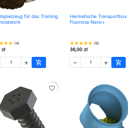
tspielzeug für das Training
Hermetische Transportbox 

Schnellansicht

Schnellansicht
 nosework
Fluonose Nano+
star
star
star
(4)
star
star
star
star
star
(6)
 zł
36,00 zł





In den Warenkorb
In d
favorite_border