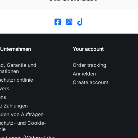
 Unternehmen
Your account
d, Garantie und
Order tracking
mationen
Anmelden
chutzrichtlinie
Create account
werk
uns
re Zahlungen
nden von Aufträgen
schutz- und Cookie-
nie
endungen (Widerruf des