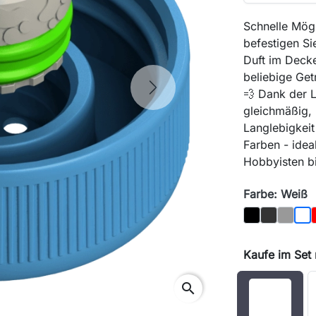
Schnelle Mögl
befestigen S
Duft im Decke
beliebige Get
Next
💨 Dank der L
gleichmäßig, 
Langlebigkeit
Farben - idea
Hobbyisten b
Farbe: Weiß
Schwarz
Graphit
Grau
Wei
Kaufe im Set
search