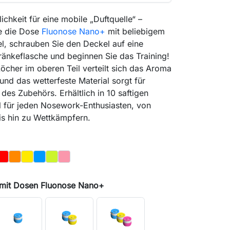
ichkeit für eine mobile „Duftquelle“ –
ie die Dose
Fluonose Nano+
mit beliebigem
l, schrauben Sie den Deckel auf eine
ränkeflasche und beginnen Sie das Training!
öcher im oberen Teil verteilt sich das Aroma
und das wetterfeste Material sorgt für
 des Zubehörs. Erhältlich in 10 saftigen
l für jeden Nosework-Enthusiasten, von
is hin zu Wettkämpfern.
Rot
Orange
Gelb
Blau
Hellgrün
Rosa
ß
 mit Dosen Fluonose Nano+