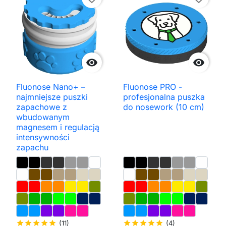


Fluonose Nano+ –
Fluonose PRO -
najmniejsze puszki
profesjonalna puszka
zapachowe z
do nosework (10 cm)
wbudowanym
magnesem i regulacją
intensywności
zapachu
star
star
star
star
star
(11)
star
star
star
star
star
(4)