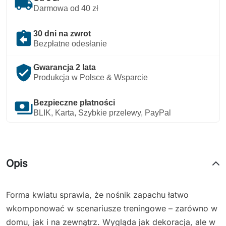
local_shipping
Darmowa od 40 zł
assignment_return
30 dni na zwrot
Bezpłatne odesłanie
verified_user
Gwarancja 2 lata
Produkcja w Polsce & Wsparcie
payments
Bezpieczne płatności
BLIK, Karta, Szybkie przelewy, PayPal
Opis
Forma kwiatu sprawia, że nośnik zapachu łatwo
wkomponować w scenariusze treningowe – zarówno w
domu, jak i na zewnątrz. Wygląda jak dekoracja, ale w