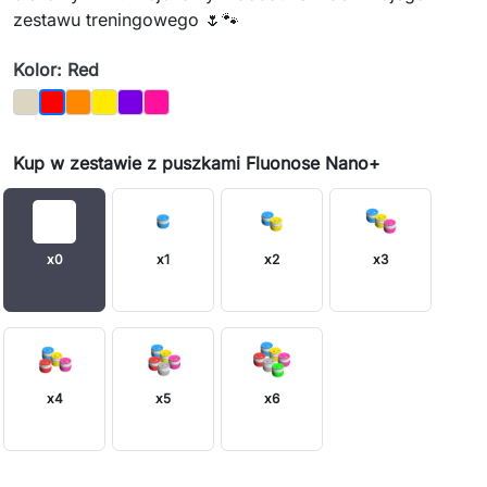
zestawu treningowego 🌷🐾
Kolor: Red
Bone
Orange
Yellow
Purple
Magenta
Red
Kup w zestawie z puszkami Fluonose Nano+
x0
x1
x2
x3
x4
x5
x6