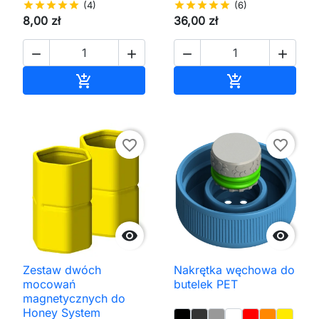
star
star
star
star
star
(4)
star
star
star
star
star
(6)
8,00 zł
36,00 zł




Dodaj do koszyka
Dodaj do kos


favorite_border
favorite_border


Zestaw dwóch
Nakrętka węchowa do
mocowań
butelek PET
magnetycznych do
Honey System