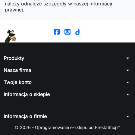
należy odnaleźć szczegóły w naszej informacji
prawnej.
arrow_drop_down
Produkty
arrow_drop_down
Nasza firma
arrow_drop_down
Twoje konto
arrow_drop_down
Informacja o sklepie
arrow_drop_down
Informacja o firmie
© 2026 - Oprogramowanie e-sklepu od PrestaShop™