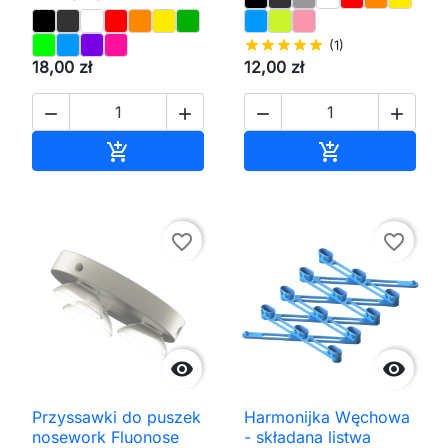
star
star
star
star
star
(1)
18,00 zł
12,00 zł




Dodaj do koszyka
Dodaj do kos


favorite_border
favorite_border


Przyssawki do puszek
Harmonijka Węchowa
nosework Fluonose
- składana listwa