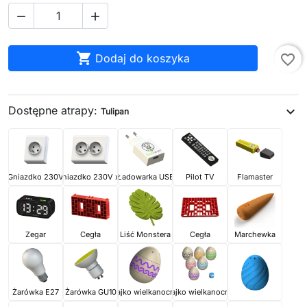



Dodaj do koszyka
favorite_border
Dostępne atrapy:
expand_more
Tulipan
Gniazdko 230V
Gniazdko 230V x2
Ładowarka USB
Pilot TV
Flamaster
Zegar
Cegła
Liść Monstera
Cegła
Marchewka
Żarówka E27
Żarówka GU10
Jajko wielkanocne
Jajko wielkanocne