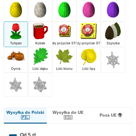
Tulipan
Kubek
Mały przycisk STOP
Duży przycisk STOP
Szyszka
Dynia
Liść dębu
Liść klonu
Liść lipy
Wysyłka do Polski
Wysyłka do UE
Poza UE 🌍
🇵🇱
🇪🇺
Od 5 zł