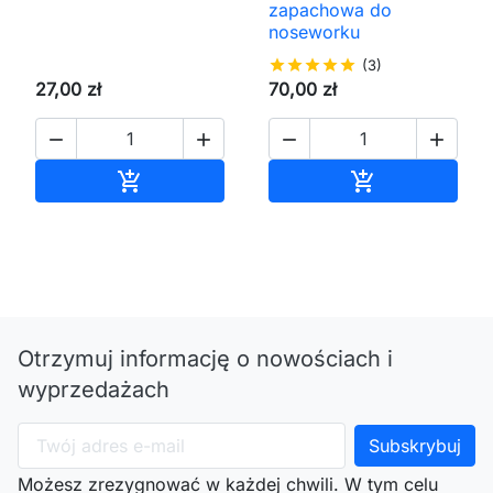
zapachowa do
noseworku
star
star
star
star
star
(3)
27,00 zł
70,00 zł




Dodaj do koszyka
Dodaj do kos


Otrzymuj informację o nowościach i
wyprzedażach
Możesz zrezygnować w każdej chwili. W tym celu