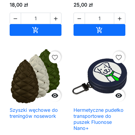
18,00 zł
25,00 zł




Dodaj do koszyka
Dodaj do kos


favorite_border
favorite_border


Szyszki węchowe do
Hermetyczne pudełko
treningów nosework
transportowe do
puszek Fluonose
Nano+