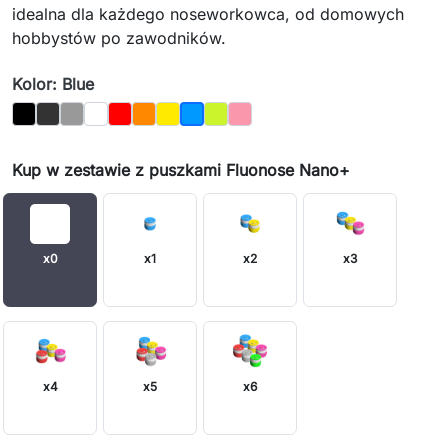
idealna dla każdego noseworkowca, od domowych
hobbystów po zawodników.
Kolor: Blue
Black
Graphite
Gray
White
Red
Orange
Yellow
Light Green
Pink
Blue
Kup w zestawie z puszkami Fluonose Nano+
x0
x1
x2
x3
x4
x5
x6