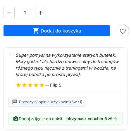



Dodaj do koszyka
favorite_border
Super pomysł na wykorzystanie starych butelek.
Mały gadzet ale bardzo uniwersalny do treningów
różnego typu (łącznie z treningami w wodzie, na
której butelka po prostu pływa).
star
star
star
star
star
— Filip S.
chat
Przeczytaj opinie użytkowników (1)
photo_camera
arrow_forward
Dodaj zdjęcie do opinii –
otrzymasz voucher 5 zł!