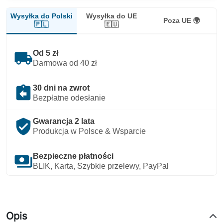
Wysyłka do Polski
Wysyłka do UE
Poza UE 🌍
🇵🇱
🇪🇺
local_shipping
Od 5 zł
Darmowa od 40 zł
assignment_return
30 dni na zwrot
Bezpłatne odesłanie
verified_user
Gwarancja 2 lata
Produkcja w Polsce & Wsparcie
payments
Bezpieczne płatności
BLIK, Karta, Szybkie przelewy, PayPal
Opis