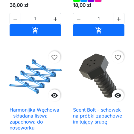
36,00 zł
18,00 zł




Dodaj do koszyka
Dodaj do kos


favorite_border
favorite_border


Harmonijka Węchowa
Scent Bolt - schowek
- składana listwa
na próbki zapachowe
zapachowa do
imitujący śrubę
noseworku