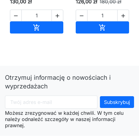
130,00 zł
126,00 zł
180,00 zł




Dodaj do koszyka
Dodaj do kos


Otrzymuj informację o nowościach i
wyprzedażach
Możesz zrezygnować w każdej chwili. W tym celu
należy odnaleźć szczegóły w naszej informacji
prawnej.