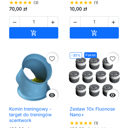
star
star
star
star
star
(3)
star
star
star
star
star
(1)
70,00 zł
10,00 zł




Dodaj do koszyka
Dodaj do kos


Pakiet
-30%
favorite_border
favorite_border


Komin treningowy -
Zestaw 10x Fluonose
target do treningów
Nano+
scentwork
star
star
star
star
star
(1)