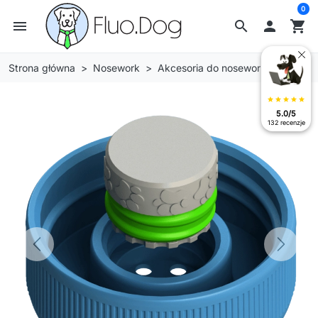
0
menu
search

shopping_cart
Strona główna
Nosework
Akcesoria do nosework
star
star
star
star
star
5.0/5
132 recenzje
Previous
Next