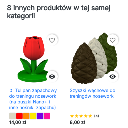
8 innych produktów w tej samej
kategorii
favorite_border
favorite_border


🌷 Tulipan zapachowy
Szyszki węchowe do
do treningu nosework
treningów nosework
(na puszki Nano+ i
inne nośniki zapachu)
star
star
star
star
star
(4)
14,00 zł
8,00 zł