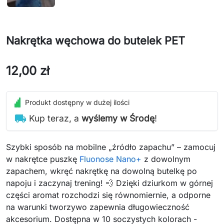
Nakrętka węchowa do butelek PET
12,00 zł
Produkt dostępny w dużej ilości
local_shipping
Kup teraz, a
wyślemy w Środę
!
Szybki sposób na mobilne „źródło zapachu” – zamocuj
w nakrętce puszkę
Fluonose Nano+
z dowolnym
zapachem, wkręć nakrętkę na dowolną butelkę po
napoju i zaczynaj trening! 💨 Dzięki dziurkom w górnej
części aromat rozchodzi się równomiernie, a odporne
na warunki tworzywo zapewnia długowieczność
akcesorium. Dostępna w 10 soczystych kolorach -