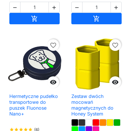




Dodaj do koszyka
Dodaj do kos


favorite_border
favorite_border


Hermetyczne pudełko
Zestaw dwóch
transportowe do
mocowań
puszek Fluonose
magnetycznych do
Nano+
Honey System
star
star
star
star
star
(6)