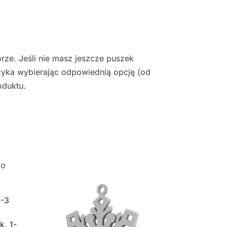
ze. Jeśli nie masz jeszcze puszek
yka wybierając odpowiednią opcję (od
oduktu.
ko
2-3
k. 1-