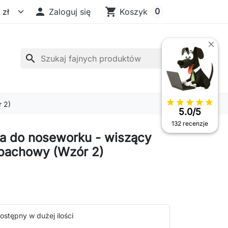

shopping_cart
0
Zaloguj się
Koszyk
search
star
star
star
star
star
 2)
5.0/5
132 recenzje
a do noseworku - wiszący
pachowy (Wzór 2)
ostępny w dużej ilości