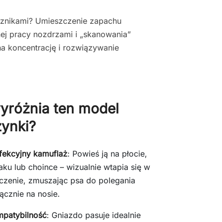
cznikami? Umieszczenie zapachu
ej pracy nozdrzami i „skanowania”
na koncentrację i rozwiązywanie
yróżnia ten model
żynki?
fekcyjny kamuflaż
: Powieś ją na płocie,
aku lub choince – wizualnie wtapia się w
czenie, zmuszając psa do polegania
ącznie na nosie.
patybilność
: Gniazdo pasuje idealnie