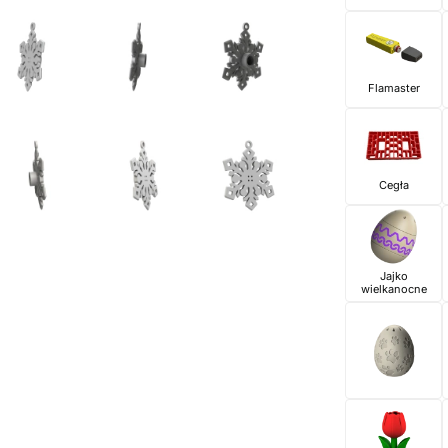
Flamaster
Cegła
Jajko
wielkanocne