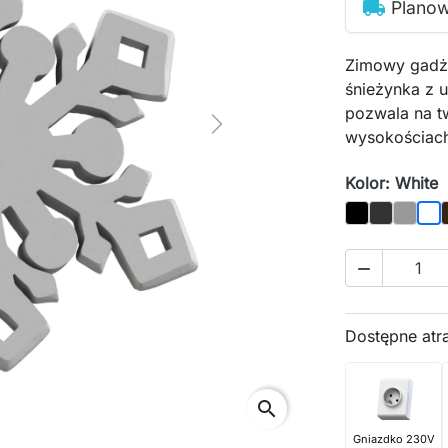
local_shipping
Plano
Zimowy gadże
śnieżynka z 
pozwala na tw
Next
wysokościach
Kolor: White
Black
Graphite
Gray
Whi

Dostępne atr
search
Gniazdko 230V