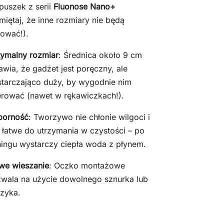
puszek z serii
Fluonose Nano+
miętaj, że inne rozmiary nie będą
ować!).
ymalny rozmiar
: Średnica około 9 cm
awia, że gadżet jest poręczny, ale
tarczająco duży, by wygodnie nim
rować (nawet w rękawiczkach!).
porność
: Tworzywo nie chłonie wilgoci i
t łatwe do utrzymania w czystości – po
ningu wystarczy ciepła woda z płynem.
we wieszanie
: Oczko montażowe
wala na użycie dowolnego sznurka lub
zyka.