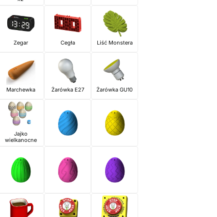
Zegar
Cegła
Liść Monstera
Marchewka
Żarówka E27
Żarówka GU10
Jajko
wielkanocne