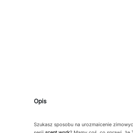
Opis
Szukasz sposobu na urozmaicenie zimowy
sesji
scent work
? Mamy coś, co sprawi, że 