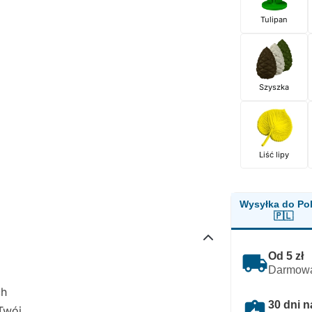
Tulipan
Szyszka
Liść lipy
Wysyłka do Pol
🇵🇱
local_shipping
Od 5 zł
Darmowa
ch
assignment_return
30 dni n
Twój