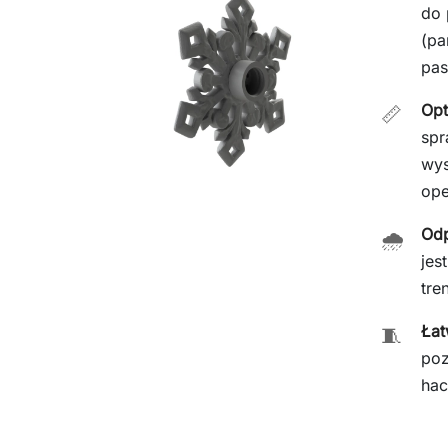
do 
(pa
pas
Opt
📏
spr
wys
ope
Od
🌧️
jes
tre
Łat
🧵
poz
hac