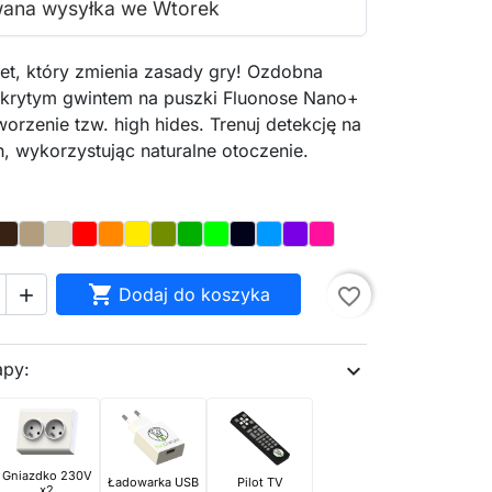
wana wysyłka we Wtorek
t, który zmienia zasady gry! Ozdobna
ukrytym gwintem na puszki Fluonose Nano+
orzenie tzw. high hides. Trenuj detekcję na
, wykorzystując naturalne otoczenie.
Brown
Oak
Bone
Red
Orange
Yellow
Olive
Dark_Green
Light_Green
Night_Sky
Blue
Purple
Magenta
te

Dodaj do koszyka
favorite_border

apy:
expand_more
Gniazdko 230V
Ładowarka USB
Pilot TV
x2