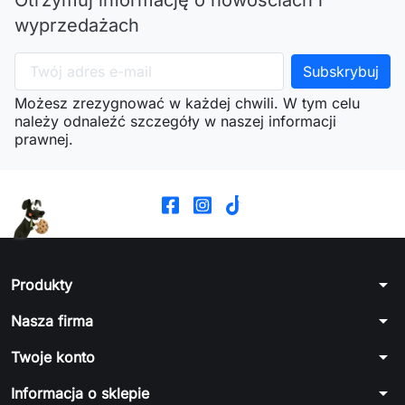
wyprzedażach
Możesz zrezygnować w każdej chwili. W tym celu
należy odnaleźć szczegóły w naszej informacji
prawnej.
arrow_drop_down
Produkty
arrow_drop_down
Nasza firma
arrow_drop_down
Twoje konto
arrow_drop_down
Informacja o sklepie