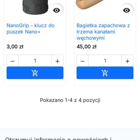


NanoGrip - klucz do
Bagietka zapachowa z
puszek Nano+
trzema kanałami
węchowymi
3,00 zł
45,00 zł




Dodaj do koszyka
Dodaj do ko


Pokazano 1-4 z 4 pozycji
Otrzymuj informację o nowościach i