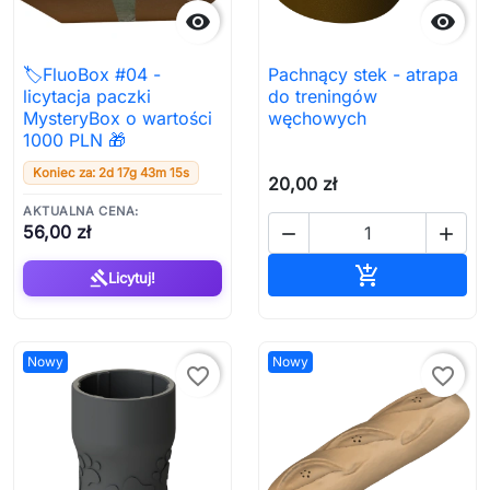


🏷️FluoBox #04 -
Pachnący stek - atrapa
licytacja paczki
do treningów
MysteryBox o wartości
węchowych
1000 PLN 🎁
Koniec za: 2d 17g 43m 15s
20,00 zł
AKTUALNA CENA:
56,00 zł


Dodaj do ko

gavel
Licytuj!
Nowy
Nowy
favorite_border
favorite_border