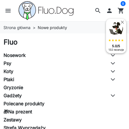
0
menu
search

shopping_cart
Strona główna
Nowe produkty
Fluo
star
star
star
star
star
5.0/5
132 recenzje
Nosework
Psy
Koty
Ptaki
Gryzonie
Gadżety
Polecane produkty
🎁Na prezent
Zestawy
Strefa Wyprzedaży