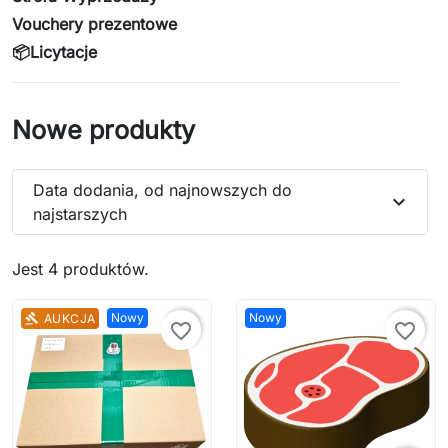
Vouchery prezentowe
📦Licytacje
Nowe produkty
Data dodania, od najnowszych do
expand_more
najstarszych
Jest 4 produktów.
Nowy
Nowy
AUKCJA
gavel
favorite_border
favorite_border