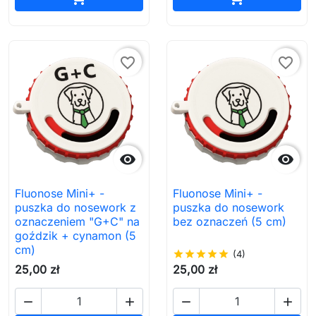
favorite_border
favorite_border


Fluonose Mini+ -
Fluonose Mini+ -
puszka do nosework z
puszka do nosework
oznaczeniem "G+C" na
bez oznaczeń (5 cm)
goździk + cynamon (5
cm)
star
star
star
star
star
(4)
25,00 zł
25,00 zł



