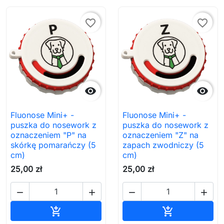
favorite_border
favorite_border


Fluonose Mini+ -
Fluonose Mini+ -
puszka do nosework z
puszka do nosework z
oznaczeniem "P" na
oznaczeniem "Z" na
skórkę pomarańczy (5
zapach zwodniczy (5
cm)
cm)
25,00 zł
25,00 zł




Dodaj do koszyka
Dodaj do ko

