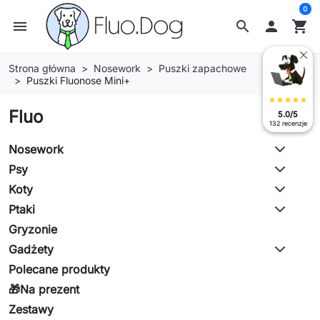
0
menu
search

shopping_cart
Strona główna
Nosework
Puszki zapachowe
Puszki Fluonose Mini+
star
star
star
star
star
Fluo
5.0/5
132 recenzje
Nosework
Psy
Koty
Ptaki
Gryzonie
Gadżety
Polecane produkty
🎁Na prezent
Zestawy