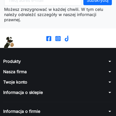
Możesz zrezygnować w każdej chwili. W tym celu
należy odnaleźć szczegóły w naszej informacji
prawnej.
arrow_drop_down
Produkty
arrow_drop_down
Nasza firma
arrow_drop_down
Twoje konto
arrow_drop_down
Informacja o sklepie
arrow_drop_down
Informacja o firmie