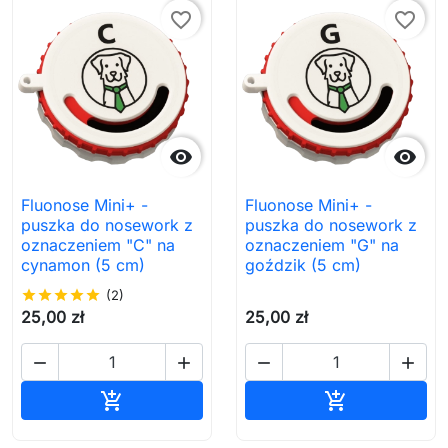
favorite_border
favorite_border


Fluonose Mini+ -
Fluonose Mini+ -
puszka do nosework z
puszka do nosework z
oznaczeniem "C" na
oznaczeniem "G" na
cynamon (5 cm)
goździk (5 cm)
star
star
star
star
star
(2)
25,00 zł
25,00 zł




Dodaj do koszyka
Dodaj do ko

