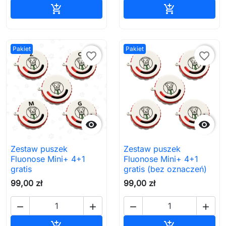
Dodaj do koszyka
Dodaj do ko


Pakiet
Pakiet
favorite_border
favorite_border


Zestaw puszek
Zestaw puszek
Fluonose Mini+ 4+1
Fluonose Mini+ 4+1
gratis
gratis (bez oznaczeń)
99,00 zł
99,00 zł




Dodaj do koszyka
Dodaj do ko