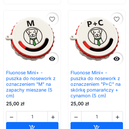
favorite_border
favorite_border


Fluonose Mini+ -
Fluonose Mini+ -
puszka do nosework z
puszka do nosework z
oznaczeniem "M" na
oznaczeniem "P+C" na
zapachy mieszane (5
skórkę pomarańczy +
cm)
cynamon (5 cm)
25,00 zł
25,00 zł




Dodaj do koszyka
Dodaj do ko

