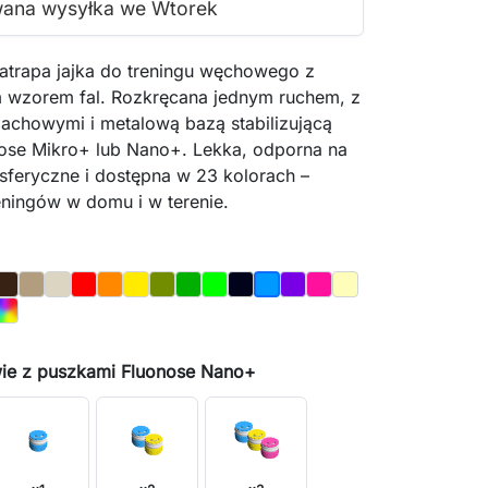
wana wysyłka we Wtorek
atrapa jajka do treningu węchowego z
wzorem fal. Rozkręcana jednym ruchem, z
achowymi i metalową bazą stabilizującą
ose Mikro+ lub Nano+. Lekka, odporna na
sferyczne i dostępna w 23 kolorach –
eningów w domu i w terenie.
te
Brown
Oak
Bone
Red
Orange
Yellow
Olive
Dark_Green
Light_Green
Night_Sky
Purple
Magenta
Pastel_Yellow
Blue
e
Pink
d
Rainbow
ie z puszkami Fluonose Nano+