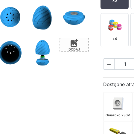
x0
x4
add_photo_alternate
DODAJ

Dostępne atr
Gniazdko 230V