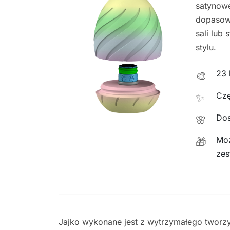
satynow
dopasowa
sali lub
stylu.
23 
🎨
Czę
✨
Dos
🌸
Moż
🎁
zes
Jajko wykonane jest z wytrzymałego tworz