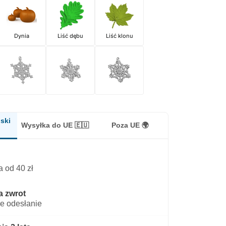
Dynia
Liść dębu
Liść klonu
ski
Wysyłka do UE 🇪🇺
Poza UE 🌍
 od 40 zł
a zwrot
e odesłanie