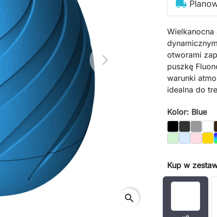
local_shipping
Plano
Wielkanocna 
dynamicznym 
otworami zap
Next
puszkę Fluon
warunki atmo
idealna do tr
Kolor: Blue
Black
Graphite
Gray
Whi
Pastel_Green
Pastel_Blu
Pastel_
Gol
Kup w zestaw
search