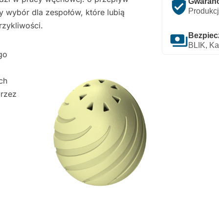
verified_user
Gwarancj
Produkcj
y wybór dla zespołów, które lubią
rzykliwości.
payments
Bezpiec
BLIK, Ka
go
ch
przez