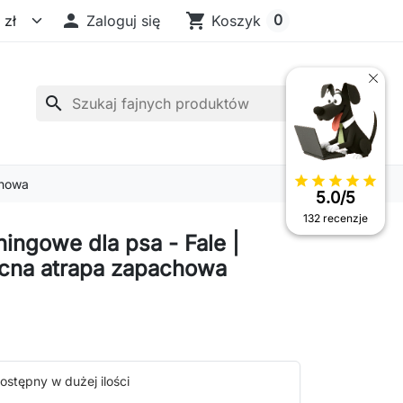

shopping_cart
0
Zaloguj się
Koszyk
search
star
star
star
star
star
chowa
5.0/5
132 recenzje
ningowe dla psa - Fale |
cna atrapa zapachowa
ostępny w dużej ilości