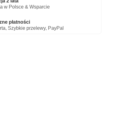
a 2 lata
a w Polsce & Wsparcie
zne płatności
rta, Szybkie przelewy, PayPal