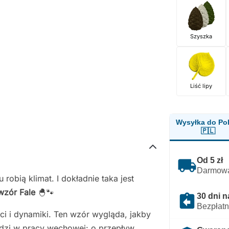
Szyszka
Liść lipy
Wysyłka do Pol
🇵🇱
local_shipping
Od 5 zł
Darmowa
 robią klimat. I dokładnie taka jest
wzór Fale
🐣🐾
assignment_return
30 dni n
Bezpłatn
ści i dynamiki. Ten wzór wygląda, jakby
hodzi w pracy węchowej: o przepływ