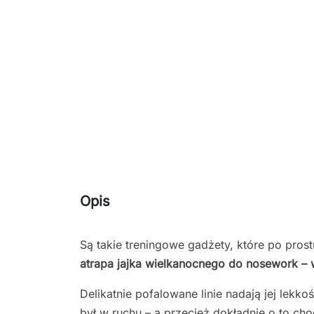
Opis
Są takie treningowe gadżety, które po prostu
atrapa jajka wielkanocnego do nosework – 
Delikatnie pofalowane linie nadają jej lekko
był w ruchu – a przecież dokładnie o to c