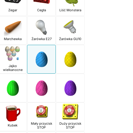
Zegar
Cegła
Liść Monstera
Marchewka
Żarówka E27
Żarówka GU10
Jajko
wielkanocne
Mały przycisk
Duży przycisk
Kubek
STOP
STOP