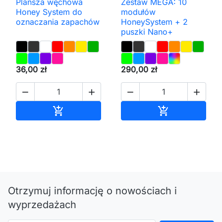
Plansza węchowa
Zestaw MEGA: 10
Honey System do
modułów
oznaczania zapachów
HoneySystem + 2
puszki Nano+
36,00 zł
290,00 zł




Dodaj do koszyka
Dodaj do kos


Otrzymuj informację o nowościach i
wyprzedażach