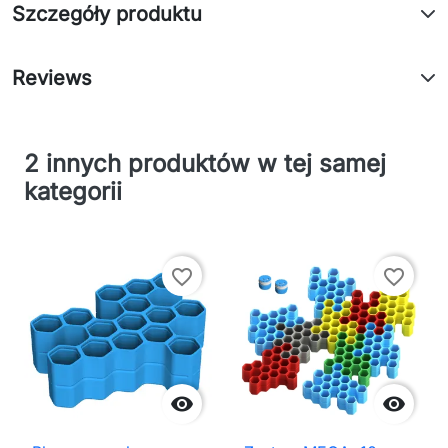
Szczegóły produktu
Reviews
2 innych produktów w tej samej
kategorii
favorite_border
favorite_border

