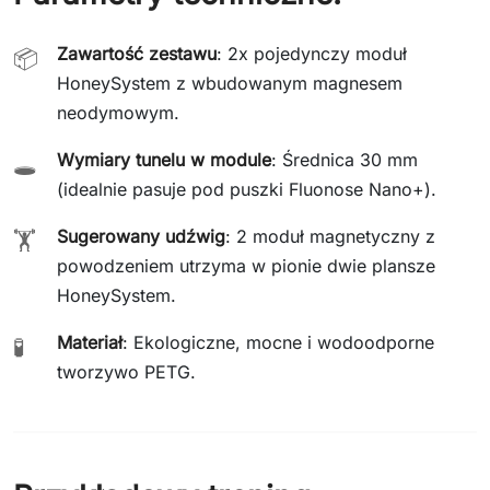
Zawartość zestawu
: 2x pojedynczy moduł
📦
HoneySystem z wbudowanym magnesem
neodymowym.
Wymiary tunelu w module
: Średnica 30 mm
🕳️
(idealnie pasuje pod puszki Fluonose Nano+).
Sugerowany udźwig
: 2 moduł magnetyczny z
🏋️
powodzeniem utrzyma w pionie dwie plansze
HoneySystem.
Materiał
: Ekologiczne, mocne i wodoodporne
🧪
tworzywo PETG.