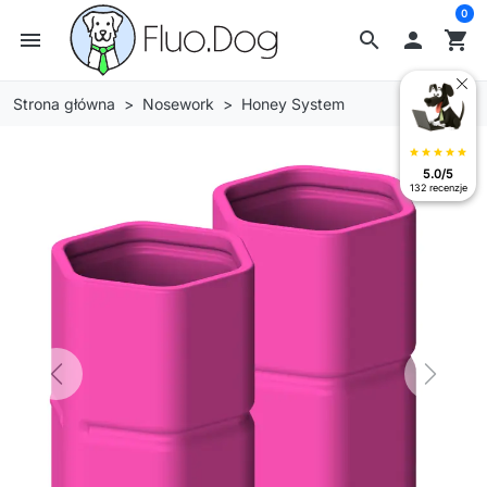
0
menu
search

shopping_cart
Strona główna
Nosework
Honey System
star
star
star
star
star
5.0/5
132 recenzje
Previous
Next