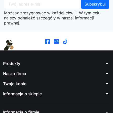
Możesz zrezygnować w każdej chwili. W tym celu
należy odnaleźć szczegóły w naszej informacji
prawnej.
arrow_drop_down
Produkty
arrow_drop_down
Nasza firma
arrow_drop_down
Twoje konto
arrow_drop_down
Informacja o sklepie
arrow_drop_down
Informacja o firmie