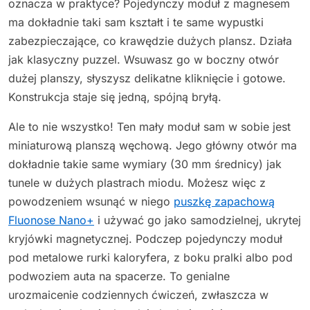
oznacza w praktyce? Pojedynczy moduł z magnesem
ma dokładnie taki sam kształt i te same wypustki
zabezpieczające, co krawędzie dużych plansz. Działa
jak klasyczny puzzel. Wsuwasz go w boczny otwór
dużej planszy, słyszysz delikatne kliknięcie i gotowe.
Konstrukcja staje się jedną, spójną bryłą.
Ale to nie wszystko! Ten mały moduł sam w sobie jest
miniaturową planszą węchową. Jego główny otwór ma
dokładnie takie same wymiary (30 mm średnicy) jak
tunele w dużych plastrach miodu. Możesz więc z
powodzeniem wsunąć w niego
puszkę zapachową
Fluonose Nano+
i używać go jako samodzielnej, ukrytej
kryjówki magnetycznej. Podczep pojedynczy moduł
pod metalowe rurki kaloryfera, z boku pralki albo pod
podwoziem auta na spacerze. To genialne
urozmaicenie codziennych ćwiczeń, zwłaszcza w