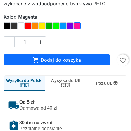
wykonane z wodoodpornego tworzywa PETG.
Kolor: Magenta
Black
Graphite
White
Red
Orange
Yellow
Dark_Green
Light_Green
Blue
Purple
Magenta



Dodaj do koszyka
favorite_border
Wysyłka do Polski
Wysyłka do UE
Poza UE 🌍
🇵🇱
🇪🇺
local_shipping
Od 5 zł
Darmowa od 40 zł
assignment_return
30 dni na zwrot
Bezpłatne odesłanie