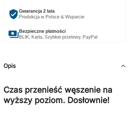
verified_user
Gwarancja 2 lata
Produkcja w Polsce & Wsparcie
payments
Bezpieczne płatności
BLIK, Karta, Szybkie przelewy, PayPal
Opis
Czas przenieść węszenie na
wyższy poziom. Dosłownie!