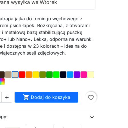
wana wysyłka we Wtorek
atrapa jajka do treningu węchowego z
em psich łapek. Rozkręcana, z otworami
i metalową bazą stabilizującą puszkę
ro+ lub Nano+. Lekka, odporna na warunki
e i dostępna w 23 kolorach – idealna do
wiątecznych sesji zdjęciowych.
te
Brown
Oak
Red
Orange
Yellow
Olive
Dark_Green
Light_Green
Night_Sky
Blue
Purple
Magenta
Pastel_Yellow
Bone
e
Pink
d
Rainbow

Dodaj do koszyka
favorite_border

apy:
expand_more