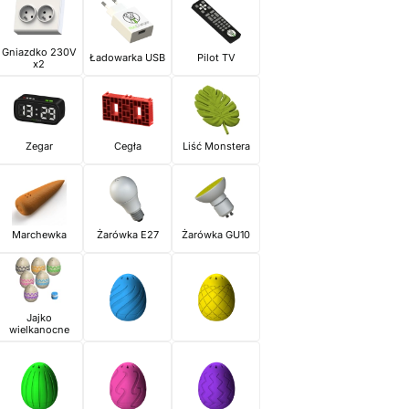
Gniazdko 230V
Ładowarka USB
Pilot TV
x2
Zegar
Cegła
Liść Monstera
Marchewka
Żarówka E27
Żarówka GU10
Jajko
wielkanocne