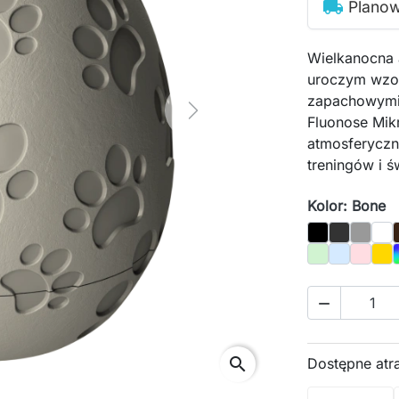
local_shipping
Plano
Wielkanocna 
uroczym wzor
zapachowymi 
Next
Fluonose Mik
atmosferyczn
treningów i ś
Kolor: Bone
Black
Graphite
Gray
Whi
Pastel_Green
Pastel_Blu
Pastel_
Gol

search
Dostępne atr