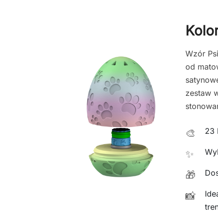
Kolo
Wzór Psi
od matow
satynowe
zestaw w
stonowan
23 
🎨
Wyk
✨
Dos
🎁
Ide
📸
tre