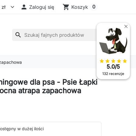

shopping_cart
0
Zaloguj się
Koszyk
search
star
star
star
star
star
a zapachowa
5.0/5
132 recenzje
eningowe dla psa - Psie Łapki
nocna atrapa zapachowa
ostępny w dużej ilości