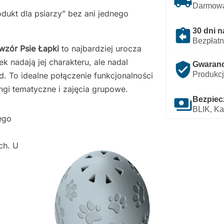
local_shipping
Darmowa
rodukt dla psiarzy” bez ani jednego
assignment_return
30 dni n
Bezpłatn
wzór Psie Łapki
to najbardziej urocza
ek nadają jej charakteru, ale nadal
verified_user
Gwarancj
Produkcj
. To idealne połączenie funkcjonalności
ingi tematyczne i zajęcia grupowe.
payments
Bezpiec
BLIK, Ka
ego
ch. U