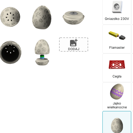
Gniazdko 230V
add_photo_alternate
Flamaster
DODAJ
Cegła
Jajko
wielkanocne