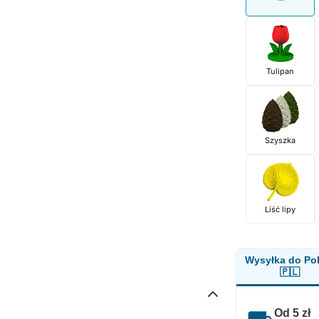
Tulipan
Szyszka
Liść lipy
Wysyłka do Pol
🇵🇱
Od 5 zł