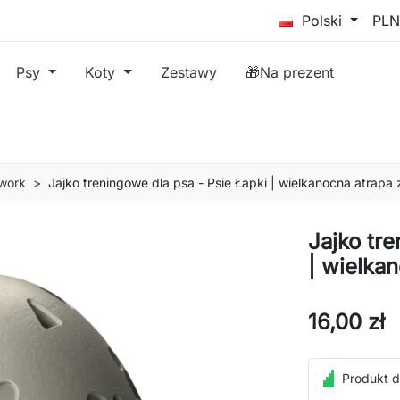
Polski
Psy
Koty
Zestawy
🎁Na prezent
work
Jajko treningowe dla psa - Psie Łapki | wielkanocna atrap
Jajko tr
| wielka
16,00 zł
Produkt d