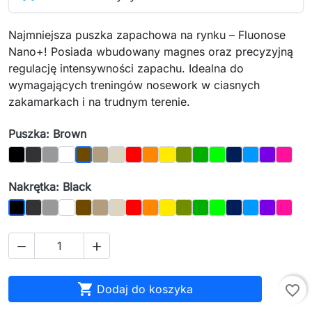
Najmniejsza puszka zapachowa na rynku – Fluonose
Nano+! Posiada wbudowany magnes oraz precyzyjną
regulację intensywności zapachu. Idealna do
wymagających treningów nosework w ciasnych
zakamarkach i na trudnym terenie.
Puszka: Brown
Black
Graphite
Gray
White
Oak
Bone
Red
Orange
Yellow
Olive
Dark_Green
Light_Green
Night_Sky
Blue
Purple
Magen
Brown
Nakrętka: Black
Graphite
Gray
White
Brown
Oak
Bone
Red
Orange
Yellow
Olive
Dark_Green
Light_Green
Night_Sky
Blue
Purple
Magen
Black



Dodaj do koszyka
favorite_border