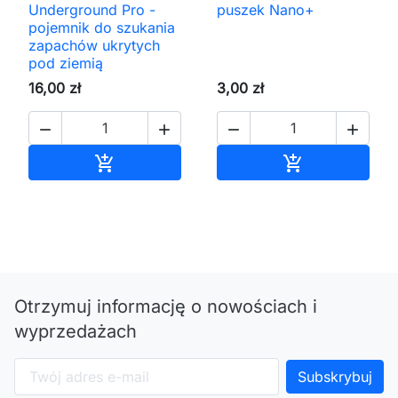
Underground Pro -
puszek Nano+
pojemnik do szukania
zapachów ukrytych
pod ziemią
16,00 zł
3,00 zł




Dodaj do koszyka
Dodaj do kos


Otrzymuj informację o nowościach i
wyprzedażach