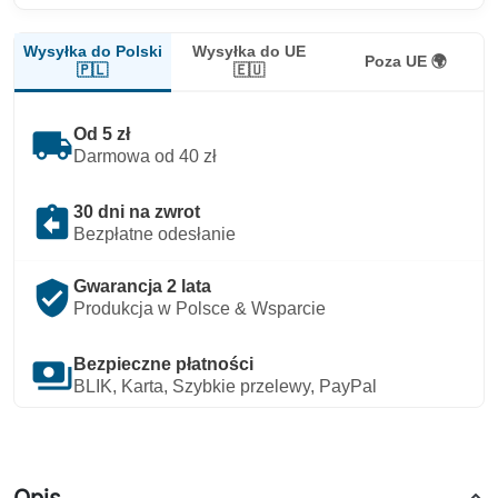
Wysyłka do Polski
Wysyłka do UE
Poza UE 🌍
🇵🇱
🇪🇺
local_shipping
Od 5 zł
Darmowa od 40 zł
assignment_return
30 dni na zwrot
Bezpłatne odesłanie
verified_user
Gwarancja 2 lata
Produkcja w Polsce & Wsparcie
payments
Bezpieczne płatności
BLIK, Karta, Szybkie przelewy, PayPal
Opis