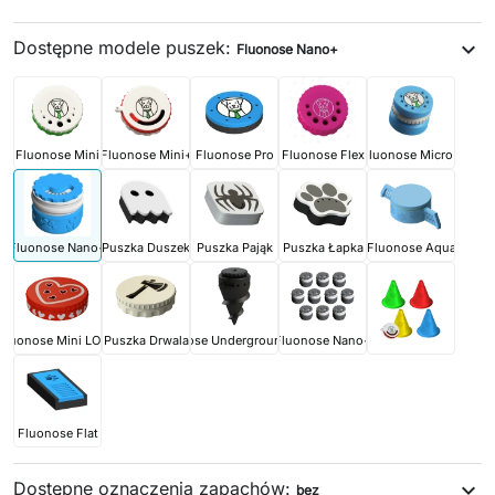
Dostępne modele puszek:
expand_more
Fluonose Nano+
Fluonose Mini
Fluonose Mini+
Fluonose Pro
Fluonose Flex
Fluonose Micro+
Fluonose Nano+
Puszka Duszek
Puszka Pająk
Puszka Łapka
Fluonose Aqua
Fluonose Mini LOVE
Puszka Drwala
Fluonose Underground PRO
Fluonose Nano+
Fluonose Flat
Dostępne oznaczenia zapachów:
expand_more
bez