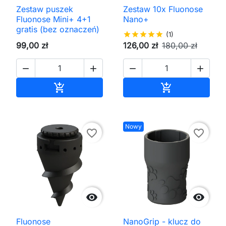
Zestaw puszek
Zestaw 10x Fluonose
Fluonose Mini+ 4+1
Nano+
gratis (bez oznaczeń)
star
star
star
star
star
(1)
99,00 zł
126,00 zł
180,00 zł




Dodaj do koszyka
Dodaj do kos


Nowy
favorite_border
favorite_border


Fluonose
NanoGrip - klucz do