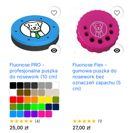
favorite_border
favorite_border


Fluonose PRO -
Fluonose Flex -
profesjonalna puszka
gumowa puszka do
do nosework (10 cm)
nosework bez
oznaczeń zapachu (5
cm)
star
star
star
star
star
(4)
star
star
star
star
star
(1)
25,00 zł
27,00 zł