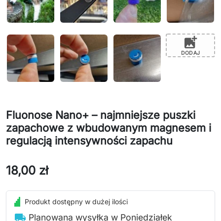
add_photo_alternate
DODAJ
Fluonose Nano+ – najmniejsze puszki
zapachowe z wbudowanym magnesem i
regulacją intensywności zapachu
18,00 zł
Produkt dostępny w dużej ilości
local_shipping
Planowana wysyłka w Poniedziałek