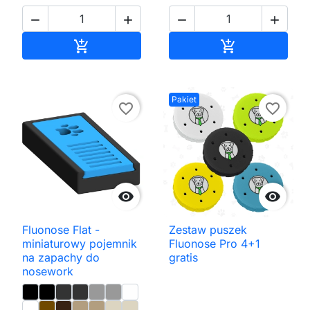




Dodaj do koszyka
Dodaj do kos


Pakiet
favorite_border
favorite_border


Fluonose Flat -
Zestaw puszek
miniaturowy pojemnik
Fluonose Pro 4+1
na zapachy do
gratis
nosework