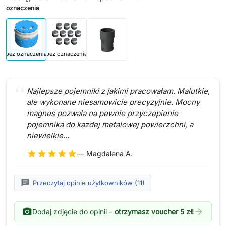
oznaczenia
bez oznaczenia
bez oznaczenia
Najlepsze pojemniki z jakimi pracowałam. Malutkie,
ale wykonane niesamowicie precyzyjnie. Mocny
magnes pozwala na pewnie przyczepienie
pojemnika do każdej metalowej powierzchni, a
niewielkie...
star
star
star
star
star
— Magdalena A.
chat
Przeczytaj opinie użytkowników (11)
photo_camera
arrow_forward
Dodaj zdjęcie do opinii –
otrzymasz voucher 5 zł!