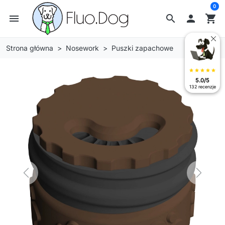
0
menu
search

shopping_cart
Strona główna
Nosework
Puszki zapachowe
star
star
star
star
star
5.0/5
132 recenzje
Previous
Next