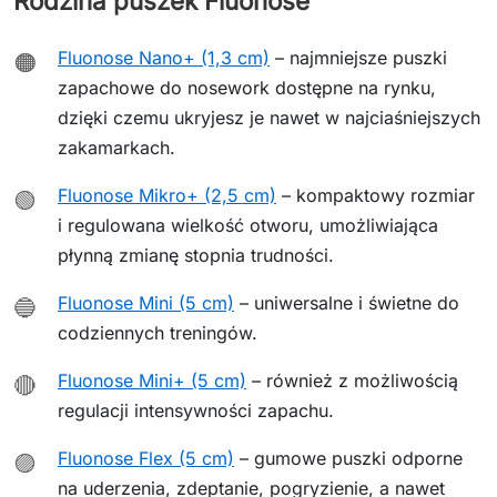
Rodzina puszek Fluonose
Fluonose Nano+ (1,3 cm)
– najmniejsze puszki
🟠
zapachowe do nosework dostępne na rynku,
dzięki czemu ukryjesz je nawet w najciaśniejszych
zakamarkach.
Fluonose Mikro+ (2,5 cm)
– kompaktowy rozmiar
🟢
i regulowana wielkość otworu, umożliwiająca
płynną zmianę stopnia trudności.
Fluonose Mini (5 cm)
– uniwersalne i świetne do
🔵
codziennych treningów.
Fluonose Mini+ (5 cm)
– również z możliwością
🔴
regulacji intensywności zapachu.
Fluonose Flex (5 cm)
– gumowe puszki odporne
🟣
na uderzenia, zdeptanie, pogryzienie, a nawet