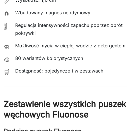
Wysokość: 1,0 cm
📏
Wbudowany magnes neodymowy
🧲
Regulacja intensywności zapachu poprzez obrót
🎚️
pokrywki
Możliwość mycia w ciepłej wodzie z detergentem
🧼
80 wariantów kolorystycznych
🎨
Dostępność: pojedynczo i w zestawach
🛒
Zestawienie wszystkich puszek
węchowych Fluonose