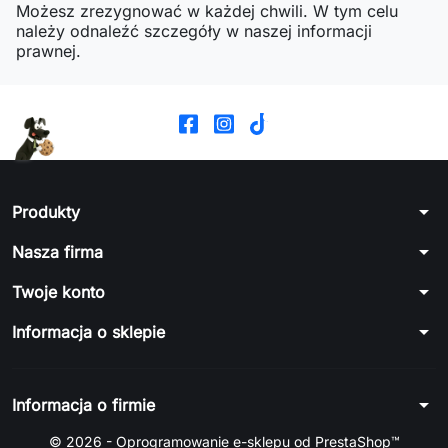
Możesz zrezygnować w każdej chwili. W tym celu
należy odnaleźć szczegóły w naszej informacji
prawnej.
arrow_drop_down
Produkty
arrow_drop_down
Nasza firma
arrow_drop_down
Twoje konto
arrow_drop_down
Informacja o sklepie
arrow_drop_down
Informacja o firmie
© 2026 - Oprogramowanie e-sklepu od PrestaShop™