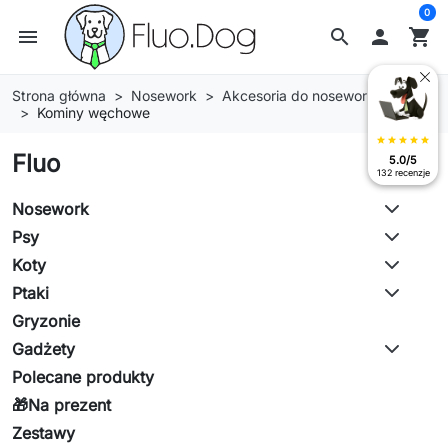
0
menu
search

shopping_cart
Strona główna
Nosework
Akcesoria do nosework
Kominy węchowe
star
star
star
star
star
Fluo
5.0/5
132 recenzje
Nosework
Psy
Koty
Ptaki
Gryzonie
Gadżety
Polecane produkty
🎁Na prezent
Zestawy