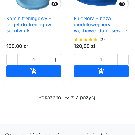


Komin treningowy -
FluoNora - baza
target do treningów
modułowej nory
scentwork
węchowej do nosework
star
star
star
star
star
(2)
130,00 zł
120,00 zł




Dodaj do koszyka
Dodaj do ko


Pokazano 1-2 z 2 pozycji