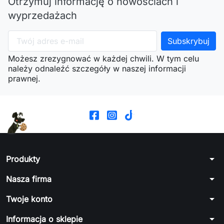
Otrzymuj informację o nowościach i
wyprzedażach
Możesz zrezygnować w każdej chwili. W tym celu
należy odnaleźć szczegóły w naszej informacji
prawnej.
arrow_drop_down
Produkty
arrow_drop_down
Nasza firma
arrow_drop_down
Twoje konto
arrow_drop_down
Informacja o sklepie