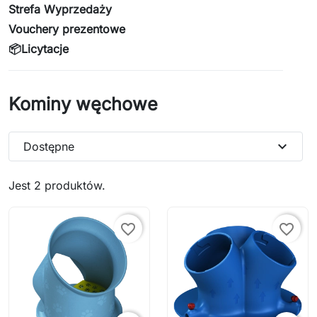
Strefa Wyprzedaży
Vouchery prezentowe
📦Licytacje
Kominy węchowe
expand_more
Dostępne
Jest 2 produktów.
favorite_border
favorite_border