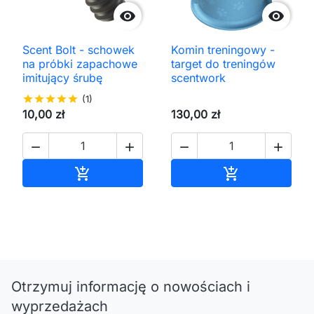


Scent Bolt - schowek
Komin treningowy -
na próbki zapachowe
target do treningów
imitujący śrubę
scentwork
star
star
star
star
star
(1)
10,00 zł
130,00 zł




Dodaj do koszyka
Dodaj do kos


Otrzymuj informację o nowościach i
wyprzedażach