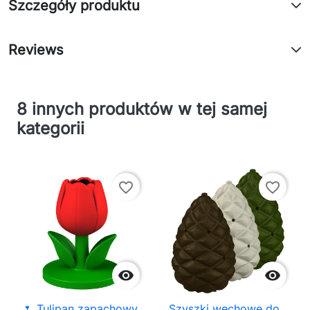
Szczegóły produktu
Reviews
8 innych produktów w tej samej
kategorii
favorite_border
favorite_border


🌷 Tulipan zapachowy
Szyszki węchowe do