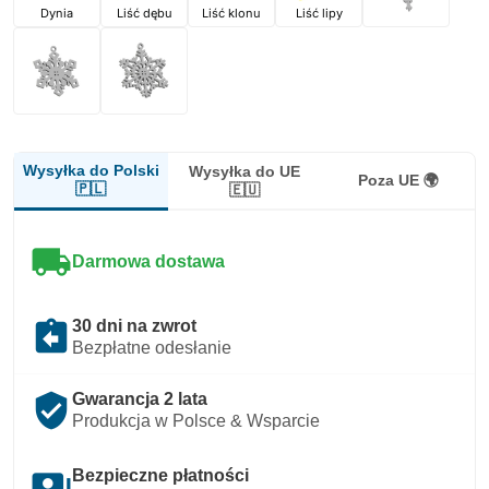
Dynia
Liść dębu
Liść klonu
Liść lipy
Wysyłka do Polski
Wysyłka do UE
Poza UE 🌍
🇵🇱
🇪🇺
local_shipping
Darmowa dostawa
assignment_return
30 dni na zwrot
Bezpłatne odesłanie
verified_user
Gwarancja 2 lata
Produkcja w Polsce & Wsparcie
payments
Bezpieczne płatności