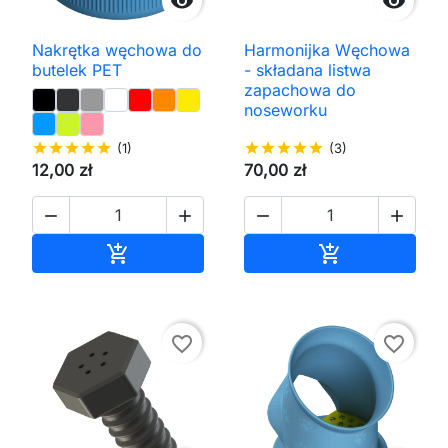


Nakrętka węchowa do
Harmonijka Węchowa
butelek PET
- składana listwa
zapachowa do
noseworku
star
star
star
star
star
(1)
star
star
star
star
star
(3)
12,00 zł
70,00 zł




Dodaj do koszyka
Dodaj do kos


favorite_border
favorite_border