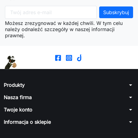
Możesz zrezygnować w każdej chwili. W tym celu
należy odnaleźć szczegóły w naszej informacji
prawnej.
arrow_drop_down
Produkty
arrow_drop_down
Nasza firma
arrow_drop_down
Twoje konto
arrow_drop_down
Informacja o sklepie