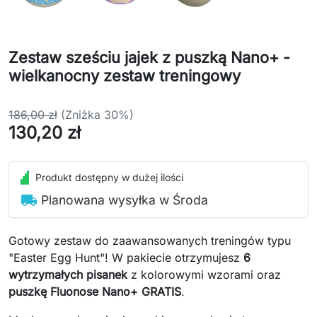
Zestaw sześciu jajek z puszką Nano+ -
wielkanocny zestaw treningowy
186,00 zł
(Zniżka 30%)
130,20 zł
Produkt dostępny w dużej ilości
local_shipping
Planowana wysyłka w Środa
Gotowy zestaw do zaawansowanych treningów typu
"Easter Egg Hunt"! W pakiecie otrzymujesz
6
wytrzymałych pisanek
z kolorowymi wzorami oraz
puszkę Fluonose Nano+ GRATIS
.