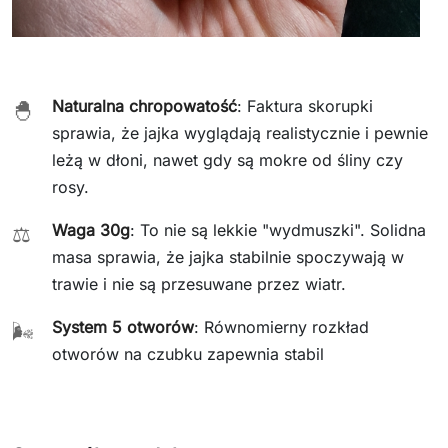
Naturalna chropowatość
: Faktura skorupki
🐣
sprawia, że jajka wyglądają realistycznie i pewnie
leżą w dłoni, nawet gdy są mokre od śliny czy
rosy.
Waga 30g
: To nie są lekkie "wydmuszki". Solidna
⚖️
masa sprawia, że jajka stabilnie spoczywają w
trawie i nie są przesuwane przez wiatr.
System 5 otworów
: Równomierny rozkład
🌬️
otworów na czubku zapewnia stabil