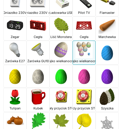
Gniazdko 230V
Gniazdko 230V x2
Ładowarka USB
Pilot TV
Flamaster
Zegar
Cegła
Liść Monstera
Cegła
Marchewka
Żarówka E27
Żarówka GU10
Jajko wielkanocne
Jajko wielkanocne
Tulipan
Kubek
Mały przycisk STOP
Duży przycisk STOP
Szyszka