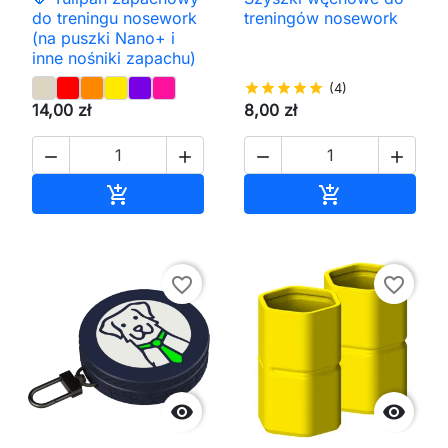
do treningu nosework
treningów nosework
(na puszki Nano+ i
inne nośniki zapachu)
star
star
star
star
star
(4)
14,00 zł
8,00 zł




Dodaj do koszyka
Dodaj do kos


favorite_border
favorite_border

