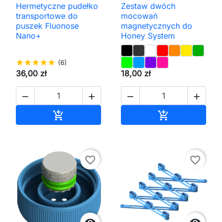
Hermetyczne pudełko
Zestaw dwóch
transportowe do
mocowań
puszek Fluonose
magnetycznych do
Nano+
Honey System
star
star
star
star
star
(6)
36,00 zł
18,00 zł




Dodaj do koszyka
Dodaj do kos


favorite_border
favorite_border