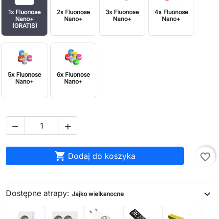
1x Fluonose
2x Fluonose
3x Fluonose
4x Fluonose
Nano+
Nano+
Nano+
Nano+
(GRATIS)
5x Fluonose
6x Fluonose
Nano+
Nano+



Dodaj do koszyka
favorite_border
Dostępne atrapy:
expand_more
Jajko wielkanocne