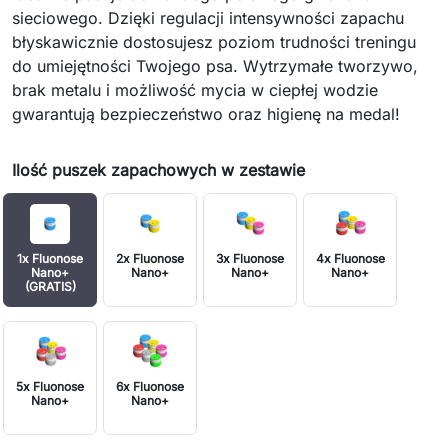
sieciowego. Dzięki regulacji intensywności zapachu
błyskawicznie dostosujesz poziom trudności treningu
do umiejętności Twojego psa. Wytrzymałe tworzywo,
brak metalu i możliwość mycia w ciepłej wodzie
gwarantują bezpieczeństwo oraz higienę na medal!
Ilość puszek zapachowych w zestawie
1x Fluonose
2x Fluonose
3x Fluonose
4x Fluonose
Nano+
Nano+
Nano+
Nano+
(GRATIS)
5x Fluonose
6x Fluonose
Nano+
Nano+