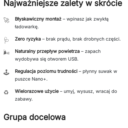
Najważniejsze zalety w skrócie
Błyskawiczny montaż
– wpinasz jak zwykłą
🚀
ładowarkę.
Zero ryzyka
– brak prądu, brak drobnych części.
🩺
Naturalny przepływ powietrza
– zapach
🌬️
wydobywa się otworem USB.
Regulacja poziomu trudności
– płynny suwak w
🕹️
puszce Nano+.
Wielorazowe użycie
– umyj, wysusz, wracaj do
♻️
zabawy.
Grupa docelowa