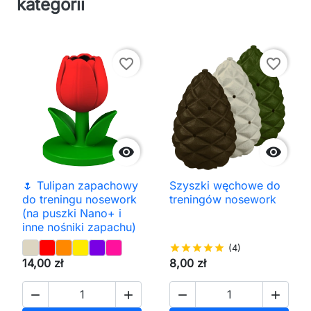
kategorii
favorite_border
favorite_border


🌷 Tulipan zapachowy
Szyszki węchowe do
do treningu nosework
treningów nosework
(na puszki Nano+ i
inne nośniki zapachu)
star
star
star
star
star
(4)
14,00 zł
8,00 zł



