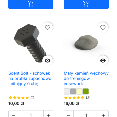
Dodaj do koszyka
Dodaj do kos


favorite_border
favorite_border


Scent Bolt - schowek
Mały kamień węchowy
na próbki zapachowe
do treningów
imitujący śrubę
nosework
star
star
star
star
star
(1)
star
star
star
star
star
(3)
10,00 zł
16,00 zł



