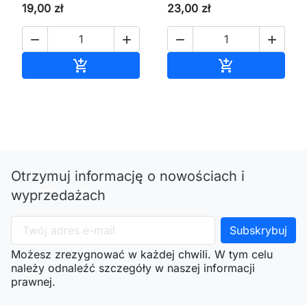
19,00 zł
23,00 zł




Dodaj do koszyka
Dodaj do kos


Otrzymuj informację o nowościach i
wyprzedażach
Możesz zrezygnować w każdej chwili. W tym celu
należy odnaleźć szczegóły w naszej informacji
prawnej.