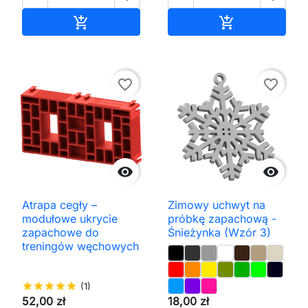
Dodaj do koszyka
Dodaj do kos


favorite_border
favorite_border


Atrapa cegły –
Zimowy uchwyt na
modułowe ukrycie
próbkę zapachową -
zapachowe do
Śnieżynka (Wzór 3)
treningów węchowych
star
star
star
star
star
(1)
52,00 zł
18,00 zł