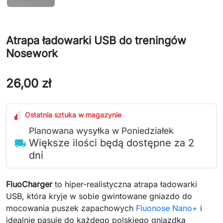
Atrapa ładowarki USB do treningów
Nosework
26,00 zł
Ostatnia sztuka w magazynie
Planowana wysyłka w Poniedziałek
Większe ilości będą dostępne za 2
local_shipping
dni
FluoCharger
to hiper-realistyczna atrapa ładowarki
USB, która kryje w sobie gwintowane gniazdo do
mocowania puszek zapachowych
Fluonose Nano+
i
idealnie pasuje do każdego polskiego gniazdka