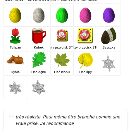
Tulipan
Kubek
Mały przycisk STOP
Duży przycisk STOP
Szyszka
Dynia
Liść dębu
Liść klonu
Liść lipy
très réaliste. Peut même être branché comme une
vraie prise. Je recommande