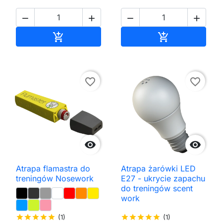




Dodaj do koszyka
Dodaj do kos


favorite_border
favorite_border


Atrapa flamastra do
Atrapa żarówki LED
treningów Nosework
E27 - ukrycie zapachu
do treningów scent
work
star
star
star
star
star
(1)
star
star
star
star
star
(1)