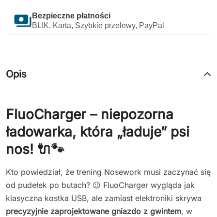
payments
Bezpieczne płatności
BLIK, Karta, Szybkie przelewy, PayPal
Opis
FluoCharger – niepozorna
ładowarka, która „ładuje” psi
nos! 🔌🐾
Kto powiedział, że trening Nosework musi zaczynać się
od pudełek po butach? 😉 FluoCharger wygląda jak
klasyczna kostka USB, ale zamiast elektroniki skrywa
precyzyjnie zaprojektowane gniazdo z gwintem
, w