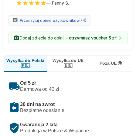
star
star
star
star
star
— Fanny S.
chat
Przeczytaj opinie użytkowników (4)
photo_camera
arrow_forward
Dodaj zdjęcie do opinii –
otrzymasz voucher 5 zł!
Wysyłka do Polski
Wysyłka do UE
Poza UE 🌍
🇵🇱
🇪🇺
local_shipping
Od 5 zł
Darmowa od 40 zł
assignment_return
30 dni na zwrot
Bezpłatne odesłanie
verified_user
Gwarancja 2 lata
Produkcja w Polsce & Wsparcie