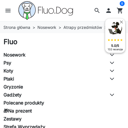
0
menu
search

shopping_cart
Strona główna
Nosework
Atrapy przedmiotów
Ogród
Fluo
star
star
star
star
star
5.0/5
132 recenzje
Nosework
Psy
Koty
Ptaki
Gryzonie
Gadżety
Polecane produkty
🎁Na prezent
Zestawy
Strefa Wyprzedaży