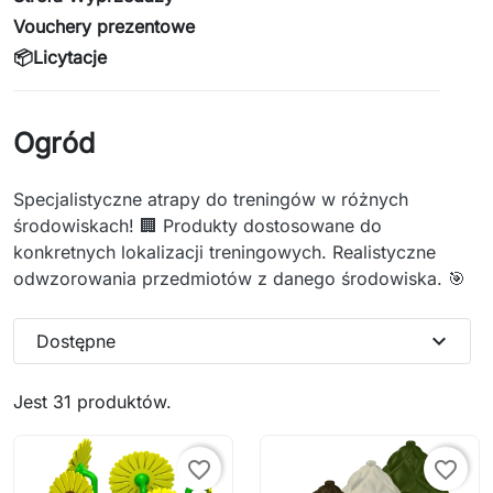
Vouchery prezentowe
📦Licytacje
Ogród
Specjalistyczne atrapy do treningów w różnych
środowiskach! 🏢 Produkty dostosowane do
konkretnych lokalizacji treningowych. Realistyczne
odwzorowania przedmiotów z danego środowiska. 🎯
expand_more
Dostępne
Jest 31 produktów.
favorite_border
favorite_border