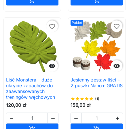
Pakiet
favorite_border
favorite_border


Liść Monstera – duże
Jesienny zestaw liści +
ukrycie zapachów do
2 puszki Nano+ GRATIS
zaawansowanych
treningów węchowych
star
star
star
star
star
(1)
120,00 zł
156,00 zł




Dodaj do koszyka
Dodaj do ko