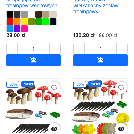
treningów węchowych
wielkanocny zestaw
treningowy
28,00 zł
130,20 zł
186,00 zł




Dodaj do koszyka
Dodaj do ko


Pakiet
Pakiet
-33%
-36%
favorite_border
favorite_border

