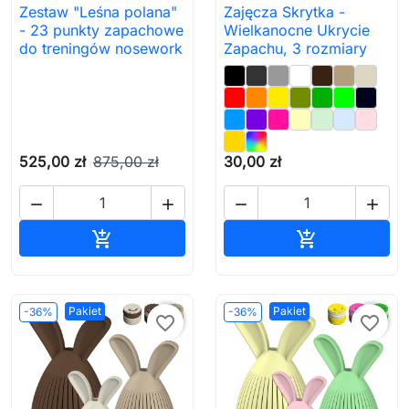
Zestaw "Leśna polana"
Zajęcza Skrytka -
- 23 punkty zapachowe
Wielkanocne Ukrycie
do treningów nosework
Zapachu, 3 rozmiary
525,00 zł
875,00 zł
30,00 zł




Dodaj do koszyka
Dodaj do ko


Pakiet
Pakiet
-36%
-36%
favorite_border
favorite_border