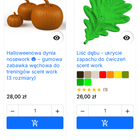


Halloweenowa dynia
Liść dębu - ukrycie
nosework 🎃 – gumowa
zapachu do ćwiczeń
zabawka węchowa do
scent work
treningów scent work
(3 rozmiary)
star
star
star
star
star
(1)
28,00 zł
26,00 zł




Dodaj do koszyka
Dodaj do ko

