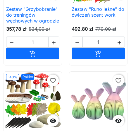
Zestaw "Grzybobranie"
Zestaw "Runo leśne" do
do treningów
ćwiczeń scent work
węchowych w ogrodzie
357,78 zł
534,00 zł
492,80 zł
770,00 zł




Dodaj do koszyka
Dodaj do ko


Pakiet
-40%
favorite_border
favorite_border

