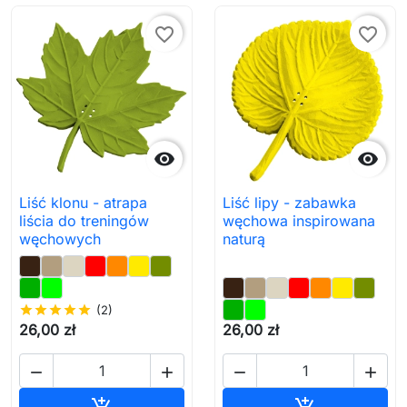
favorite_border
favorite_border


Liść klonu - atrapa
Liść lipy - zabawka
liścia do treningów
węchowa inspirowana
węchowych
naturą
star
star
star
star
star
(2)
26,00 zł
26,00 zł




Dodaj do koszyka
Dodaj do ko

