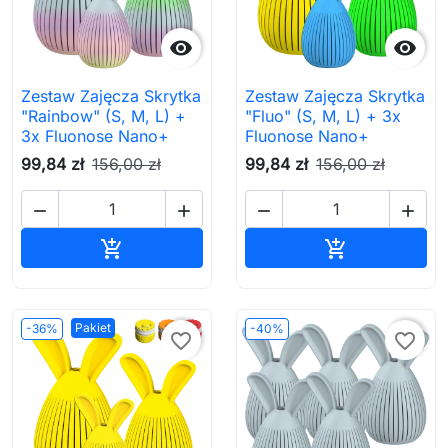


Zestaw Zajęcza Skrytka
Zestaw Zajęcza Skrytka
"Rainbow" (S, M, L) +
"Fluo" (S, M, L) + 3x
3x Fluonose Nano+
Fluonose Nano+
99,84 zł
156,00 zł
99,84 zł
156,00 zł




Dodaj do koszyka
Dodaj do ko


Pakiet
-36%
-40%
favorite_border
favorite_border