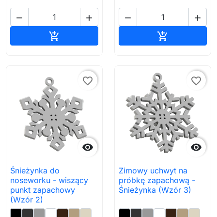




Dodaj do koszyka
Dodaj do ko


favorite_border
favorite_border


Śnieżynka do
Zimowy uchwyt na
noseworku - wiszący
próbkę zapachową -
punkt zapachowy
Śnieżynka (Wzór 3)
(Wzór 2)