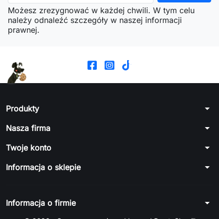
Możesz zrezygnować w każdej chwili. W tym celu
należy odnaleźć szczegóły w naszej informacji
prawnej.
arrow_drop_down
Produkty
arrow_drop_down
Nasza firma
arrow_drop_down
Twoje konto
arrow_drop_down
Informacja o sklepie
arrow_drop_down
Informacja o firmie