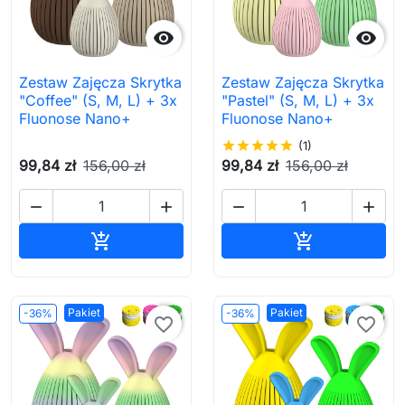


Zestaw Zajęcza Skrytka
Zestaw Zajęcza Skrytka
"Coffee" (S, M, L) + 3x
"Pastel" (S, M, L) + 3x
Fluonose Nano+
Fluonose Nano+
star
star
star
star
star
(1)
99,84 zł
156,00 zł
99,84 zł
156,00 zł




Dodaj do koszyka
Dodaj do ko


Pakiet
Pakiet
-36%
-36%
favorite_border
favorite_border