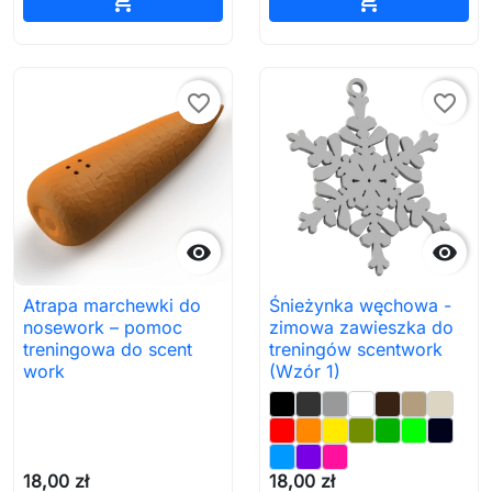


favorite_border
favorite_border


Atrapa marchewki do
Śnieżynka węchowa -
nosework – pomoc
zimowa zawieszka do
treningowa do scent
treningów scentwork
work
(Wzór 1)
18,00 zł
18,00 zł