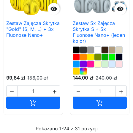


Zestaw Zajęcza Skrytka
Zestaw 5x Zajęcza
"Gold" (S, M, L) + 3x
Skrytka S + 5x
Fluonose Nano+
Fluonose Nano+ (jeden
kolor)
99,84 zł
156,00 zł
144,00 zł
240,00 zł




Dodaj do koszyka
Dodaj do ko


Pokazano 1-24 z 31 pozycji