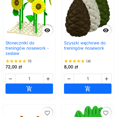


Słoneczniki do
Szyszki węchowe do
treningów nosework -
treningów nosework
zestaw
star
star
star
star
star
(1)
star
star
star
star
star
(4)
72,00 zł
8,00 zł




Dodaj do koszyka
Dodaj do ko


favorite_border
favorite_border