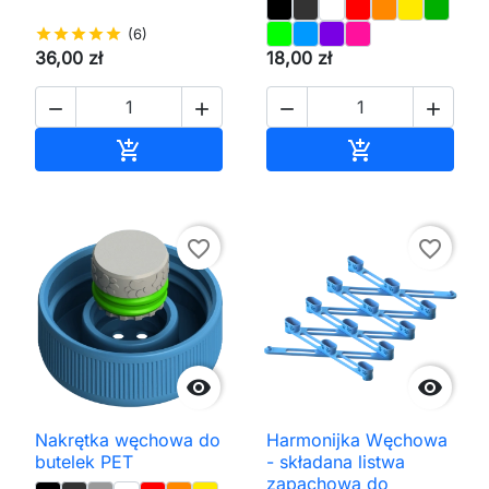
star
star
star
star
star
(6)
36,00 zł
18,00 zł




Dodaj do koszyka
Dodaj do kos


favorite_border
favorite_border


Nakrętka węchowa do
Harmonijka Węchowa
butelek PET
- składana listwa
zapachowa do