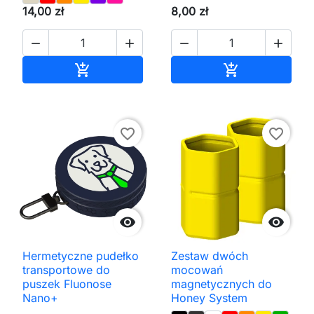
14,00 zł
8,00 zł




Dodaj do koszyka
Dodaj do kos


favorite_border
favorite_border


Hermetyczne pudełko
Zestaw dwóch
transportowe do
mocowań
puszek Fluonose
magnetycznych do
Nano+
Honey System