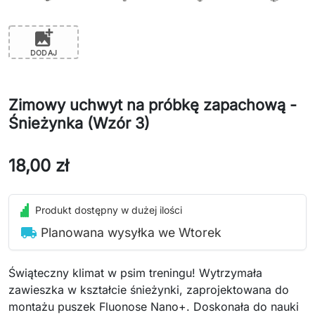
add_photo_alternate
DODAJ
Zimowy uchwyt na próbkę zapachową -
Śnieżynka (Wzór 3)
18,00 zł
Produkt dostępny w dużej ilości
local_shipping
Planowana wysyłka we Wtorek
Świąteczny klimat w psim treningu! Wytrzymała
zawieszka w kształcie śnieżynki, zaprojektowana do
montażu puszek Fluonose Nano+. Doskonała do nauki