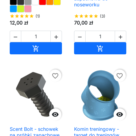
noseworku
star
star
star
star
star
(1)
star
star
star
star
star
(3)
12,00 zł
70,00 zł




Dodaj do koszyka
Dodaj do kos


favorite_border
favorite_border


Scent Bolt - schowek
Komin treningowy -
na próbki zapachowe
target do treningów