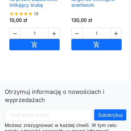
imitujący śrubę
scentwork
star
star
star
star
star
(1)
10,00 zł
130,00 zł




Dodaj do koszyka
Dodaj do kos


Otrzymuj informację o nowościach i
wyprzedażach
Możesz zrezygnować w każdej chwili. W tym celu