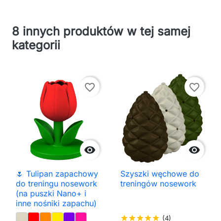
8 innych produktów w tej samej
kategorii
favorite_border
favorite_border


🌷 Tulipan zapachowy
Szyszki węchowe do
do treningu nosework
treningów nosework
(na puszki Nano+ i
inne nośniki zapachu)
star
star
star
star
star
(4)