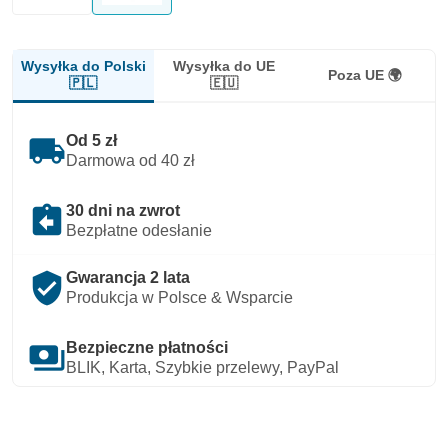
Wysyłka do Polski
Wysyłka do UE
Poza UE 🌍
🇵🇱
🇪🇺
local_shipping
Od 5 zł
Darmowa od 40 zł
assignment_return
30 dni na zwrot
Bezpłatne odesłanie
verified_user
Gwarancja 2 lata
Produkcja w Polsce & Wsparcie
payments
Bezpieczne płatności
BLIK, Karta, Szybkie przelewy, PayPal