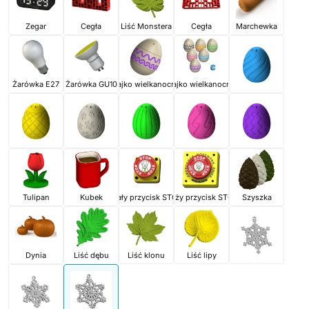
Zegar
Cegła
Liść Monstera
Cegła
Marchewka
Żarówka E27
Żarówka GU10
Jajko wielkanocne
Jajko wielkanocne
Tulipan
Kubek
Mały przycisk STOP
Duży przycisk STOP
Szyszka
Dynia
Liść dębu
Liść klonu
Liść lipy