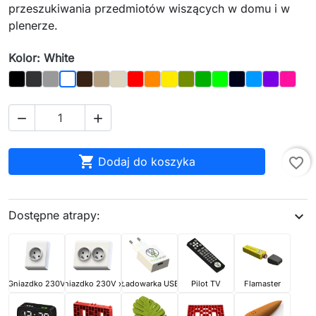
przeszukiwania przedmiotów wiszących w domu i w
plenerze.
Kolor: White
Black
Graphite
Gray
Brown
Oak
Bone
Red
Orange
Yellow
Olive
Dark_Green
Light_Green
Night_Sky
Blue
Purple
Magen
White



Dodaj do koszyka
favorite_border
Dostępne atrapy:
expand_more
Gniazdko 230V
Gniazdko 230V x2
Ładowarka USB
Pilot TV
Flamaster