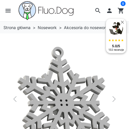
0
menu
search

shopping_cart
Strona główna
Nosework
Akcesoria do nosework
star
star
star
star
star
5.0/5
132 recenzje
Previous
Next