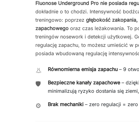
Fluonose Underground Pro nie posiada regu
dokładnie o to chodzi. Intensywność bodź
treningowo: poprzez
głębokość zakopania, 
zapachowego
oraz czas leżakowania. To p
treningów nosework i detekcji użytkowej. 
regulację zapachu, to możesz umieścić w 
posiada wbudowaną regulację intensywnośc
Równomierna emisja zapachu
– 9 otw
👃
Bezpieczne kanały zapachowe
– dzięk
🛡️
minimalizują ryzyko dostania się ziemi
Brak mechaniki
– zero regulacji = zero
⚙️