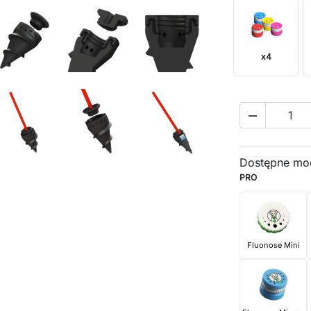
x4

Dostępne mo
PRO
Fluonose Mini