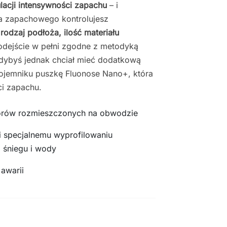
lacji intensywności zapachu
– i
ca zapachowego kontrolujesz
rodzaj podłoża, ilość materiału
odejście w pełni zgodne z metodyką
Gdybyś jednak chciał mieć dodatkową
pojemniku puszkę Fluonose Nano+, która
i zapachu.
orów rozmieszczonych na obwodzie
i specjalnemu wyprofilowaniu
, śniegu i wody
 awarii