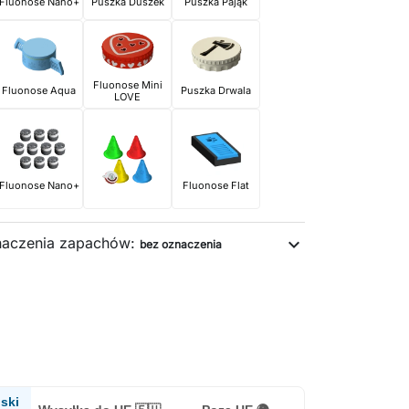
Fluonose Nano+
Puszka Duszek
Puszka Pająk
Fluonose Mini
Fluonose Aqua
Puszka Drwala
LOVE
Fluonose Nano+
Fluonose Flat
naczenia zapachów:
expand_more
bez oznaczenia
ski