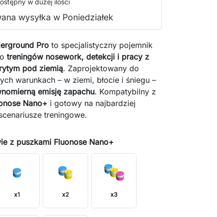
ostępny w dużej ilości
ana wysyłka w Poniedziałek
erground Pro
to specjalistyczny pojemnik
do
treningów nosework, detekcji i pracy z
rytym pod ziemią
. Zaprojektowany do
ch warunkach – w ziemi, błocie i śniegu –
nomierną emisję zapachu
. Kompatybilny z
uonose Nano+
i gotowy na najbardziej
cenariusze treningowe.
ie z puszkami Fluonose Nano+
x1
x2
x3