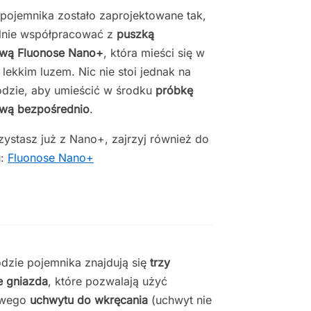
pojemnika zostało zaprojektowane tak,
alnie współpracować z
puszką
wą Fluonose Nano+
, która mieści się w
 lekkim luzem. Nic nie stoi jednak na
dzie, aby umieścić w środku
próbkę
wą bezpośrednio
.
rzystasz już z Nano+, zajrzyj również do
u:
Fluonose Nano+
zie pojemnika znajdują się
trzy
e gniazda
, które pozwalają użyć
owego
uchwytu do wkręcania
(uchwyt nie