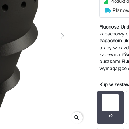
Produkt d
local_shipping
Planow
Fluonose Und
zapachowy 
Next
zapachem uk
pracy w każdy
zapewnia
rów
puszkami
Fl
wymagające s
Kup w zestaw
x0
search