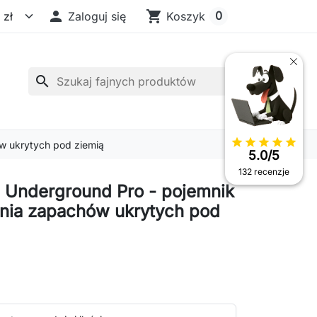

shopping_cart
0
Zaloguj się
Koszyk
search
star
star
star
star
star
w ukrytych pod ziemią
5.0/5
132 recenzje
 Underground Pro - pojemnik
nia zapachów ukrytych pod