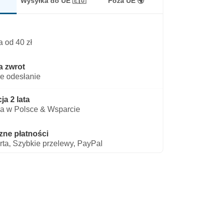
Wysyłka do UE 🇪🇺
Poza UE 🌍
 od 40 zł
a zwrot
e odesłanie
a 2 lata
a w Polsce & Wsparcie
zne płatności
rta, Szybkie przelewy, PayPal