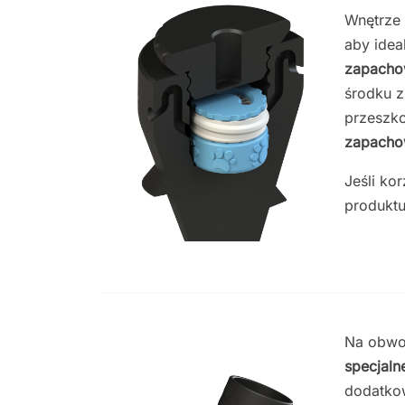
Wnętrze 
aby ide
zapacho
środku z
przeszko
zapacho
Jeśli ko
produkt
Na obwod
specjaln
dodatk