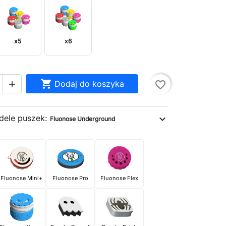
x5
x6

Dodaj do koszyka
favorite_border

dele puszek:
expand_more
Fluonose Underground
Fluonose Mini+
Fluonose Pro
Fluonose Flex