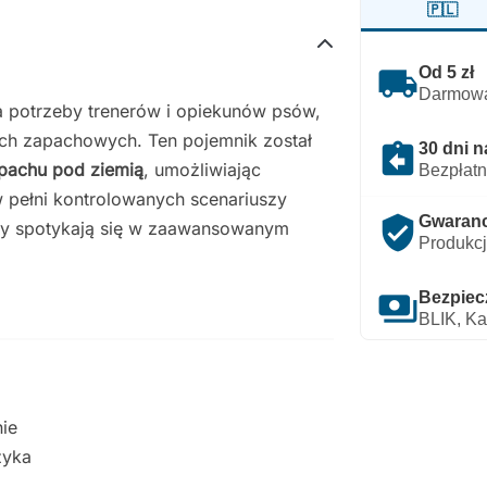
🇵🇱
local_shipping
Od 5 zł
Darmowa
 potrzeby trenerów i opiekunów psów,
ach zapachowych. Ten pojemnik został
assignment_return
30 dni n
pachu pod ziemią
, umożliwiając
Bezpłatn
w pełni kontrolowanych scenariuszy
verified_user
Gwarancj
 psy spotykają się w zaawansowanym
Produkcj
payments
Bezpiec
BLIK, Ka
nie
zyka