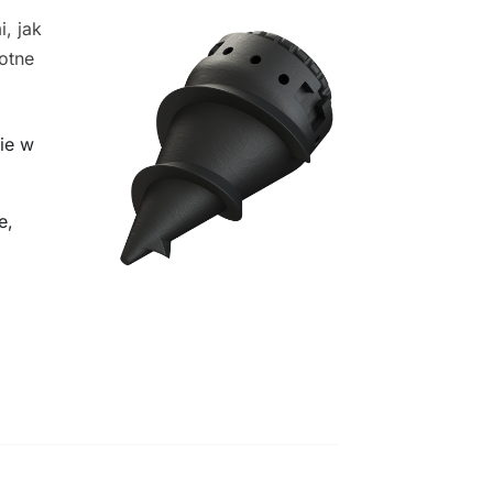
, jak
gotne
ie w
e,