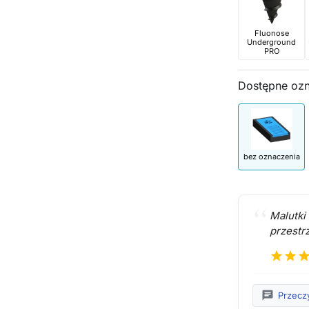
Fluonose
Underground
PRO
Dostępne oz
bez oznaczenia
Malutki
przestr
star
star
sta
chat
Przecz