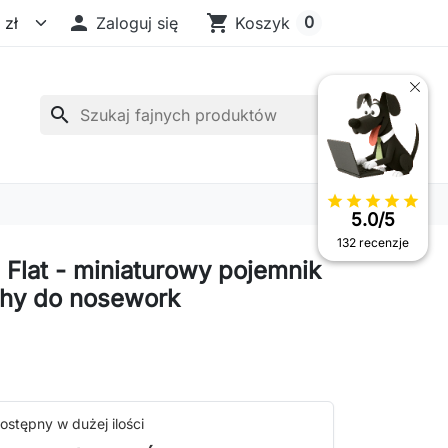

shopping_cart
0
Zaloguj się
Koszyk
search
star
star
star
star
star
5.0/5
132 recenzje
 Flat - miniaturowy pojemnik
hy do nosework
ostępny w dużej ilości