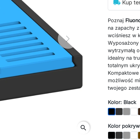
local_shipping
Kup te
Poznaj
Fluono
na zapachy z
wciśniesz w k
Next
Wyposażony
wytrzymałą o
idealny na tr
totalnym ukr
Kompaktowe w
możliwość mi
twojego zest
Kolor: Black
Graphite
Gray
Whi
Black
Kolor pokrywk
search
Black
Graphite
Gray
Whi