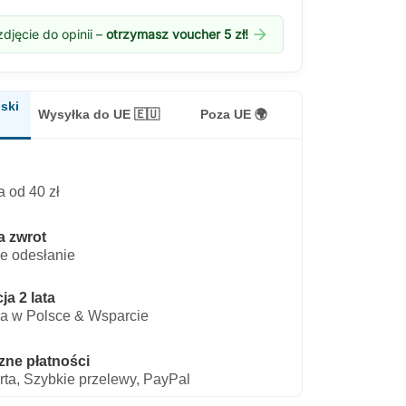
arrow_forward
djęcie do opinii –
otrzymasz voucher 5 zł!
ski
Wysyłka do UE 🇪🇺
Poza UE 🌍
 od 40 zł
a zwrot
e odesłanie
a 2 lata
a w Polsce & Wsparcie
zne płatności
rta, Szybkie przelewy, PayPal