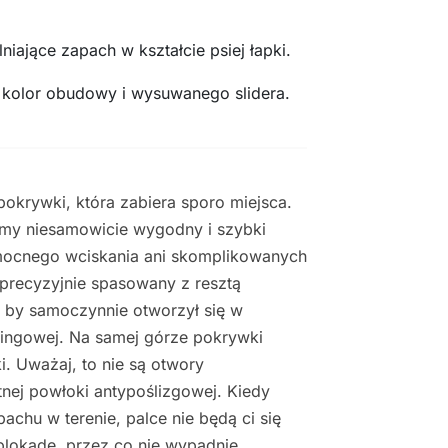
niające zapach w kształcie psiej łapki.
 kolor obudowy i wysuwanego slidera.
okrywki, która zabiera sporo miejsca.
śmy niesamowicie wygodny i szybki
ocnego wciskania ani skomplikowanych
 precyzyjnie spasowany z resztą
 by samoczynnie otworzył się w
eningowej. Na samej górze pokrywki
. Uważaj, to nie są otwory
etnej powłoki antypoślizgowej. Kiedy
achu w terenie, palce nie będą ci się
 blokadę, przez co nie wypadnie