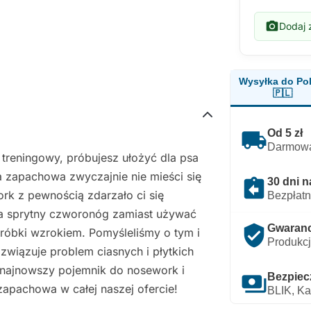
photo_camera
Dodaj z
Wysyłka do Pol
🇵🇱
local_shipping
Od 5 zł
Darmowa
n treningowy, próbujesz ułożyć dla psa
 zapachowa zwyczajnie nie mieści się
assignment_return
30 dni n
rk z pewnością zdarzało ci się
Bezpłatn
, a sprytny czworonóg zamiast używać
verified_user
Gwarancj
róbki wzrokiem. Pomyśleliśmy o tym i
Produkcj
związuje problem ciasnych i płytkich
z najnowszy pojemnik do nosework i
payments
Bezpiec
zapachowa w całej naszej ofercie!
BLIK, Ka