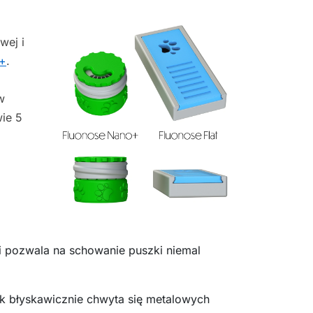
wej i
o+
.
w
wie 5
i pozwala na schowanie puszki niemal
ik błyskawicznie chwyta się metalowych