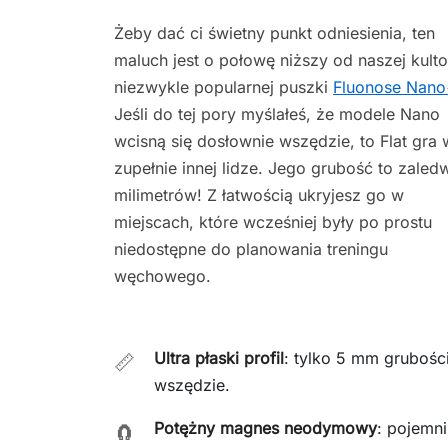
Żeby dać ci świetny punkt odniesienia, ten
maluch jest o połowę niższy od naszej kulto
niezwykle popularnej puszki
Fluonose Nan
Jeśli do tej pory myślałeś, że modele Nano
wcisną się dosłownie wszędzie, to Flat gra 
zupełnie innej lidze. Jego grubość to zaled
milimetrów! Z łatwością ukryjesz go w
miejscach, które wcześniej były po prostu
niedostępne do planowania treningu
węchowego.
Ultra płaski profil
: tylko 5 mm grubośc
📏
wszędzie.
Potężny magnes neodymowy
: pojemn
🧲