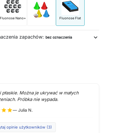
Fluonose Nano+
Fluonose Flat
naczenia zapachów:
expand_more
bez oznaczenia
 i płaskie. Można je ukrywać w małych
zeniach. Próbka nie wypada.
r
star
star
— Julia N.
ytaj opinie użytkowników (3)