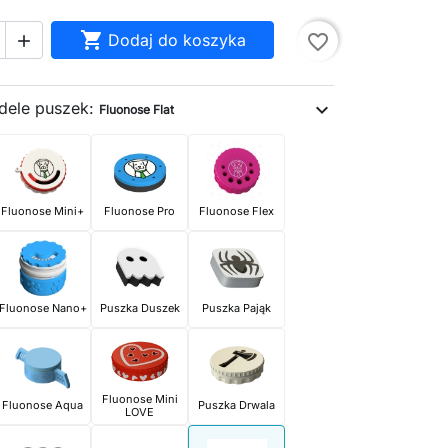

Dodaj do koszyka
favorite_border

dele puszek:
expand_more
Fluonose Flat
Fluonose Mini+
Fluonose Pro
Fluonose Flex
Fluonose Nano+
Puszka Duszek
Puszka Pająk
Fluonose Mini
Fluonose Aqua
Puszka Drwala
LOVE