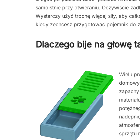
samoistnie przy otwieraniu. Oczywiście zad
Wystarczy użyć trochę więcej siły, aby cał
kiedy zechcesz przygotować pojemnik do 
Dlaczego bije na głowę t
Wielu pr
domowych
zapachy 
materiał
potężne
nadepnię
atmosfer
sprzętu 