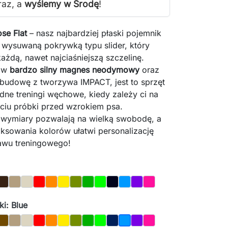
raz, a
wyślemy w Środę
!
se Flat
– nasz najbardziej płaski pojemnik
 wysuwaną pokrywką typu slider, który
ażdą, nawet najciaśniejszą szczelinę.
 w
bardzo silny magnes neodymowy
oraz
budowę z tworzywa IMPACT, jest to sprzęt
udne treningi węchowe, kiedy zależy ci na
yciu próbki przed wzrokiem psa.
ymiary pozwalają na wielką swobodę, a
ksowania kolorów ułatwi personalizację
awu treningowego!
te
Brown
Oak
Bone
Red
Orange
Yellow
Olive
Dark_Green
Light_Green
Night_Sky
Blue
Purple
Magenta
i: Blue
te
Brown
Oak
Bone
Red
Orange
Yellow
Olive
Dark_Green
Light_Green
Night_Sky
Purple
Magenta
Blue