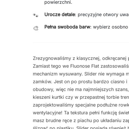
powierzchni.
Urocze detale
: precyzyjne otwory uwal
🐾
Pełna swoboda barw
: wybierz osobno
🎨
Zrezygnowaliśmy z klasycznej, odkręcanej p
Zamiast tego we Fluonose Flat zastosowali
mechanizm wysuwany. Slider nie wymaga m
zamków. Jest on po prostu bardzo ciasno i
obudowy, więc nie ma najmniejszych szans,
kieszeni kurtki czy w przepastnej torbie tr
zaprojektowaliśmy specjalne podłużne rowki
wentylacyjne! Ta tekstura pełni funkcję świ
masz brudne ręce z piachu po układaniu zap
ślizgać po plastiku. Slider posiada również