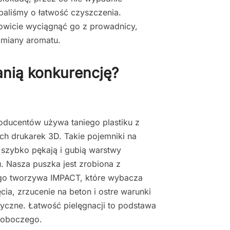
baliśmy o łatwość czyszczenia.
kowicie wyciągnąć go z prowadnicy,
zmiany aromatu.
anią konkurencję?
oducentów używa taniego plastiku z
 drukarek 3D. Takie pojemniki na
szybko pękają i gubią warstwy
u. Nasza puszka jest zrobiona z
go tworzywa IMPACT, które wybacza
cia, zrzucenie na beton i ostre warunki
yczne. Łatwość pielęgnacji to podstawa
roboczego.