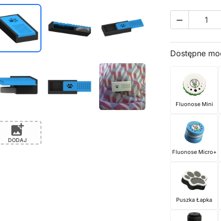

Dostępne mo
Fluonose Mini
add_photo_alternate
DODAJ
Fluonose Micro+
Puszka Łapka