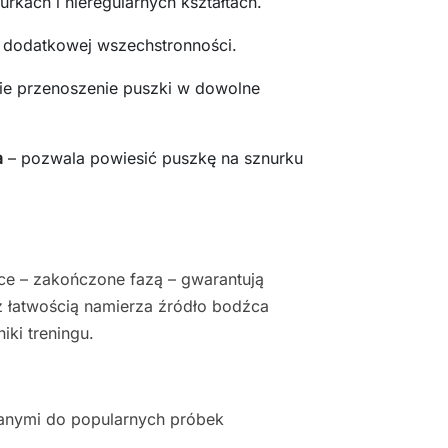
urkach i nieregularnych kształtach.
 dodatkowej wszechstronności.
ie przenoszenie puszki w dowolne
a
– pozwala powiesić puszkę na sznurku
ce – zakończone fazą – gwarantują
z łatwością namierza źródło bodźca
ki treningu.
anymi do popularnych próbek