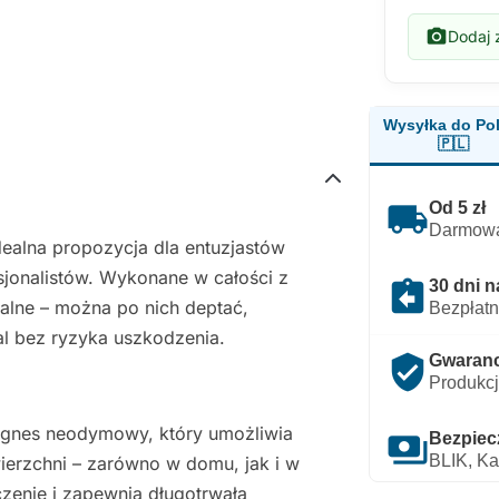
photo_camera
Dodaj z
Wysyłka do Pol
🇵🇱
local_shipping
Od 5 zł
Darmowa
ealna propozycja dla entuzjastów
jonalistów. Wykonane w całości z
assignment_return
30 dni n
zalne – można po nich deptać,
Bezpłatn
l bez ryzyka uszkodzenia.
verified_user
Gwarancj
Produkcj
agnes neodymowy, który umożliwia
payments
Bezpiec
BLIK, Ka
rzchni – zarówno w domu, jak i w
zenie i zapewnia długotrwałą