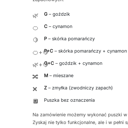
G
– goździk
🌿
C
– cynamon
🍊
P
– skórka pomarańczy
🍋
P+C
– skórka pomarańczy + cynamon
🍊+🍋
G+C
– goździk + cynamon
🌿+🍋
M
– mieszane
🔀
Z
– zmyłka (zwodniczy zapach)
❌
Puszka bez oznaczenia
🔲
Na zamówienie możemy wykonać puszki w d
Zyskaj nie tylko funkcjonalne, ale i w pełn