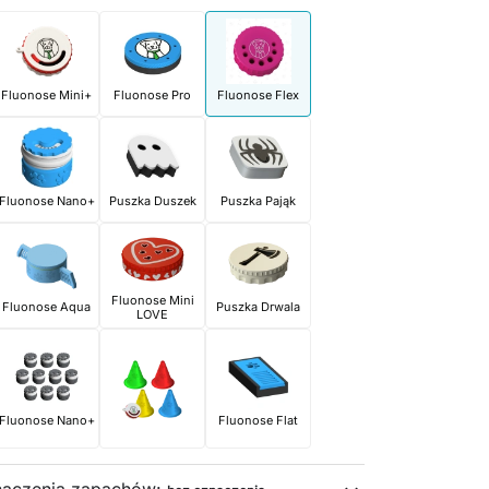
Fluonose Mini+
Fluonose Pro
Fluonose Flex
Fluonose Nano+
Puszka Duszek
Puszka Pająk
Fluonose Mini
Fluonose Aqua
Puszka Drwala
LOVE
Fluonose Nano+
Fluonose Flat
naczenia zapachów: