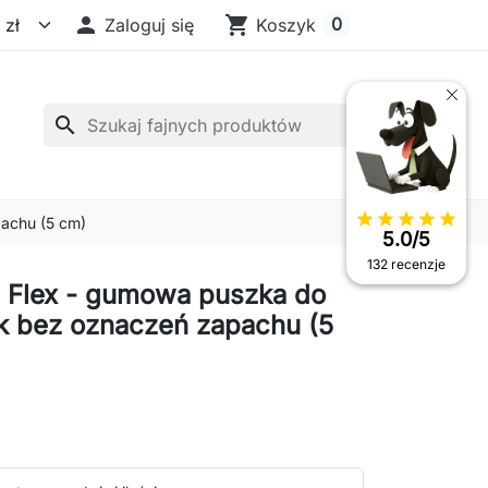

shopping_cart
0
Zaloguj się
Koszyk
search
star
star
star
star
star
achu (5 cm)
5.0/5
132 recenzje
 Flex - gumowa puszka do
 bez oznaczeń zapachu (5