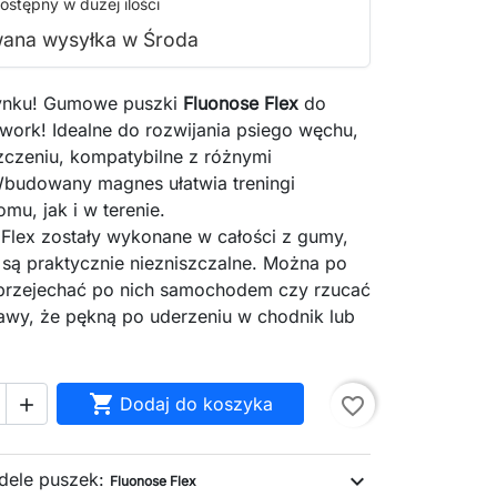
ostępny w dużej ilości
ana wysyłka w Środa
ynku! Gumowe puszki
Fluonose Flex
do
work! Idealne do rozwijania psiego węchu,
zczeniu, kompatybilne z różnymi
budowany magnes ułatwia treningi
u, jak i w terenie.
i Flex zostały wykonane w całości z gumy,
 są praktycznie niezniszczalne. Można po
 przejechać po nich samochodem czy rzucać
awy, że pękną po uderzeniu w chodnik lub

Dodaj do koszyka
favorite_border

dele puszek:
expand_more
Fluonose Flex