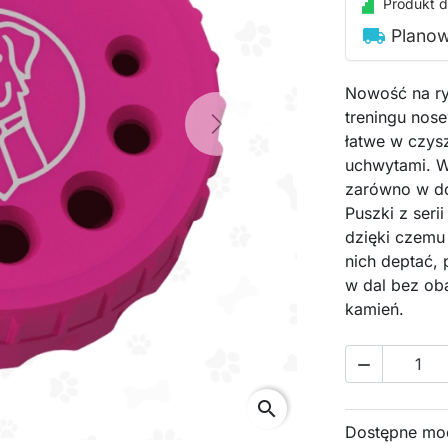
Produkt d
local_shipping
Planow
Nowość na r
treningu nose
Next
łatwe w czys
uchwytami. W
zarówno w dom
Puszki z seri
dzięki czemu
nich deptać,
w dal bez ob
kamień.

search
Dostępne mo