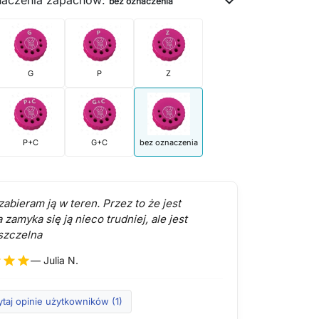
expand_more
bez oznaczenia
G
P
Z
P+C
G+C
bez oznaczenia
abieram ją w teren. Przez to że jest
amyka się ją nieco trudniej, ale jest
szczelna
r
star
star
— Julia N.
taj opinie użytkowników (1)