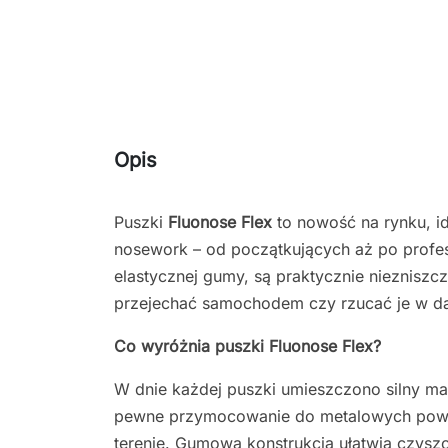
Opis
Puszki
Fluonose Flex
to nowość na rynku, id
nosework – od początkujących aż po profes
elastycznej gumy, są praktycznie niezniszc
przejechać samochodem czy rzucać je w da
Co wyróżnia puszki Fluonose Flex?
W dnie każdej puszki umieszczono silny m
pewne przymocowanie do metalowych powie
terenie. Gumowa konstrukcja ułatwia czyszc