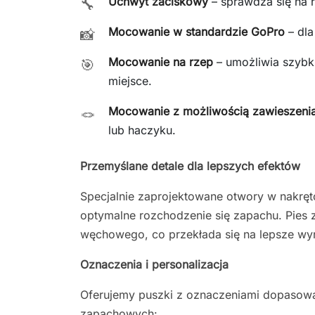
Uchwyt zaciskowy
– sprawdza się na r
🔧
Mocowanie w standardzie GoPro
– dla
📸
Mocowanie na rzep
– umożliwia szybk
🎯
miejsce.
Mocowanie z możliwością zawieszeni
🪢
lub haczyku.
Przemyślane detale dla lepszych efektów
Specjalnie zaprojektowane otwory w nakręt
optymalne rozchodzenie się zapachu. Pies 
węchowego, co przekłada się na lepsze wyni
Oznaczenia i personalizacja
Oferujemy puszki z oznaczeniami dopasow
zapachowych: