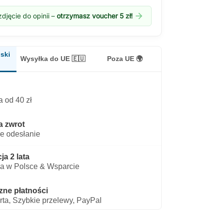
arrow_forward
djęcie do opinii –
otrzymasz voucher 5 zł!
ski
Wysyłka do UE 🇪🇺
Poza UE 🌍
 od 40 zł
a zwrot
e odesłanie
a 2 lata
a w Polsce & Wsparcie
zne płatności
rta, Szybkie przelewy, PayPal