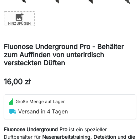
add_photo_alternate
HINZUFÜGEN
Fluonose Underground Pro - Behälter
zum Auffinden von unterirdisch
versteckten Düften
16,00 zł
Große Menge auf Lager
local_shipping
Versand in 4 Tagen
Fluonose Underground Pro
ist ein spezieller
Duftbehälter für
Nasenarbeitstraining, Detektion und die