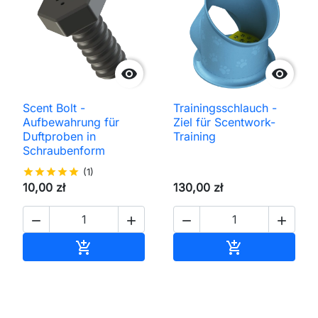


Scent Bolt -
Trainingsschlauch -
Aufbewahrung für
Ziel für Scentwork-
Duftproben in
Training
Schraubenform
star
star
star
star
star
(1)
10,00 zł
130,00 zł




In den Warenkorb
In den Waren

