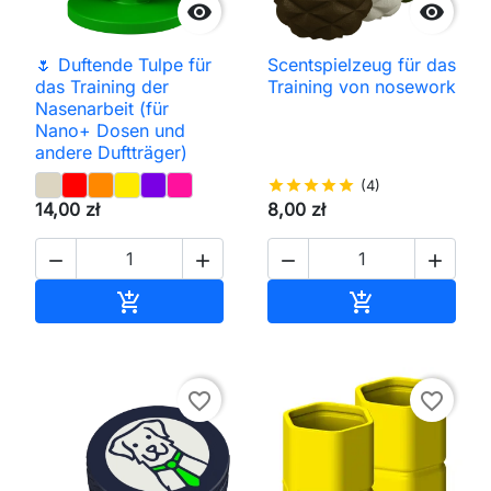


🌷 Duftende Tulpe für
Scentspielzeug für das
das Training der
Training von nosework
Nasenarbeit (für
Nano+ Dosen und
andere Duftträger)
star
star
star
star
star
(4)
14,00 zł
8,00 zł




In den Warenkorb
In den Waren


favorite_border
favorite_border