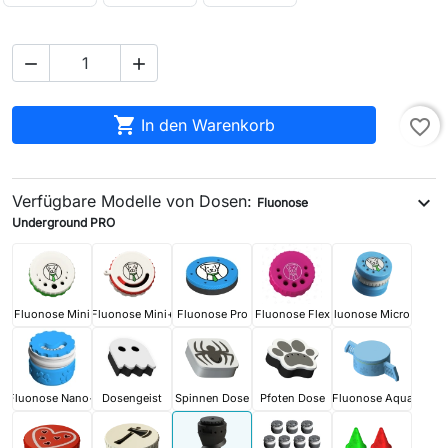



In den Warenkorb
favorite_border
Verfügbare Modelle von Dosen:
expand_more
Fluonose
Underground PRO
Fluonose Mini
Fluonose Mini+
Fluonose Pro
Fluonose Flex
Fluonose Micro+
Fluonose Nano+
Dosengeist
Spinnen Dose
Pfoten Dose
Fluonose Aqua