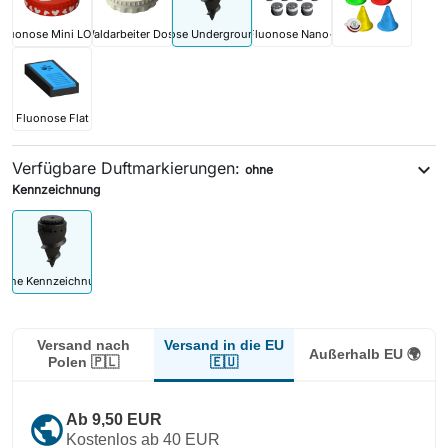
Fluonose Mini LOVE
Waldarbeiter Dose
Fluonose Underground PRO
Fluonose Nano+
Fluonose Flat
Verfügbare Duftmarkierungen:
expand_more
ohne
Kennzeichnung
ohne Kennzeichnung
Versand in die EU
Versand nach
Außerhalb EU 🌍
🇪🇺
Polen 🇵🇱
public
Ab 9,50 EUR
Kostenlos ab 40 EUR