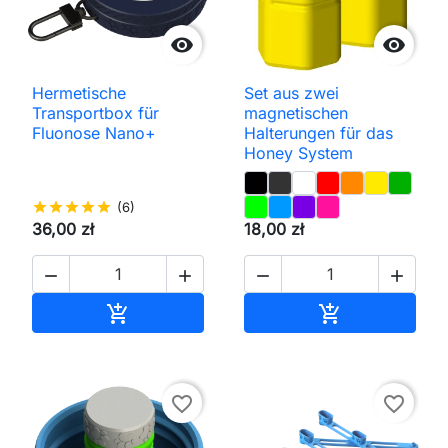


Hermetische
Set aus zwei
Transportbox für
magnetischen
Fluonose Nano+
Halterungen für das
Honey System
star
star
star
star
star
(6)
36,00 zł
18,00 zł




In den Warenkorb
In den Waren


favorite_border
favorite_border