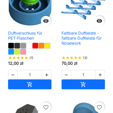


Duftverschluss für
Faltbare Duftleiste -
PET-Flaschen
faltbare Duftleiste für
Nosework
star
star
star
star
star
(1)
star
star
star
star
star
(3)
12,00 zł
70,00 zł




In den Warenkorb
In den Waren


favorite_border
favorite_border