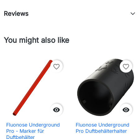
Reviews
You might also like
favorite_border
favorite_border


Fluonose Underground
Fluonose Underground
Pro - Marker für
Pro Duftbehälterhalter
Duftbehälter