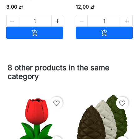
3,00 zł
12,00 zł




In den Warenkorb
In den Waren


8 other products in the same
category
favorite_border
favorite_border