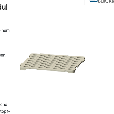
BLIK, Ka
dul
einem
sen,
iche
topf-