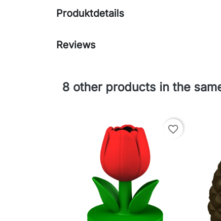
Produktdetails
Reviews
8 other products in the sam
favorite_border