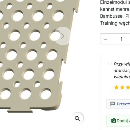
Einzelmodul z
kannst mehre
Bambusse, Pil
Training węch
Next

Przy wi
aranżac
wielokr
star
star
sta
chat
Przeczy
search
photo_camera
Dodaj z