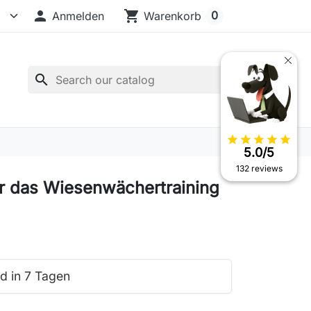

shopping_cart
0
Anmelden
Warenkorb
search
star
star
star
star
star
5.0/5
132 reviews
r das Wiesenwächertraining
d in 7 Tagen