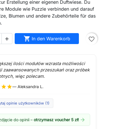
ur Erstellung einer eigenen Duftwiese. Du
re Module wie Puzzle verbinden und darauf
ze, Blumen und andere Zubehörteile für das
.

In den Warenkorb
favorite_border

ększej ilości modułów wzrasta możliwości
ji zaawansowanych przeszukań oraz próbek
otnych, więc polecam.
r
star
star
— Aleksandra L.
taj opinie użytkowników (1)
arrow_forward
djęcie do opinii –
otrzymasz voucher 5 zł!