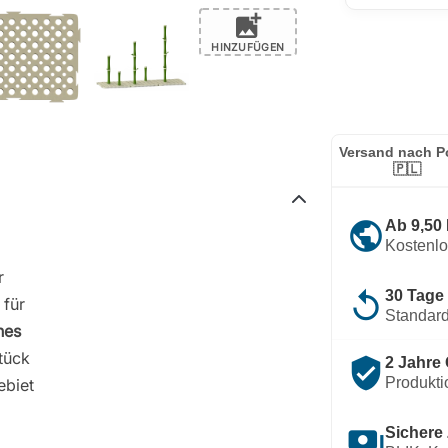
add_photo_alternate
HINZUFÜGEN
Versand nach P
🇵🇱
public
Ab 9,50
Kostenl
r
replay
30 Tage
 für
Standard
nes
tück
verified_user
2 Jahre 
Produkti
ebiet
payments
Sichere