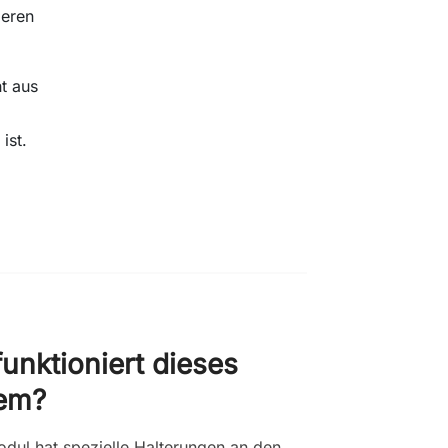
ieren
t aus
ist.
unktioniert dieses
em?
dul hat spezielle Halterungen an den