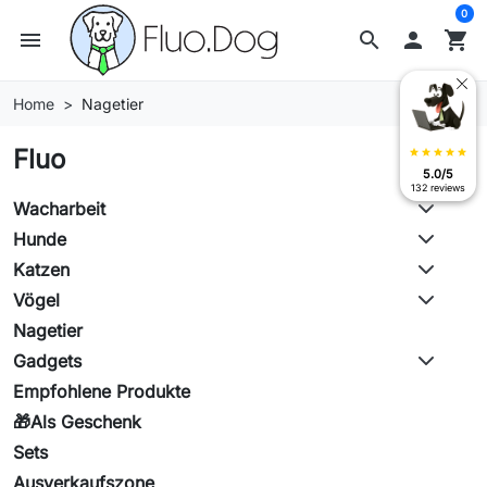
0
menu
search

shopping_cart
Home
Nagetier
Fluo
star
star
star
star
star
5.0/5
132 reviews
Wacharbeit
Hunde
Katzen
Vögel
Nagetier
Gadgets
Empfohlene Produkte
🎁Als Geschenk
Sets
Ausverkaufszone