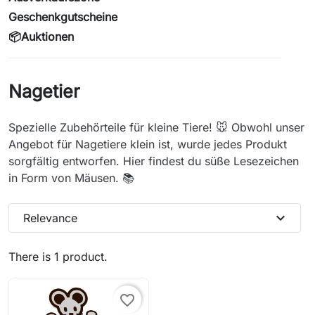
Geschenkgutscheine
📦Auktionen
Nagetier
Spezielle Zubehörteile für kleine Tiere! 🐭 Obwohl unser
Angebot für Nagetiere klein ist, wurde jedes Produkt
sorgfältig entworfen. Hier findest du süße Lesezeichen
in Form von Mäusen. 📚
expand_more
Relevance
There is 1 product.
favorite_border