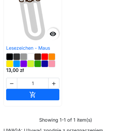

Lesezeichen - Maus
13,00 zł


In den Warenkorb

Showing 1-1 of 1 item(s)
UWAGA: Używać zgodnie z przeznaczeniem.