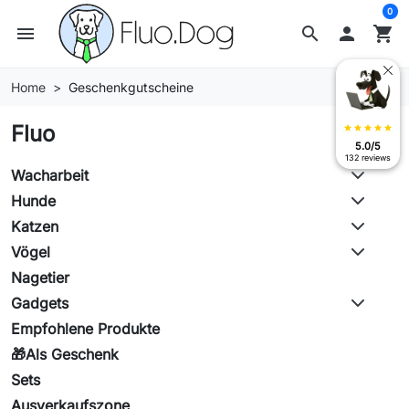
0
menu
search

shopping_cart
Home
Geschenkgutscheine
Fluo
star
star
star
star
star
5.0/5
132 reviews
Wacharbeit
Hunde
Katzen
Vögel
Nagetier
Gadgets
Empfohlene Produkte
🎁Als Geschenk
Sets
Ausverkaufszone