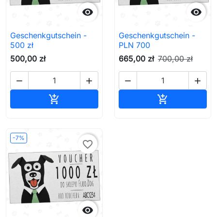


Geschenkgutschein -
Geschenkgutschein -
500 zł
PLN 700
500,00 zł
665,00 zł
700,00 zł




In den Warenkorb
In den Waren


-7%
favorite_border
