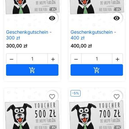


Geschenkgutschein -
Geschenkgutschein -
300 zł
400 zł
300,00 zł
400,00 zł




In den Warenkorb
In den Waren


-5%
favorite_border
favorite_border