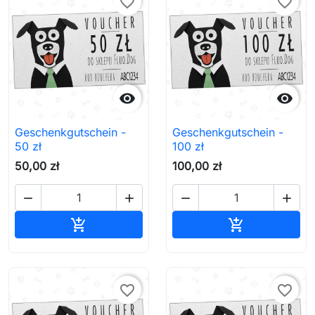
favorite_border
favorite_border


Geschenkgutschein -
Geschenkgutschein -
50 zł
100 zł
50,00 zł
100,00 zł




In den Warenkorb
In den Waren


favorite_border
favorite_border