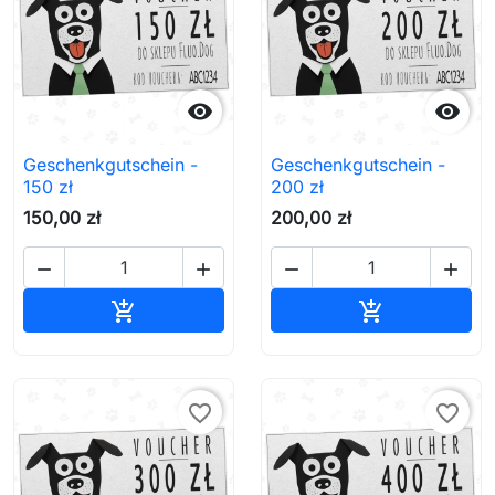


Geschenkgutschein -
Geschenkgutschein -
150 zł
200 zł
150,00 zł
200,00 zł




In den Warenkorb
In den Waren


favorite_border
favorite_border