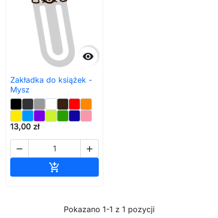

Zakładka do książek -
Mysz
13,00 zł


Dodaj do koszyka

Pokazano 1-1 z 1 pozycji