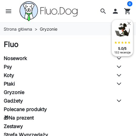
0
menu
search

shopping_cart
Strona główna
Gryzonie
Fluo
star
star
star
star
star
5.0/5
132 recenzje
Nosework
Psy
Koty
Ptaki
Gryzonie
Gadżety
Polecane produkty
🎁Na prezent
Zestawy
Strefa Wyprzedaży