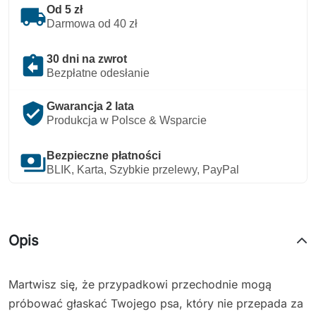
local_shipping
Od 5 zł
Darmowa od 40 zł
assignment_return
30 dni na zwrot
Bezpłatne odesłanie
verified_user
Gwarancja 2 lata
Produkcja w Polsce & Wsparcie
payments
Bezpieczne płatności
BLIK, Karta, Szybkie przelewy, PayPal
Opis
Martwisz się, że przypadkowi przechodnie mogą
próbować głaskać Twojego psa, który nie przepada za