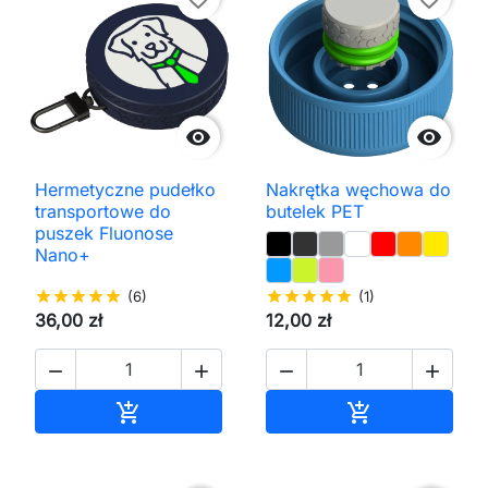


Hermetyczne pudełko
Nakrętka węchowa do
transportowe do
butelek PET
puszek Fluonose
Nano+
star
star
star
star
star
(6)
star
star
star
star
star
(1)
36,00 zł
12,00 zł




Dodaj do koszyka
Dodaj do kos

