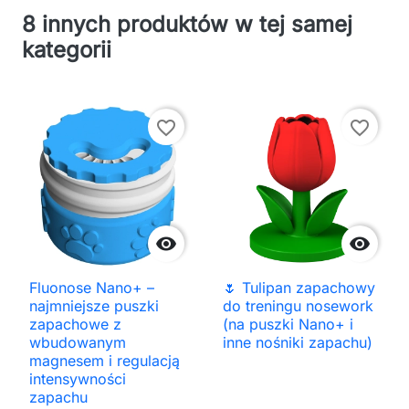
8 innych produktów w tej samej
kategorii
favorite_border
favorite_border


Fluonose Nano+ –
🌷 Tulipan zapachowy
najmniejsze puszki
do treningu nosework
zapachowe z
(na puszki Nano+ i
wbudowanym
inne nośniki zapachu)
magnesem i regulacją
intensywności
zapachu