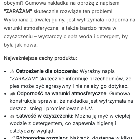
obcymi? Gumowa nakładka na obrożę z napisem
"ZARAŻAM"
skutecznie rozwiąże ten problem!
Wykonana z trwałej gumy, jest wytrzymała i odporna na
warunki atmosferyczne, a także bardzo łatwa w
czyszczeniu – wystarczy ciepła woda i detergent, by
była jak nowa.
Najważniejsze cechy produktu:
⚠️
Ostrzeżenie dla otoczenia
: Wyraźny napis
"ZARAŻAM" skutecznie informuje przechodniów, że
pies może być agresywny i nie należy go dotykać.
🌧️
Odporność na warunki atmosferyczne
: Gumowa
konstrukcja sprawia, że nakładka jest wytrzymała na
deszcz, śnieg i promieniowanie UV.
🧽
Łatwość w czyszczeniu
: Można ją myć w ciepłej
wodzie z detergentem, co zapewnia higienę i
estetyczny wygląd.
📏
Różnorodne rozmiary
: Nakładki dostępne w kilku