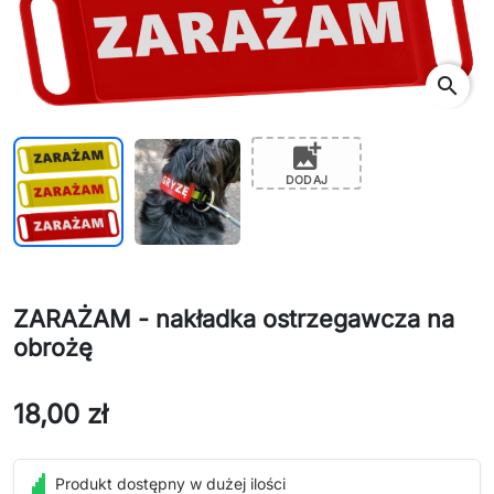
search
add_photo_alternate
DODAJ
ZARAŻAM - nakładka ostrzegawcza na
obrożę
18,00 zł
Produkt dostępny w dużej ilości