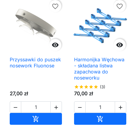
favorite_border
favorite_border


Przyssawki do puszek
Harmonijka Węchowa
nosework Fluonose
- składana listwa
zapachowa do
noseworku
star
star
star
star
star
(3)
27,00 zł
70,00 zł




Dodaj do koszyka
Dodaj do kos

