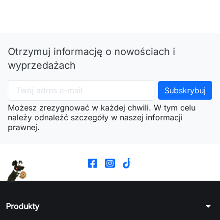
Otrzymuj informację o nowościach i
wyprzedażach
Możesz zrezygnować w każdej chwili. W tym celu
należy odnaleźć szczegóły w naszej informacji
prawnej.
arrow_drop_down
Produkty