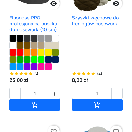


Fluonose PRO -
Szyszki węchowe do
profesjonalna puszka
treningów nosework
do nosework (10 cm)
star
star
star
star
star
(4)
star
star
star
star
star
(4)
25,00 zł
8,00 zł




Dodaj do koszyka
Dodaj do kos


favorite_border
favorite_border