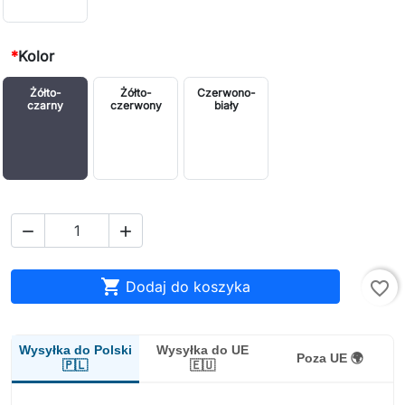
*
Kolor
Żółto-
Żółto-
Czerwono-
czarny
czerwony
biały



Dodaj do koszyka
favorite_border
Wysyłka do Polski
Wysyłka do UE
Poza UE 🌍
🇵🇱
🇪🇺