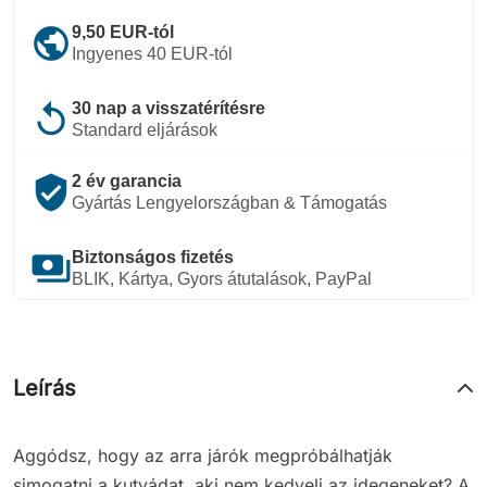
public
9,50 EUR-tól
Ingyenes 40 EUR-tól
replay
30 nap a visszatérítésre
Standard eljárások
verified_user
2 év garancia
Gyártás Lengyelországban & Támogatás
payments
Biztonságos fizetés
BLIK, Kártya, Gyors átutalások, PayPal
Leírás
Aggódsz, hogy az arra járók megpróbálhatják
simogatni a kutyádat, aki nem kedveli az idegeneket? A