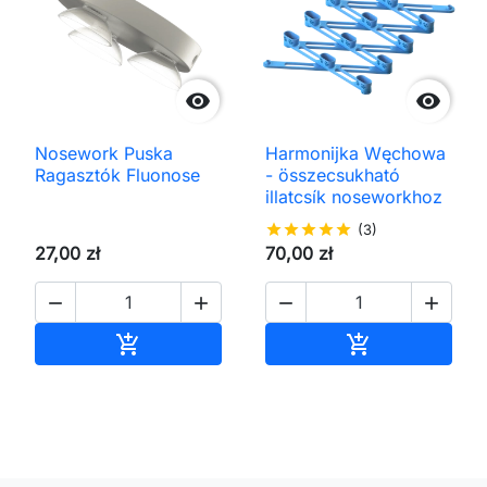


Nosework Puska
Harmonijka Węchowa
Ragasztók Fluonose
- összecsukható
illatcsík noseworkhoz
star
star
star
star
star
(3)
27,00 zł
70,00 zł




Kosárba
Kosárba

