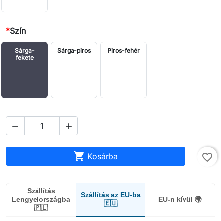
*
Szín
Sárga-
Sárga-piros
Piros-fehér
fekete



Kosárba
favorite_border
Szállítás
Szállítás az EU-ba
Lengyelországba
EU-n kívül 🌍
🇪🇺
🇵🇱