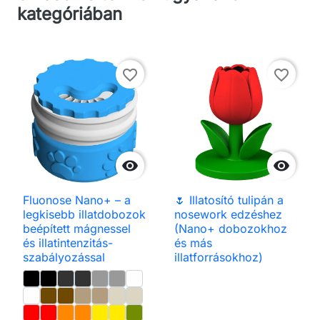
kategóriában
favorite_border
favorite_border


Fluonose Nano+ – a
🌷 Illatosító tulipán a
legkisebb illatdobozok
nosework edzéshez
beépített mágnessel
(Nano+ dobozokhoz
és illatintenzitás-
és más
szabályozással
illatforrásokhoz)