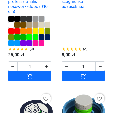
professzionális
szagmunka
nosework-doboz (10
edzésekhez
cm)
star
star
star
star
star
(4)
star
star
star
star
star
(4)
25,00 zł
8,00 zł




Kosárba
Kosárba


favorite_border
favorite_border