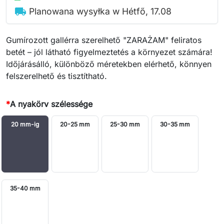
local_shipping
Planowana wysyłka w Hétfő, 17.08
Gumírozott gallérra szerelhető "ZARAŻAM" feliratos
betét – jól látható figyelmeztetés a környezet számára!
Időjárásálló, különböző méretekben elérhető, könnyen
felszerelhető és tisztítható.
*
A nyakörv szélessége
20 mm-ig
20-25 mm
25-30 mm
30-35 mm
35-40 mm