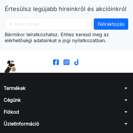
Értesülsz legújabb híreinkről és akcióinkról
Bármikor leiratkozhatsz. Ehhez keresd meg az
elérhetőségi adatainkat a jogi nyilatkozatban.
arrow_drop_down
Termékek
arrow_drop_down
Cégünk
arrow_drop_down
Fiókod
arrow_drop_down
Üzletinformáció