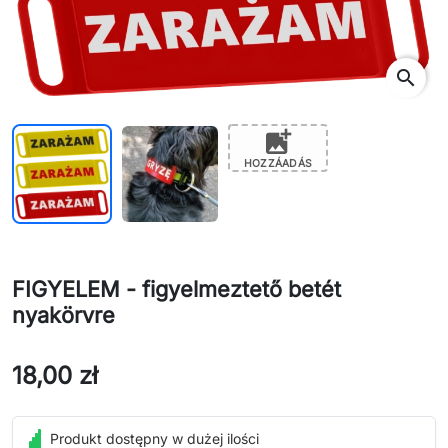
search
add_photo_alternate
HOZZÁADÁS
FIGYELEM - figyelmeztető betét
nyakörvre
18,00 zł
Produkt dostępny w dużej ilości