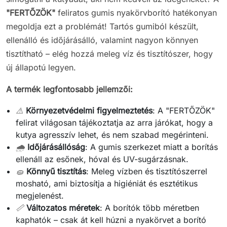
"FERTŐZÖK"
feliratos gumis nyakörvborító hatékonyan
megoldja ezt a problémát! Tartós gumiból készült,
ellenálló és időjárásálló, valamint nagyon könnyen
tisztítható – elég hozzá meleg víz és tisztítószer, hogy
új állapotú legyen.
A termék legfontosabb jellemzői:
⚠️
Környezetvédelmi figyelmeztetés
: A "FERTŐZÖK"
felirat világosan tájékoztatja az arra járókat, hogy a
kutya agresszív lehet, és nem szabad megérinteni.
🌧️
Időjárásállóság
: A gumis szerkezet miatt a borítás
ellenáll az esőnek, hóval és UV-sugárzásnak.
🧽
Könnyű tisztítás
: Meleg vízben és tisztítószerrel
mosható, ami biztosítja a higiéniát és esztétikus
megjelenést.
📏
Változatos méretek
: A borítók több méretben
kaphatók – csak át kell húzni a nyakörvet a borító