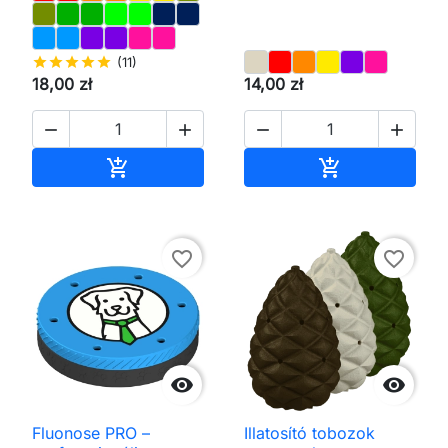
star
star
star
star
star
(11)
18,00 zł
14,00 zł




Kosárba
Kosárba


favorite_border
favorite_border


Fluonose PRO –
Illatosító tobozok