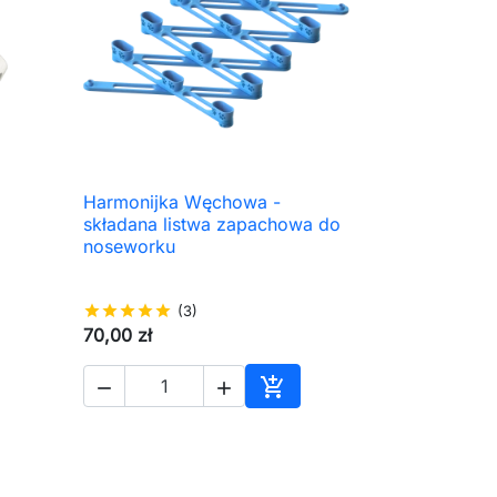
Harmonijka Węchowa -

Szybki podgląd
składana listwa zapachowa do
noseworku
star
star
star
star
star
(3)
70,00 zł



aj do koszyka
Dodaj do koszyka