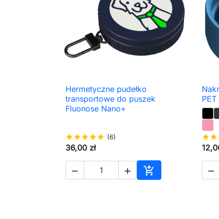
Hermetyczne pudełko
Nakr

Szybki podgląd
transportowe do puszek
PET
Fluonose Nano+
star
star
star
star
star
(6)
star
star
36,00 zł
12,0




Dodaj do koszyka