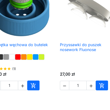
ętka węchowa do butelek
Przyssawki do puszek

Szybki podgląd

Szybki podgląd
nosework Fluonose
star
star
star
(1)
0 zł
27,00 zł





Dodaj do koszyka
Dod