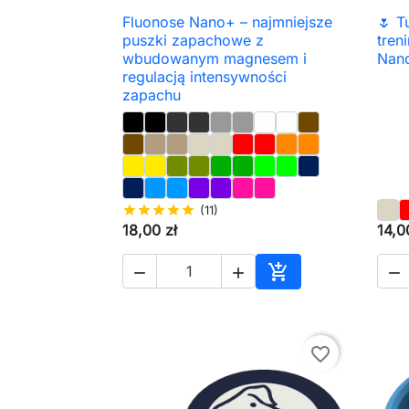
Fluonose Nano+ – najmniejsze
🌷 T

Szybki podgląd
puszki zapachowe z
tren
wbudowanym magnesem i
Nano
regulacją intensywności
zapachu
star
star
star
star
star
(11)
18,00 zł
14,0




Dodaj do koszyka
favorite_border