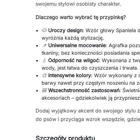
swojemu stylowi osobisty charakter.
Dlaczego warto wybrać tę przypinkę?
🐶
Uroczy design
: Wzór głowy Spaniela 
wyróżnia każdą stylizację.
📌
Uniwersalne mocowanie
: Agrafka poz
tkaniny, bez konieczności posiadania sp
💧
Odporność na wilgoć
: Wykonana z two
wody, jest łatwa do czyszczenia i trwała.
🎨
Intensywne kolory
: Wzór wykonany z 
barwy nawet przy częstym noszeniu na z
🎒
Wszechstronność zastosowań
: Świetn
akcesoriach – gdziekolwiek ją przypniesz
Dodaj wyjątkowy akcent do swojego stylu z
do psów i przyciąga wzrok wszędzie, gdzie 
Szczegóły produktu