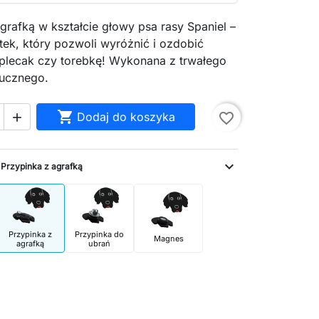
grafką w kształcie głowy psa rasy Spaniel –
tek, który pozwoli wyróżnić i ozdobić
 plecak czy torebkę! Wykonana z trwałego
ucznego.

Dodaj do koszyka
favorite_border

:
expand_more
Przypinka z agrafką
Przypinka z
Przypinka do
Magnes
agrafką
ubrań