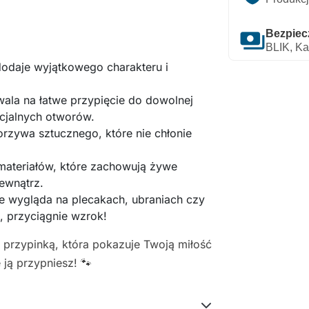
payments
Bezpiec
BLIK, Ka
dodaje wyjątkowego charakteru i
wala na łatwe przypięcie do dowolnej
ecjalnych otworów.
rzywa sztucznego, które nie chłonie
materiałów, które zachowują żywe
ewnątrz.
ie wygląda na plecakach, ubraniach czy
, przyciągnie wzrok!
 przypinką, która pokazuje Twoją miłość
ją przypniesz! 🐾