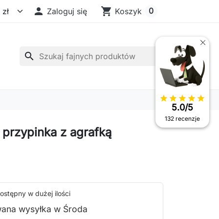

shopping_cart
0
Zaloguj się
Koszyk
search
star
star
star
star
star
5.0/5
132 recenzje
 przypinka z agrafką
ostępny w dużej ilości
ana wysyłka w Środa