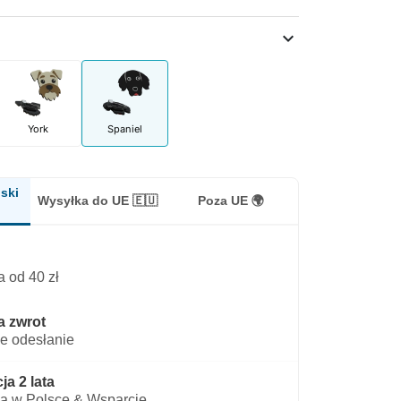
expand_more
York
Spaniel
ski
Wysyłka do UE 🇪🇺
Poza UE 🌍
 od 40 zł
a zwrot
e odesłanie
a 2 lata
a w Polsce & Wsparcie