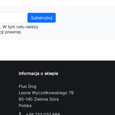
. W tym celu należy
ji prawnej.
Informacja o sklepie
Fluo Dog
Leona Wyczółkowskiego 79
65-140 Zielona Góra
Polska
+48 733 037 668
phone