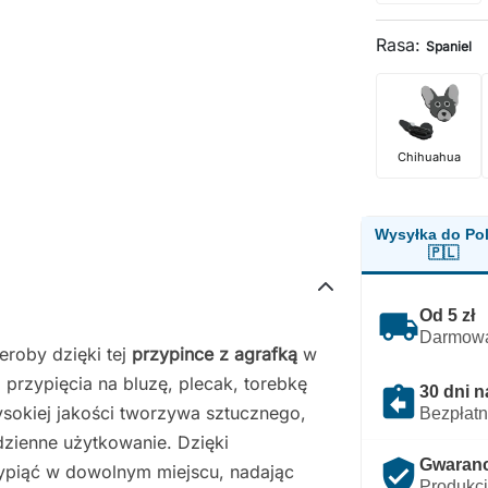
Rasa:
Spaniel
Chihuahua
Wysyłka do Pol
🇵🇱
local_shipping
Od 5 zł
Darmowa
eroby dzięki tej
przypince z agrafką
w
o przypięcia na bluzę, plecak, torebkę
assignment_return
30 dni n
ysokiej jakości tworzywa sztucznego,
Bezpłatn
dzienne użytkowanie. Dzięki
verified_user
Gwarancj
ypiąć w dowolnym miejscu, nadając
Produkcj