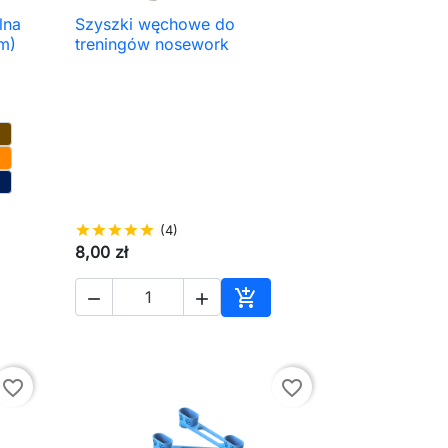
lna
Szyszki węchowe do

Szybki podgląd
m)
treningów nosework
star
star
star
star
star
(4)
8,00 zł



aj do koszyka
Dodaj do koszyka
favorite_border
favorite_border