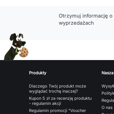
Otrzymuj informację o
wyprzedażach
Produkty
Nasza
Dlaczego Twój produkt może
Wysyłk
wyglądać trochę inaczej?
Polity
Kupon 5 zł za recenzję produktu
Regul
- regulamin akcji
O nas
Regulamin promocji "Voucher