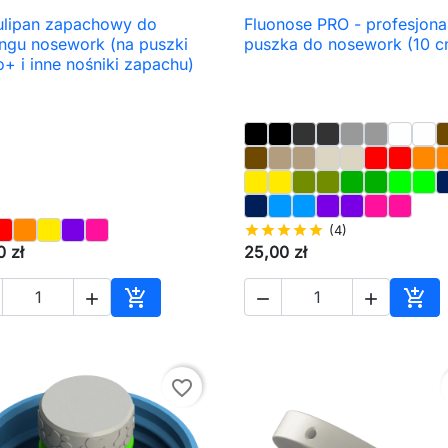
ulipan zapachowy do
Fluonose PRO - profesjona

Szybki podgląd

Szybki podgląd
ingu nosework (na puszki
puszka do nosework (10 c
+ i inne nośniki zapachu)
star
star
star
star
star
(4)
0 zł
25,00 zł





Dodaj do koszyka
Dod
favorite_border