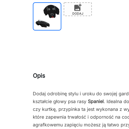
add_photo_alternate
DODAJ
Opis
Dodaj odrobinę stylu i uroku do swojej gard
kształcie głowy psa rasy
Spaniel
. Idealna d
czy kurtkę, przypinka ta jest wykonana z w
które zapewnia trwałość i odporność na co
agrafkowemu zapięciu możesz ją łatwo prz