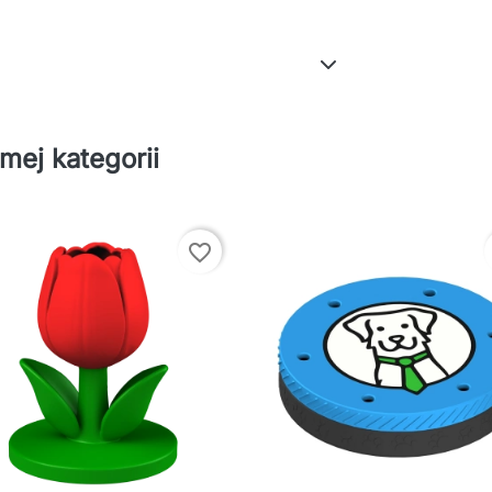
mej kategorii
favorite_border