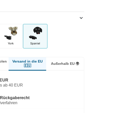
expand_more
York
Spaniel
Versand in die EU
olen
Außerhalb EU 🌍
🇪🇺
 EUR
os ab 40 EUR
 Rückgaberecht
verfahren