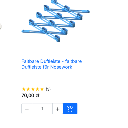
Faltbare Duftleiste - faltbare

Schnellansicht
Duftleiste für Nosework
star
star
star
star
star
(3)
70,00 zł



en Warenkorb
In den Warenkorb