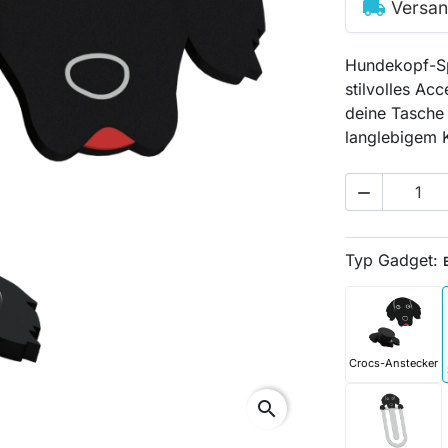
local_shipping
Versan
Hundekopf-Spa
stilvolles Ac
deine Tasche 
langlebigem K

Typ Gadget:
Crocs-Anstecker
search