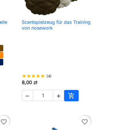
elle
Scentspielzeug für das Training

Schnellansicht
von nosework
star
star
star
star
star
(4)
8,00 zł



en Warenkorb
In den Warenkorb
favorite_border
favorite_border