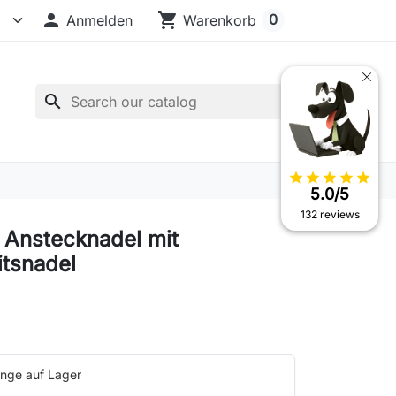

shopping_cart
0
Anmelden
Warenkorb
search
star
star
star
star
star
5.0/5
132 reviews
- Anstecknadel mit
itsnadel
nge auf Lager