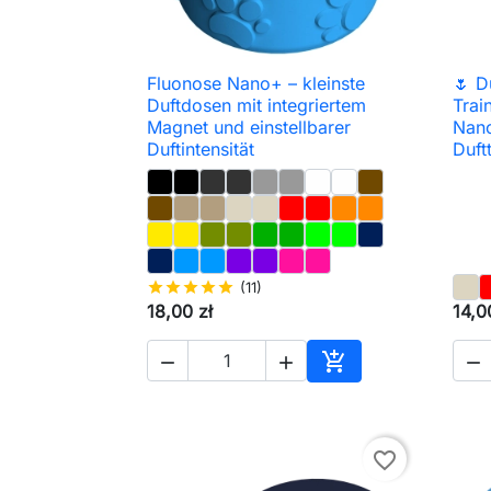
Fluonose Nano+ – kleinste
🌷 D

Schnellansicht
Duftdosen mit integriertem
Trai
Magnet und einstellbarer
Nan
Duftintensität
Duft
star
star
star
star
star
(11)
18,00 zł
14,0




In den Warenkorb
favorite_border