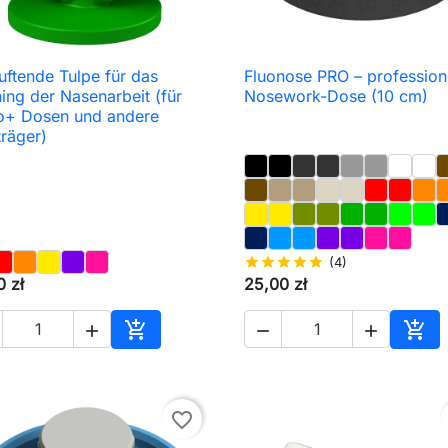
uftende Tulpe für das
Fluonose PRO – profession

Schnellansicht

Schnellansicht
ning der Nasenarbeit (für
Nosework-Dose (10 cm)
o+ Dosen und andere
träger)
star
star
star
star
star
(4)
0 zł
25,00 zł





In den Warenkorb
In d
favorite_border