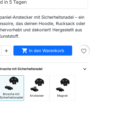
d in 5 Tagen
niel-Anstecker mit Sicherheitsnadel – ein
cessoire, das deinen Hoodie, Rucksack oder
hervorhebt und dekoriert! Hergestellt aus
unststoff.

In den Warenkorb
favorite_border

expand_more
Brosche mit Sicherheitsnadel
Brosche mit
Anstecker
Magnet
Sicherheitsnadel