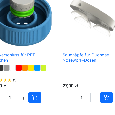
verschluss für PET-
Saugnäpfe für Fluonose

Schnellansicht

Schnellansicht
chen
Nosework-Dosen
star
star
star
(1)
0 zł
27,00 zł





In den Warenkorb
In d