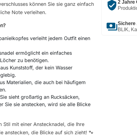
verified_user
2 Jahre 
verschlusses können Sie sie ganz einfach
Produkti
liche Note verleihen.
payments
Sichere
en?
BLIK, Ka
anielkopfes verleiht jedem Outfit einen
tsnadel ermöglicht ein einfaches
 Löcher zu benötigen.
t aus Kunststoff, der kein Wasser
nglebig.
us Materialien, die auch bei häufigem
en.
 Sie sieht großartig an Rucksäcken,
Sie sie anstecken, wird sie alle Blicke
Stil mit einer Anstecknadel, die Ihre
e anstecken, die Blicke auf sich zieht! 🐾