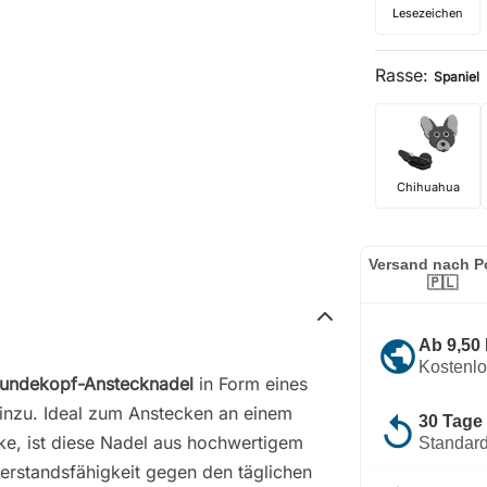
Lesezeichen
Rasse:
Spaniel
Chihuahua
Versand nach P
🇵🇱
public
Ab 9,50
Kostenl
undekopf-Anstecknadel
in Form eines
inzu. Ideal zum Anstecken an einem
replay
30 Tage
ke, ist diese Nadel aus hochwertigem
Standard
derstandsfähigkeit gegen den täglichen