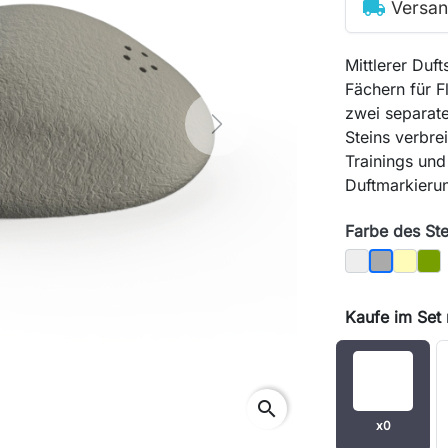
local_shipping
Versan
Mittlerer Duft
Fächern für 
zwei separat
Next
Steins verbre
Trainings und
Duftmarkieru
Farbe des Ste
Helle
Sandfa
Mo
Dunkel
Kaufe im Set
search
x0