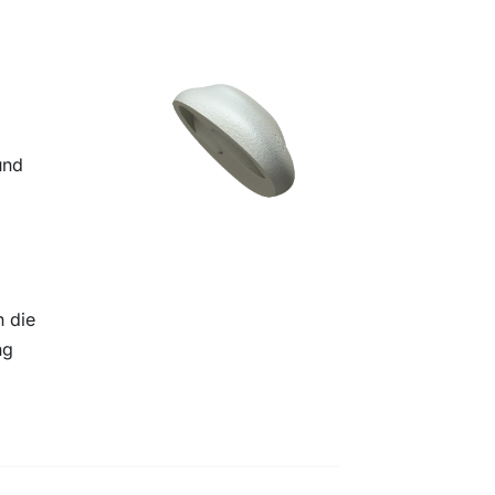
und
n die
ng