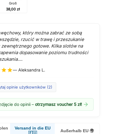
Groß
38,00 zł
węchowy, który można zabrać ze sobą
wszędzie, rzucić w trawę i przeszukanie
 zewnętrznego gotowe. Kilka slotów na
zapewnia dopasowanie poziomu trudności
zukania....
r
star
star
— Aleksandra L.
ytaj opinie użytkowników (2)
arrow_forward
djęcie do opinii –
otrzymasz voucher 5 zł!
Versand in die EU
olen
Außerhalb EU 🌍
🇪🇺