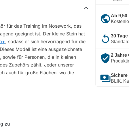
public
Ab 9,50
Kostenl
hör für das Training im Nosework, das
gend geeignet ist. Der kleine Stein hat
replay
30 Tage
no+
, sodass er sich hervorragend für die
Standard
 Dieses Modell ist eine ausgezeichnete
verified_user
2 Jahre 
sowie für Personen, die in kleinen
Produkti
des Zubehörs zählt. Jeder unserer
ich auch für große Flächen, wo die
payments
Sichere
BLIK, Ka
ng zu