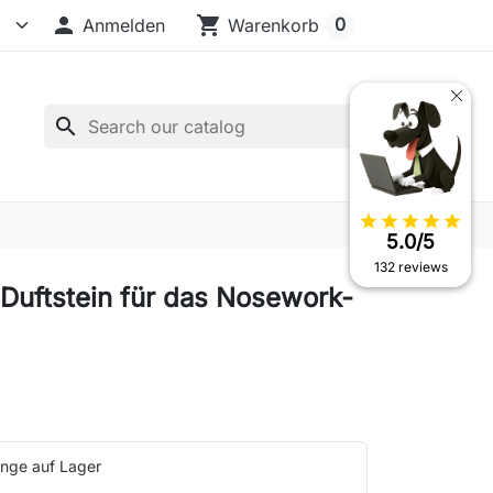

shopping_cart
0
Anmelden
Warenkorb
search
star
star
star
star
star
5.0/5
132 reviews
r Duftstein für das Nosework-
nge auf Lager