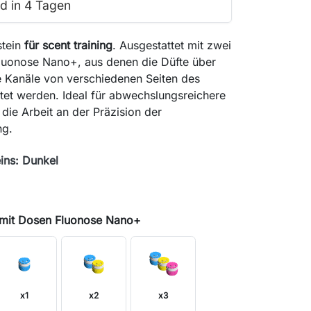
d in 4 Tagen
stein
für scent training
. Ausgestattet mit zwei
Fluonose Nano+, aus denen die Düfte über
e Kanäle von verschiedenen Seiten des
itet werden. Ideal für abwechslungsreichere
 die Arbeit an der Präzision der
ng.
ins: Dunkel
rben
os
 mit Dosen Fluonose Nano+
x1
x2
x3