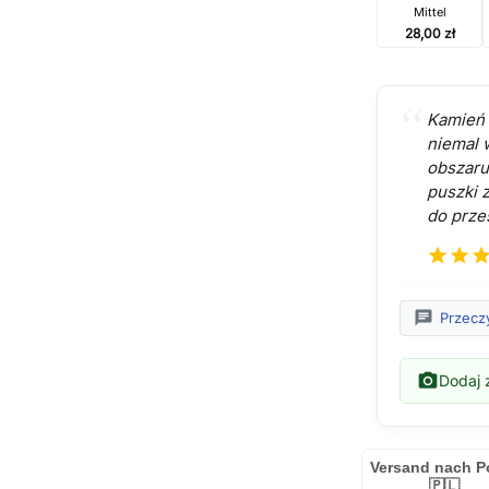
Mittel
28,00 zł
Kamień 
niemal 
obszaru
puszki 
do przes
star
star
sta
chat
Przecz
photo_camera
Dodaj z
Versand nach P
🇵🇱