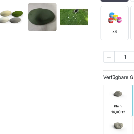
x4

Verfügbare 
Klein
16,00 zł