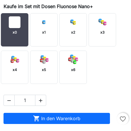
Kaufe im Set mit Dosen Fluonose Nano+
x0
x1
x2
x3
x4
x5
x6



In den Warenkorb
favorite_border