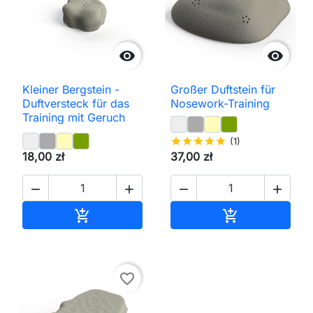


Kleiner Bergstein -
Großer Duftstein für
Duftversteck für das
Nosework-Training
Training mit Geruch
star
star
star
star
star
(1)
18,00 zł
37,00 zł




In den Warenkorb
In den Waren


favorite_border