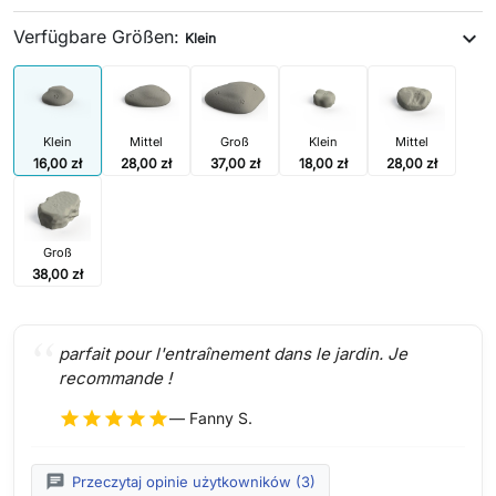
Verfügbare Größen:
expand_more
Klein
Klein
Mittel
Groß
Klein
Mittel
16,00 zł
28,00 zł
37,00 zł
18,00 zł
28,00 zł
Groß
38,00 zł
parfait pour l'entraînement dans le jardin. Je
recommande !
star
star
star
star
star
— Fanny S.
chat
Przeczytaj opinie użytkowników (3)