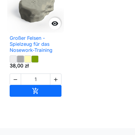

Großer Felsen -
Spielzeug für das
Nosework-Training
38,00 zł


In den Warenkorb
