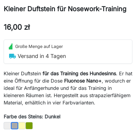
Kleiner Duftstein für Nosework-Training
16,00 zł
Große Menge auf Lager
local_shipping
Versand in 4 Tagen
Kleiner Duftstein
für das Training des Hundesinns
. Er hat
eine Öffnung für die Dose
Fluonose Nano+
, wodurch er
ideal für Anfängerhunde und für das Training in
kleineren Räumen ist. Hergestellt aus strapazierfähigem
Material, erhältlich in vier Farbvarianten.
Farbe des Steins: Dunkel
Helle
Sandfarben
Moos
Dunkel