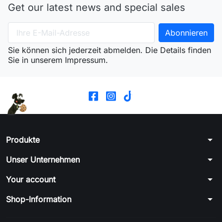
Get our latest news and special sales
Sie können sich jederzeit abmelden. Die Details finden
Sie in unserem Impressum.
arrow_drop_down
Produkte
arrow_drop_down
Unser Unternehmen
arrow_drop_down
Your account
arrow_drop_down
Shop-Information