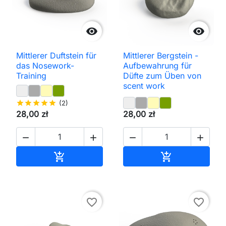


Mittlerer Duftstein für
Mittlerer Bergstein -
das Nosework-
Aufbewahrung für
Training
Düfte zum Üben von
scent work
star
star
star
star
star
(2)
28,00 zł
28,00 zł




In den Warenkorb
In den Waren


favorite_border
favorite_border