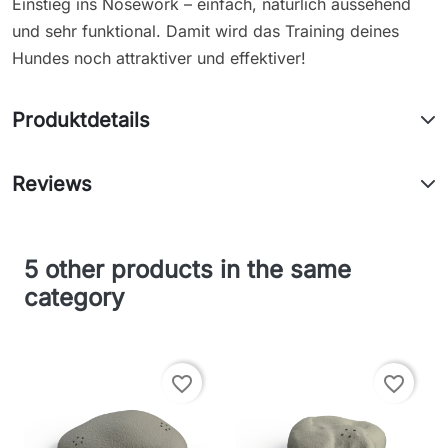
Einstieg ins Nosework – einfach, natürlich aussehend
und sehr funktional. Damit wird das Training deines
Hundes noch attraktiver und effektiver!
Produktdetails
Reviews
5 other products in the same
category
favorite_border
favorite_border