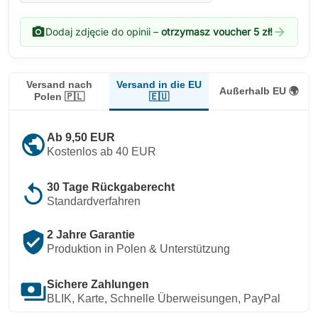
photo_camera
arrow_forward
Dodaj zdjęcie do opinii –
otrzymasz voucher 5 zł!
Versand in die EU
Versand nach
Außerhalb EU 🌍
🇪🇺
Polen 🇵🇱
public
Ab 9,50 EUR
Kostenlos ab 40 EUR
replay
30 Tage Rückgaberecht
Standardverfahren
verified_user
2 Jahre Garantie
Produktion in Polen & Unterstützung
payments
Sichere Zahlungen
BLIK, Karte, Schnelle Überweisungen, PayPal