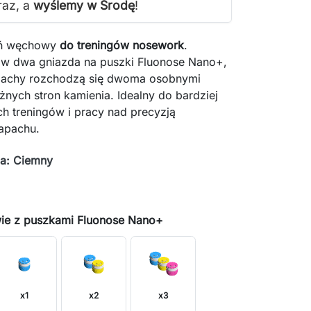
raz, a
wyślemy w Środę
!
eń węchowy
do treningów nosework
.
w dwa gniazda na puszki Fluonose Nano+,
pachy rozchodzą się dwoma osobnymi
żnych stron kamienia. Idealny do bardziej
h treningów i pracy nad precyzją
apachu.
ia: Ciemny
wy
h
ie z puszkami Fluonose Nano+
x1
x2
x3