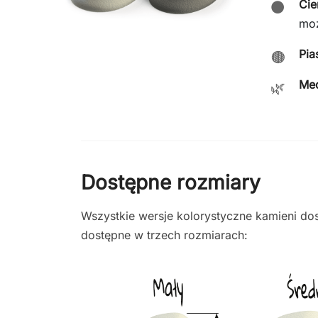
Ci
⚫
moż
Pi
🟤
Me
🌿
Dostępne rozmiary
Wszystkie wersje kolorystyczne kamieni do
dostępne w trzech rozmiarach: