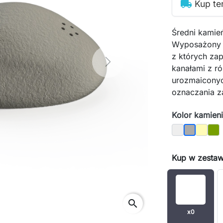
local_shipping
Kup te
Średni kami
Wyposażony 
z których za
Next
kanałami z ró
urozmaiconyc
oznaczania z
Kolor kamien
Jasny
Piasko
Mec
Ciemny
Kup w zestaw
search
x0