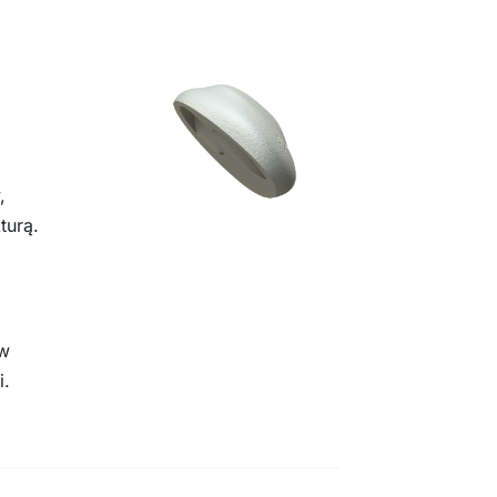
,
turą.
 w
i.