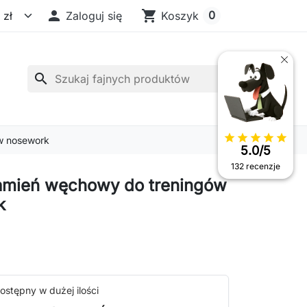

shopping_cart
0
Zaloguj się
Koszyk
search
star
star
star
star
star
w nosework
5.0/5
132 recenzje
amień węchowy do treningów
k
ostępny w dużej ilości