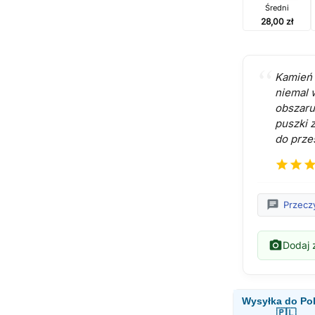
Średni
28,00 zł
Kamień 
niemal 
obszaru
puszki 
do przes
star
star
sta
chat
Przecz
photo_camera
Dodaj z
Wysyłka do Pol
🇵🇱