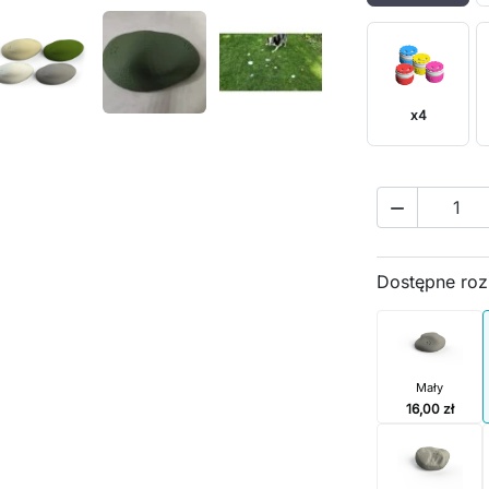
x4

Dostępne roz
Mały
16,00 zł