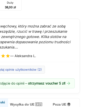
Duży
38,00 zł
węchowy, który można zabrać ze sobą
wszędzie, rzucić w trawę i przeszukanie
 zewnętrznego gotowe. Kilka slotów na
zapewnia dopasowanie poziomu trudności
zukania....
r
star
star
— Aleksandra L.
ytaj opinie użytkowników (2)
arrow_forward
djęcie do opinii –
otrzymasz voucher 5 zł!
ski
Wysyłka do UE 🇪🇺
Poza UE 🌍