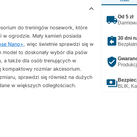
local_shipping
Od 5 zł
Darmowa
orium do treningów nosework, które
 i w ogrodzie. Mały kamień posiada
assignment_return
30 dni n
ose Nano+
, więc świetnie sprawdzi się w
Bezpłatn
n model to doskonały wybór dla psów
verified_user
Gwarancj
 a także dla osób trenujących w
Produkcj
się kompaktowy rozmiar akcesorium.
zmiaru, sprawdzi się również na dużych
payments
Bezpiec
adane w większych odległościach.
BLIK, Ka