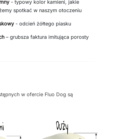
emny
- typowy kolor kamieni, jakie
emy spotkać w naszym otoczeniu
askowy
- odcień żółtego piasku
ch
– grubsza faktura imitująca porosty
stępnych w ofercie Fluo Dog są