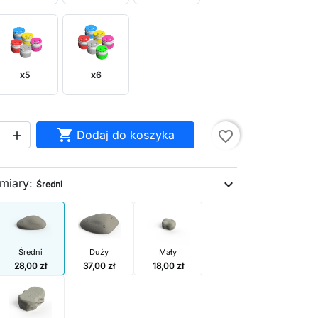
x5
x6

Dodaj do koszyka
favorite_border

miary:
expand_more
Średni
Średni
Duży
Mały
28,00 zł
37,00 zł
18,00 zł