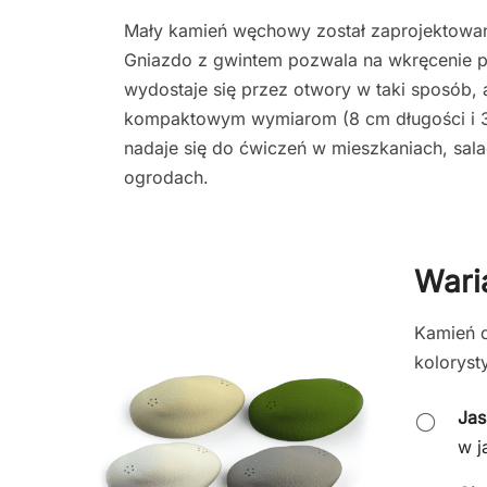
Mały kamień węchowy został zaprojektowany
Gniazdo z gwintem pozwala na wkręcenie p
wydostaje się przez otwory w taki sposób, 
kompaktowym wymiarom (8 cm długości i 3
nadaje się do ćwiczeń w mieszkaniach, sala
ogrodach.
Wari
Kamień d
koloryst
Jas
⚪
w j