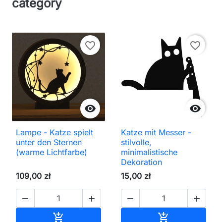
category
favorite_border
favorite_border


Lampe - Katze spielt
Katze mit Messer -
unter den Sternen
stilvolle,
(warme Lichtfarbe)
minimalistische
Dekoration
109,00 zł
15,00 zł




In den Warenkorb
In den Waren

