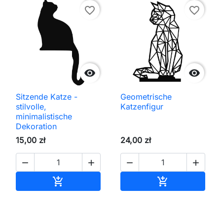
favorite_border
favorite_border


Sitzende Katze -
Geometrische
stilvolle,
Katzenfigur
minimalistische
Dekoration
15,00 zł
24,00 zł




In den Warenkorb
In den Waren

