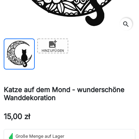
search
add_photo_alternate
HINZUFÜGEN
Katze auf dem Mond - wunderschöne
Wanddekoration
15,00 zł
Große Menge auf Lager