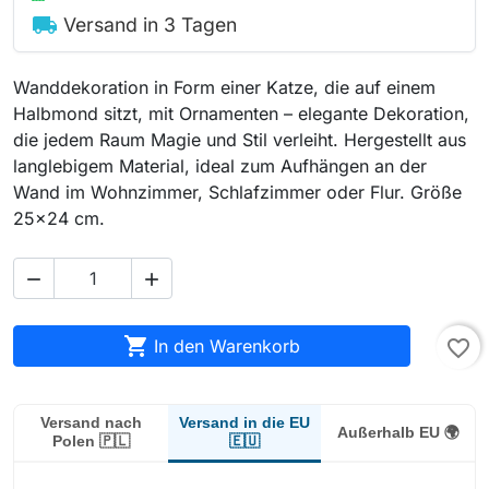
local_shipping
Versand in 3 Tagen
Wanddekoration in Form einer Katze, die auf einem
Halbmond sitzt, mit Ornamenten – elegante Dekoration,
die jedem Raum Magie und Stil verleiht. Hergestellt aus
langlebigem Material, ideal zum Aufhängen an der
Wand im Wohnzimmer, Schlafzimmer oder Flur. Größe
25x24 cm.



In den Warenkorb
favorite_border
Versand in die EU
Versand nach
Außerhalb EU 🌍
🇪🇺
Polen 🇵🇱