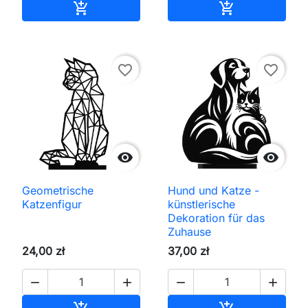
In den Warenkorb
In den Waren


favorite_border
favorite_border


Geometrische
Hund und Katze -
Katzenfigur
künstlerische
Dekoration für das
Zuhause
24,00 zł
37,00 zł




In den Warenkorb
In den Waren