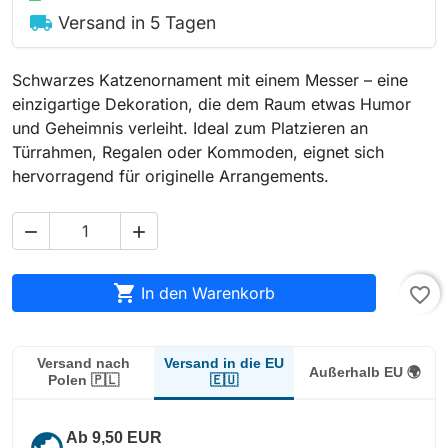
local_shipping
Versand in 5 Tagen
Schwarzes Katzenornament mit einem Messer – eine
einzigartige Dekoration, die dem Raum etwas Humor
und Geheimnis verleiht. Ideal zum Platzieren an
Türrahmen, Regalen oder Kommoden, eignet sich
hervorragend für originelle Arrangements.



In den Warenkorb
favorite_border
Versand in die EU
Versand nach
Außerhalb EU 🌍
🇪🇺
Polen 🇵🇱
public
Ab 9,50 EUR