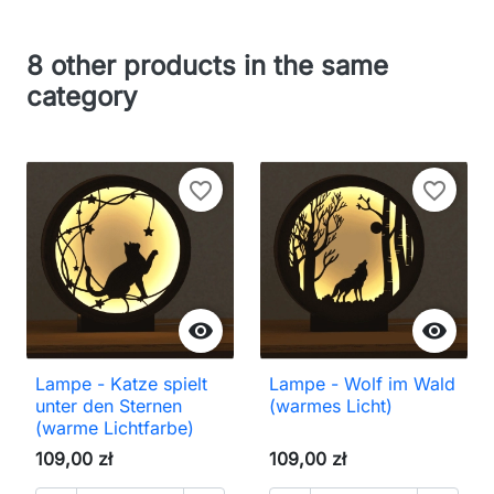
8 other products in the same
category
favorite_border
favorite_border


Lampe - Katze spielt
Lampe - Wolf im Wald
unter den Sternen
(warmes Licht)
(warme Lichtfarbe)
109,00 zł
109,00 zł