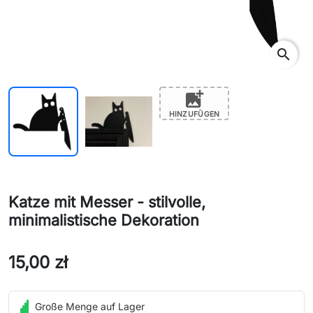
search
add_photo_alternate
HINZUFÜGEN
Katze mit Messer - stilvolle,
minimalistische Dekoration
15,00 zł
Große Menge auf Lager