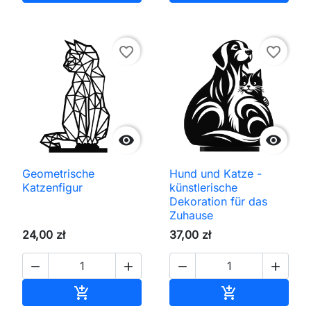
favorite_border
favorite_border


Geometrische
Hund und Katze -
Katzenfigur
künstlerische
Dekoration für das
Zuhause
24,00 zł
37,00 zł




In den Warenkorb
In den Waren

