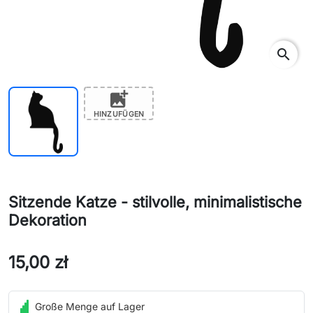
search
add_photo_alternate
HINZUFÜGEN
Sitzende Katze - stilvolle, minimalistische
Dekoration
15,00 zł
Große Menge auf Lager