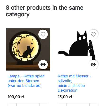
8 other products in the same
category
favorite_border
favorite_border


Lampe - Katze spielt
Katze mit Messer -
unter den Sternen
stilvolle,
(warme Lichtfarbe)
minimalistische
Dekoration
109,00 zł
15,00 zł